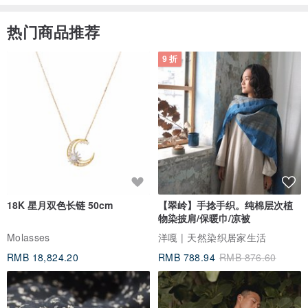
热门商品推荐
9 折
18K 星月双色长链 50cm
【翠岭】手捻手织。纯棉层次植
物染披肩/保暖巾/凉被
Molasses
洋嘎 | 天然染织居家生活
RMB 18,824.20
RMB 788.94
RMB 876.60