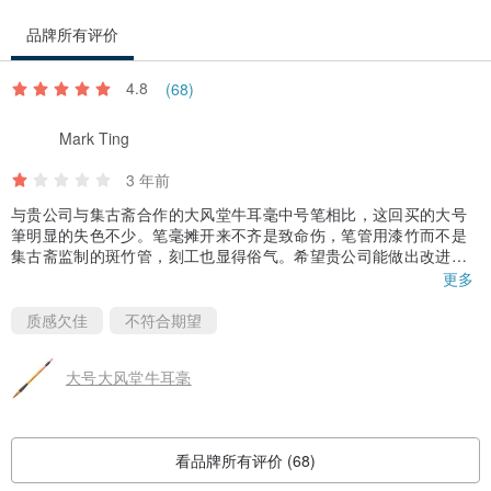
品牌所有评价
4.8
(68)
Mark Ting
3 年前
与贵公司与集古斋合作的大风堂牛耳毫中号笔相比，这回买的大号
筆明显的失色不少。笔毫摊开来不齐是致命伤，笔管用漆竹而不是
集古斋监制的斑竹管，刻工也显得俗气。希望贵公司能做出改进，
保住林三益的金字招牌。
更多
质感欠佳
不符合期望
大号大风堂牛耳毫
看品牌所有评价 (68)