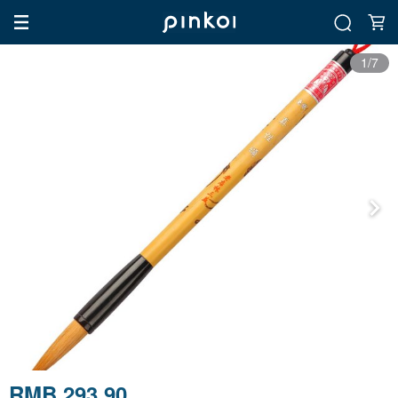
1/7
RMB 293.90