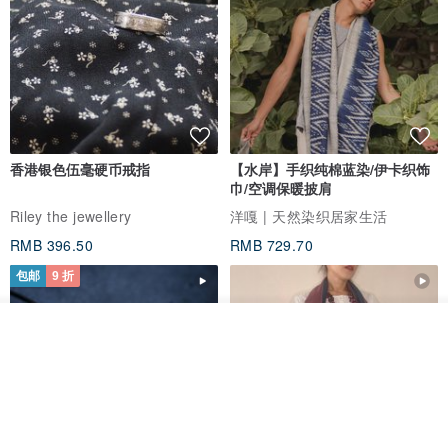
香港银色伍毫硬币戒指
【水岸】手织纯棉蓝染/伊卡织饰
巾/空调保暖披肩
Riley the jewellery
洋嘎 | 天然染织居家生活
RMB 396.50
RMB 729.70
包邮
9 折
放入购物车
加入收藏
了解品牌