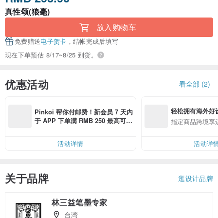
真性颂(狼毫)
放入购物车
免费赠送
电子贺卡
，结帐完成后填写
现在下单预估 8/17~8/25 到货。
优惠活动
看全部 (2)
轻松拥有海外好
Pinkoi 帮你付邮费！新会员 7 天内
于 APP 下单满 RMB 250 最高可折
指定商品跨境享
邮费 RMB 40
活动详情
活动详
关于品牌
逛设计品牌
林三益笔墨专家
台湾