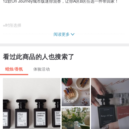
12款On Journey城市版迷你混香，让你A区B区任选一件带回家！
※时段选择
-------------------------------------------------------------------------------------
阅读更多
----------------------
日期：2/26 - 3/26 每周六，各3个时段
看过此商品的人也搜索了
时段1：周六下午2:00-2:30
时段2：周六下午3:00-3:30
蜡烛/香氛
体验活动
时段3：周六下午4:00-4:30
(每个时段4人为限)
注意：请提前于活动时段前5分钟抵达，若迟到、活动将不会延长，以
台北市
确保下一场次消费者的权益。