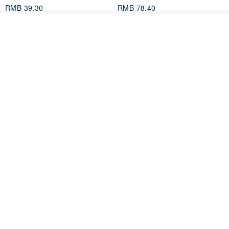
RMB 39.30
RMB 78.40
看其他商品
了解品牌
Mongsil Pongsil 缎带纸胶带组
狐吉博物馆 Huchii Museum |
合
PET胶带
Loonyppo studio
Hello Studio 你好工作室
RMB 217.30
RMB 71.10
88 折