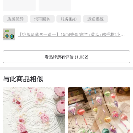
质感优异
想再回购
服务贴心
运送迅速
【绝版珍藏买一送一】15ml香膏/留兰+黄瓜+佛手柑(小瑕6款任选)
看品牌所有评价 (1,032)
与此商品相似