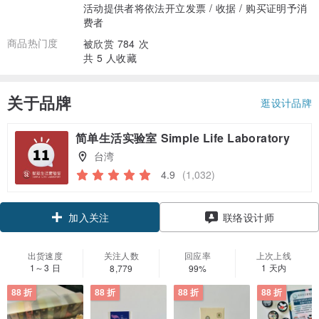
活动提供者将依法开立发票 / 收据 / 购买证明予消
费者
商品热门度
被欣赏 784 次
共 5 人收藏
关于品牌
逛设计品牌
简单生活实验室 Simple Life Laboratory
台湾
4.9
(1,032)
领优惠券
联络设计师
加入关注
出货速度
关注人数
回应率
上次上线
1～3 日
1 天内
8,779
99%
88 折
88 折
88 折
88 折