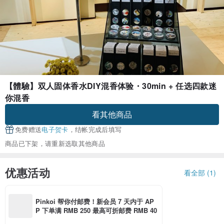
【體驗】双人固体香水DIY混香体验・30min + 任选四款迷
你混香
看其他商品
免费赠送
电子贺卡
，结帐完成后填写
商品已下架，请重新选取其他商品
优惠活动
看全部 (1)
Pinkoi 帮你付邮费！新会员 7 天内于 AP
P 下单满 RMB 250 最高可折邮费 RMB 40