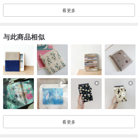
重量...约87g
看更多
※包装说明：商品出货时，将以OPP袋及缓冲材妥善包装后，置于小
巧的纸盒中，采简易包装。
与此商品相似
※为尽可能呈现商品实物，已尽力拍摄，但因各设备及屏幕设定差异，
照片与实物间的色泽与质感可能略有不同，敬请见谅。
※若您对电镀等材质过敏，请斟酌购买。
※电镀部分可能因汗水、皮脂等氧化作用而略有变色。使用后，请用柔
软的布轻拭珍珠与金属配件，并尽量收纳于无日照的阴凉处，例如密
封夹链袋或收纳盒中，以维持较佳的保存状态。
看更多