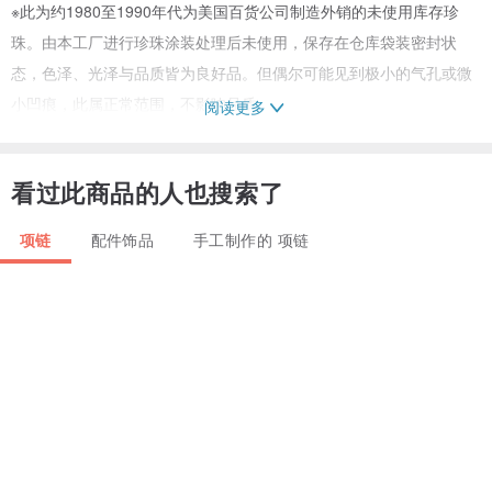
※此为约1980至1990年代为美国百货公司制造外销的未使用库存珍
珠。由本工厂进行珍珠涂装处理后未使用，保存在仓库袋装密封状
态，色泽、光泽与品质皆为良好品。但偶尔可能见到极小的气孔或微
小凹痕，此属正常范围，不影响品质。
阅读更多
【注意事项】
※仅限Maltese十字扣部分，可能因年代久远，电镀色泽略有变化，且
看过此商品的人也搜索了
水钻周边因黏着剂的自然老化，可能出现些微泛黄。肉眼不易察觉，
近看时方能略感其变化。此状况已反映于价格设定上。
项链
配件饰品
手工制作的 项链
材质...玻璃珍珠／日本制／未使用vintage
金属配件...镶水钻Maltese十字扣／DR电镀／海外厂商提供
尺寸...4mmx6条，全长约45cm／含金属配件
※长度可能有些微误差。