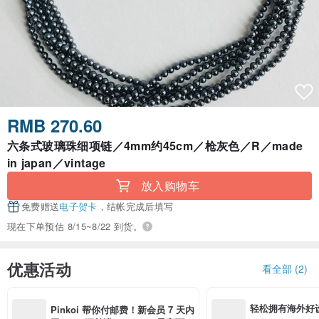
RMB 270.60
六条式玻璃珠细项链／4mm约45cm／枪灰色／R／made
in japan／vintage
放入购物车
免费赠送
电子贺卡
，结帐完成后填写
现在下单预估 8/15~8/22 到货。
优惠活动
看全部 (2)
轻松拥有海外好
Pinkoi 帮你付邮费！新会员 7 天内