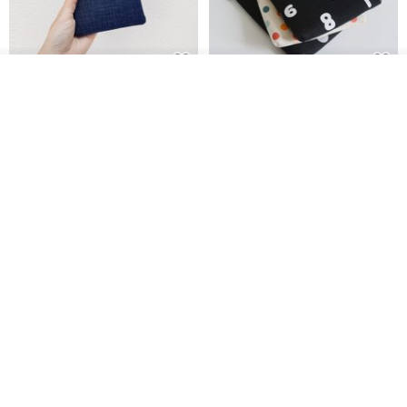
放入购物车
电子书保护套/电子书平板
进口布 HyRead gaze mini 6 寸
加入收藏
了解品牌
套/Kobo 6寸保护套/平板保护套/
定制尺寸保护包 礼物 文艺日系
阅读器套
shalom
虚室手制
RMB 100.40
RMB 20.00
刺绣森林 轻便防水 kobo 电子书
电子书保护套/电子书平板
保护套 客制化礼物 平板电脑包
套/Kobo 6 寸保护套/平板保护套/