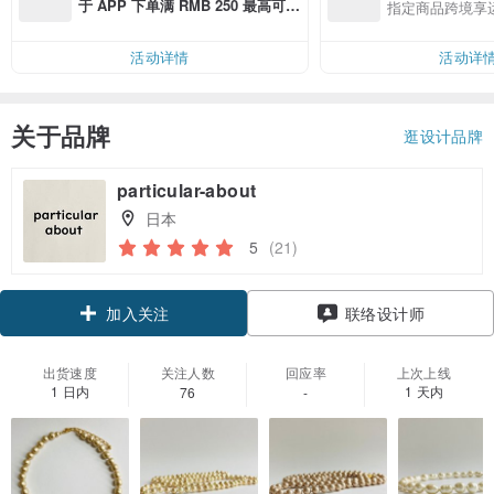
于 APP 下单满 RMB 250 最高可折
指定商品跨境享
邮费 RMB 40
活动详情
活动详
关于品牌
逛设计品牌
particular-about
日本
5
(21)
加入关注
联络设计师
出货速度
关注人数
回应率
上次上线
1 日内
1 天内
76
-