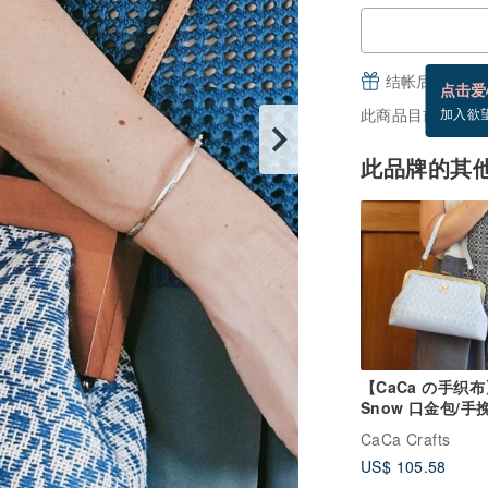
结帐后填写并
点击爱
此商品目前没现货
加入欲
此品牌的其
【CaCa の手织布
Snow 口金包/手
肩包/斜孭袋
CaCa Crafts
US$ 105.58