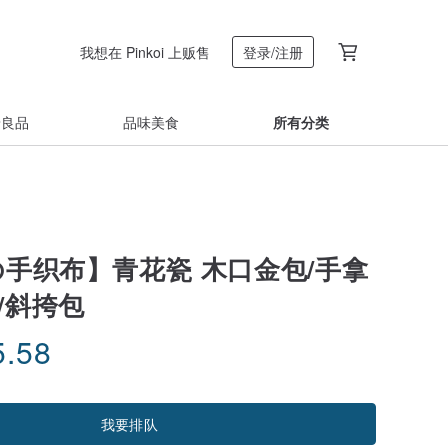
我想在 Pinkoi 上贩售
登录/注册
着良品
品味美食
所有分类
の手织布】青花瓷 木口金包/手拿
/斜挎包
5.58
我要排队