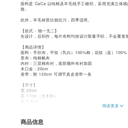
面料是 CaCa 以纯棉及羊毛线手工梭织，采用充满立体
致。
此外，羊毛材质比较抗污，四季适用。
【款式 - 独一无二】
先设计，后织作，每片布料均按设计限量手织，不会重复
【商品详情】
面料：手织布，平纹（乳白）100%棉；花纹（蓝）100%
里布：纯棉帆布
内衬：三层棉布衬，底部额外布衬加固
木口金：20cm
肩带：附 120cm 可调节真皮肩带一条
【尺寸】
宽 25cm
高 17cm（含木框）
底 8.5cm
CaCa Crafts @ Hong Kong
香港设计 / 纯手工织作
商品信息