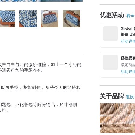
优惠活动
看全部
Pinko
邮费 US$
活动详
轻松拥
次来自中与西的微妙碰撞，加上一个小巧的
指定商
份清秀稚气的手织布包！
活动详
，既可手挽，亦能斜孭，视乎今天的穿搭和
关于品牌
逛设
钥匙包、小化妆包等随身物品，尺寸刚刚
负担。