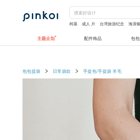
柯基
成人 片
台湾旅游纪念
海浪
bon ton toy
主题企划
配件饰品
包包
包包提袋
日常袋款
手提包/手提袋
羊毛