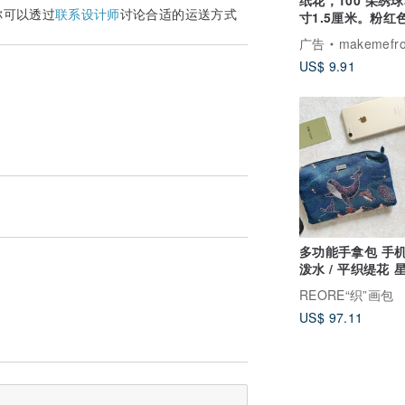
纸花，100 朵绣
你可以透过
联系设计师
讨论合适的运送方式
寸1.5厘米。粉红
象牙色
广告
makemefromp
orijinarusutekka
US$ 9.91
多功能手拿包 手机袋 防
泼水 / 平织缇花 星空水
族馆
REORE“织”画包
US$ 97.11