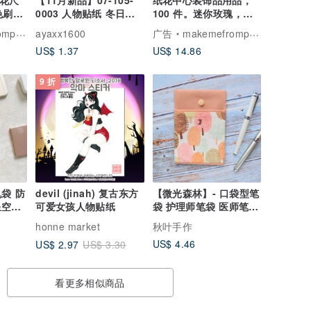
球花尺
【11月新品】07-105-
纸花中心装饰品用品，
色刷子
0003 人物贴纸 冬日女
100 件。迷你玫瑰，尺
孩
寸 1.5 厘米，粉红色
aper
ayaxx1600
广告
makemefrompaper
US$ 1.37
US$ 14.86
9 折
devil (jinah) 复古东方
【微光森林】- 口袋型笔
可爱女孩人物贴纸
袋 护理师笔袋 医师笔袋
老师笔袋
honne market
秋叶手作
US$ 4.46
US$ 2.97
US$ 3.30
看更多相似商品