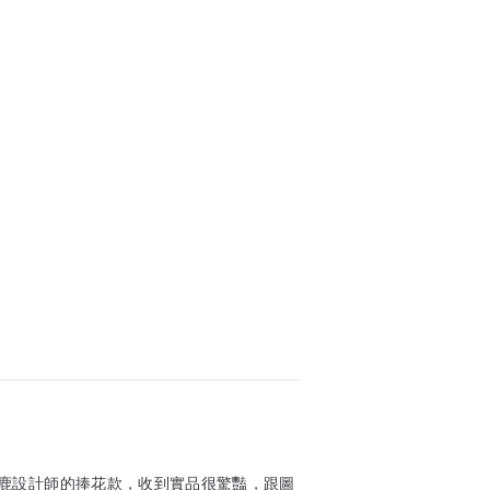
鹿設計師的捧花款，收到實品很驚豔，跟圖