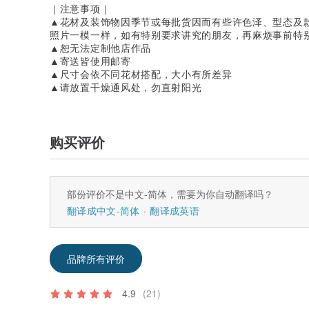
｜注意事项｜
▲花材及装饰物因季节或每批货因而有些许色泽、型态及
照片一模一样，如有特别要求讲究的朋友，再麻烦事前特
▲恕无法定制他店作品
▲寄送皆使用邮寄
▲尺寸会依不同花材搭配，大小有所差异
▲请放置干燥通风处，勿直射阳光
购买评价
部份评价不是中文-简体，需要为你自动翻译吗？
翻译成中文-简体
翻译成英语
品牌所有评价
4.9
(21)