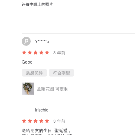
评价中附上的照片
Y******o
3 年前
Good
质感优异
符合期望
圣诞花圈 可定制
Irischic
3 年前
送給朋友的生日+聖誕禮，