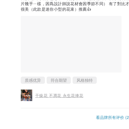
片幾乎ㄧ樣，因爲設計師說花材會因季節不同） 有了對比
很美（此款是迷你小型的花束）推薦👍
质感优异
符合期望
风格独特
干燥花 不凋花 永生花捧花
看品牌所有评价 (2