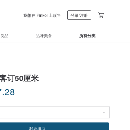
我想在 Pinkoi 上贩售
登录/注册
着良品
品味美食
所有分类
客订50厘米
7.28
我要排队