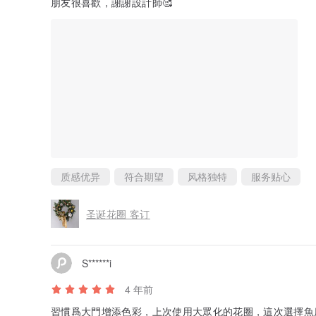
朋友很喜歡，謝謝設計師🥰
质感优异
符合期望
风格独特
服务贴心
圣诞花圈 客订
S******i
4 年前
習慣爲大門增添色彩，上次使用大眾化的花圈，這次選擇魚