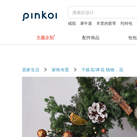
戒指
犀牛盾
羊君的胶带
托特包
主题企划
配件饰品
包包
居家生活
家饰布置
干燥花/捧花
植物．花