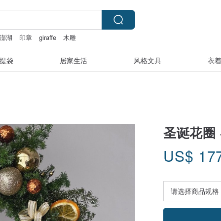
澎湖
印章
giraffe
木雕
提袋
居家生活
风格文具
衣
圣诞花圈 
US$
17