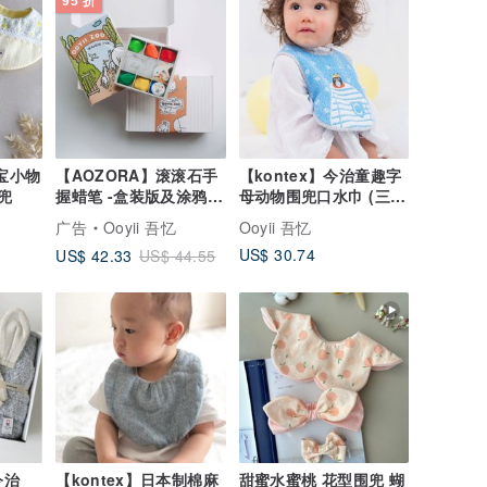
95 折
宝宝小物
【AOZORA】滚滚石手
【kontex】今治童趣字
兜
握蜡笔 -盒装版及涂鸦着
母动物围兜口水巾 (三色
色着色本礼盒 (附提袋)
可选)
广告
Ooyii 吾忆
Ooyii 吾忆
US$ 30.74
US$ 42.33
US$ 44.55
今治
【kontex】日本制棉麻
甜蜜水蜜桃 花型围兜 蝴