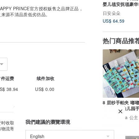
婴儿毯安抚毯豪华
PPY PRINCE官方授权贩售之品牌正品，
日安朵朵
之来源不清品质低劣仿品。
US$ 64.59
热门商品推
首件运费
续件加收
S$ 38.94
US$ 0.00
8 层纱手帕夹 嘟嘟小汽
车 幼稚园幼儿园手帕
生儿弥月礼
广告
Trista 公主 手创 手作定制
我們建議的瀏覽環境
货时收取的金额为准。
US$ 8.02
与物流寄送天数估算。实际到货日可能因付