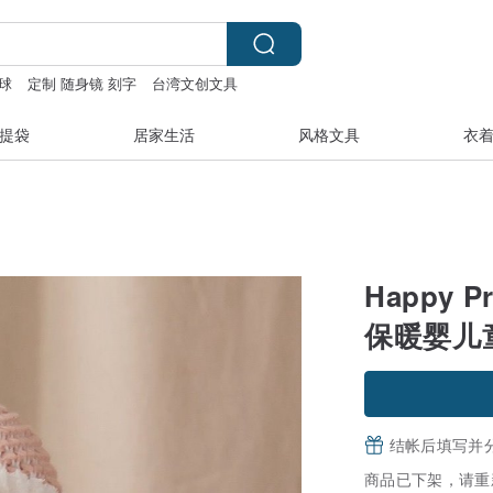
球
定制 随身镜 刻字
台湾文创文具
提袋
居家生活
风格文具
衣
Happy 
保暖婴儿
结帐后填写并
商品已下架，请重