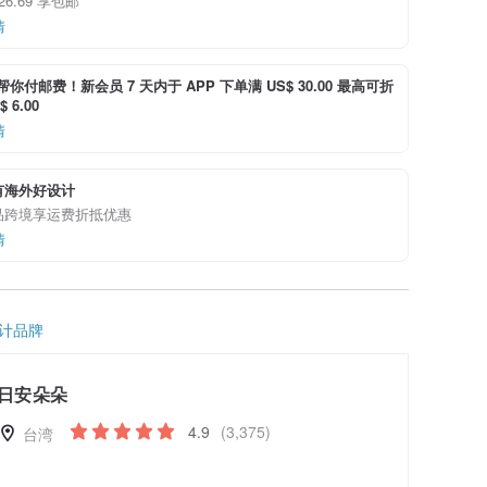
 26.69 享包邮
情
i 帮你付邮费！新会员 7 天内于 APP 下单满 US$ 30.00 最高可折
 6.00
情
有海外好设计
品跨境享运费折抵优惠
情
计品牌
日安朵朵
4.9
(3,375)
台湾