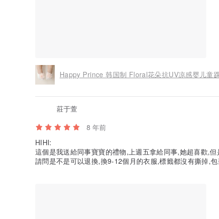
Happy Prince 韩国制 Floral花朵抗UV凉感婴儿童
莊于萱
8 年前
HIHI:
這個是我送給同事寶寶的禮物,上週五拿給同事,她超喜歡,但
請問是不是可以退換,換9-12個月的衣服,標籤都沒有撕掉,
到太可惜了,不好意思,請再幫我確認,THANKS!