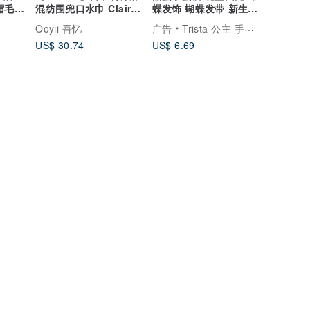
帽毛巾/
混纺围兜口水巾 Claire
蝶发饰 蝴蝶发带 新生儿
提袋)
极简淡雅 (三色可选)
弥月礼
Ooyii 吾忆
广告
Trista 公主 手创 手作定制宝宝礼物
US$ 30.74
US$ 6.69