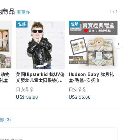
他商品
1 / 4
看更多
包邮
包邮
包邮
7 
鹿 动物
美国Hipsterkid 抗UV偏
Hudson Baby 弥月礼
美国Fren
礼盒
光婴幼儿童太阳眼镜(附
盒-毛毯+安抚巾
礼盒 - 
固定绳)
日安朵朵
日安朵朵
日安朵朵
US$ 36.98
US$ 55.68
US$ 33.
 (3)