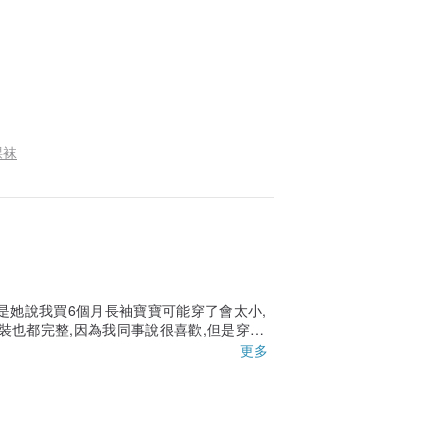
踝袜
是她說我買6個月長袖寶寶可能穿了會太小,
包裝也都完整,因為我同事說很喜歡,但是穿不
更多