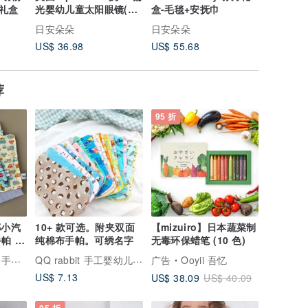
礼盒
光婴幼儿童太阳眼镜(附
盒-毛毯+安抚巾
礼盒 - 
固定绳)
日安朵朵
日安朵朵
日安朵朵
US$ 36.98
US$ 55.68
US$ 33.
荐
95 折
10+ 款可选。附夹双面
【mizuiro】日本蔬菜制
 新
纯棉布手帕。可绣名字
无毒环保蜡笔 (10 色)
QQ rabbit 手工婴幼儿精品 弥月礼盒
宝宝礼物
广告
Ooyii 吾忆
US$ 7.13
US$ 38.09
US$ 40.09