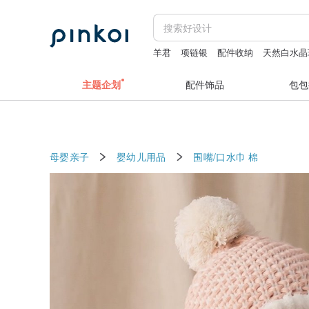
羊君
项链银
配件收纳
天然白水晶
流苏耳链
香膏
主题企划
配件饰品
包包
母婴亲子
婴幼儿用品
围嘴/口水巾
棉