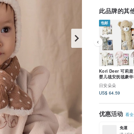
此品牌的其
包邮
Kori Deer 可莉
婴儿毯安抚毯豪华
日安朵朵
US$ 64.59
优惠活动
看全部
免運