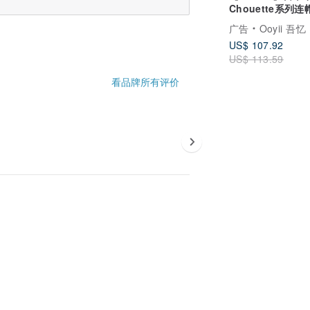
Chouette系列连
浴巾礼盒-兔子(附
广告
Ooyii 吾忆
US$ 107.92
US$ 113.59
看品牌所有评价