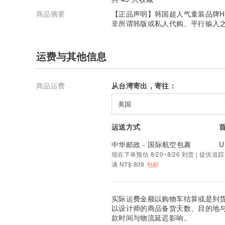
商品摘要
【正品声明】韩国超人气童装品牌HA
非所谓韩版或私人代购、平行输入
运费与其他信息
商品运费
从台湾寄出，寄往：
美国
运送方式
中华邮政 - 国际航空包裹
U
现在下单预估 8/20~8/26 到货 | 提供追踪
满 NT$ 809
包邮
实际运费金额以购物车结算或是到
以设计师的商品备货天数、目的地
款时间与物流延迟影响。