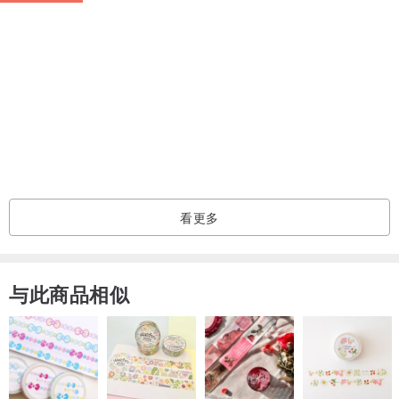
【屏幕架高 8厘米或 15厘米】
Bestmade 运用科学原理，用屏幕架升高屏幕 8厘米或 15厘米，只要
抬头看屏幕，上颈椎＆下颈椎旋转角度小，附近肌肉能轻松地分摊头
部的重量，不但不容易僵硬酸痛，而且抬头会带动身体向后靠，椎间
盘受到的压力比起身体前倾至少减轻1/4~ 1/2，腰部更轻松，腰酸背
痛掰掰！
看更多
“释放桌面空间，居家空间感觉更舒服也更有品味” ifans | 林小旭, 痞
与此商品相似
客邦十大3C部落客
工业设计师 Wanye 和师傅协力合作，经过3个月研发，超过20次的修
改，才完成拉出滑顺，外观又不会被轨道破换的新设计。抽屉侧面看
起来，保持完整原木质感，没有被抽屉轨道破坏的痕迹。