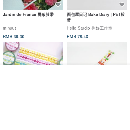
●木制品因温度 & 湿度产生热胀冷缩，约有3%~5%误差。
Jardin de France 屏蔽胶带
面包屋日记 Bake Diary | PET胶
30天试用，如果你觉得不适合或不习惯，
带
只需自费寄回 Bestmade 总部，我们接受无条件退货。
minuut
Hello Studio 你好工作室
RMB 39.30
RMB 78.40
1年维修保固，欢迎定期回娘家保养，
Bestmade 免费帮您的屏幕架重新研磨表面，上油打蜡。
台湾本岛1周宅配到家，香港＆澳门顺丰快递1-2周空运到家
我要排队
了解品牌
产地/制造方式
产地：台湾，手工制作
产地/制造方式
Mongsil Pongsil 缎带纸胶带组
狐吉博物馆 Huchii Museum |
台湾
合
PET胶带
Loonyppo studio
Hello Studio 你好工作室
RMB 217.30
RMB 71.10