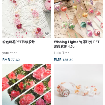
木风格
●平面摄影 吴建桦：婚礼摄影家，抓住屏幕架的生动表情
●导演＆制片 Grace：从纽约回来的个性女孩，期待有一天，带着台
湾品牌进驻纽约第五大道
粉色碎花PET和纸胶带
Wishing Lights 许愿灯笼 PET
屏蔽胶带 4.5cm
【屏幕架的身高体重】
yeniletter
Lullu Tree
●屏幕架本体 1.4公斤
RMB 77.60
RMB 135.80
●屏幕架含包装 2公斤
●屏幕架 65厘米宽 X 8\15厘米高 X 22厘米深
●屏幕架下方容积 61厘米宽 X 6.5\13.5厘米高 X 22厘米深
●抽屉 61厘米宽 X 2.5厘米高 X 15厘米深
●抽屉容积 59厘米宽 X 2厘米高 X 15厘米深
●板厚 1.5厘米，承重30公斤，摆27寸iMac好安心
●外箱体积23厘米长 X 67厘米宽 X 8厘米高