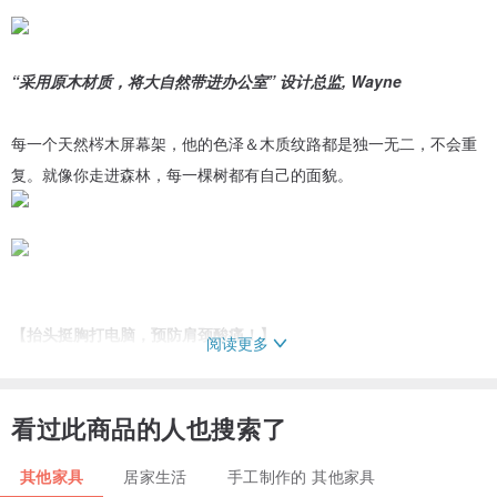
“采用原木材质，将大自然带进办公室” 设计总监, Wayne
每一个天然梣木屏幕架，他的色泽＆木质纹路都是独一无二，不会重
复。就像你走进森林，每一棵树都有自己的面貌。
【抬头挺胸打电脑，预防肩颈酸痛！】
阅读更多
复健医学博士 Grace P.Y Szeto 和脊椎医学专家 Nachemson 的研究
显示，低头看屏幕的时候，脖子的上颈椎＆下颈椎旋转角度大，使得
看过此商品的人也搜索了
上颈椎伸肌、下颈椎伸肌跟后方斜方肌，都得吃力拉住头部，而且低
头会带动身体向前倾，甚至弯腰驼背，使得椎间盘受到很大的压力！
其他家具
居家生活
手工制作的 其他家具