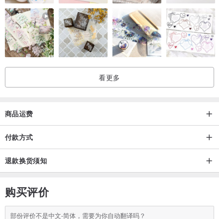
“将屏幕垫高起来，下方可以做有效的收纳空间，让3C周边们乖乖地
待在桌面上工作！” Stanley, MACUKNOW创办人
Bestmade Stand 让屏幕下方多出收纳空间，可以放入外接硬盘、外
看更多
接光盘机、迷你电脑、扩大机、耳机等，让桌面空间变大了！要看
书、写字的时候，可以让键盘鼠标待在屏幕下方好好休息，摆上一本
书、一杯咖啡，渡过一个悠闲下午。
商品运费
【收束线材】
付款方式
固定桌上的电源延长线、屏幕信号线、屏幕电源线、笔电电源线，收
退款换货须知
纳在角落。
购买评价
部份评价不是中文-简体，需要为你自动翻译吗？