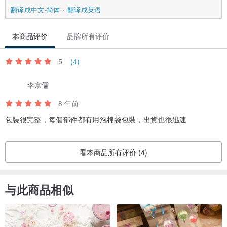
翻译成中文-简体
翻译成英语
通过 Bestmade Stand，你可以聪明运用每一寸空间，让桌面变得清
爽，效率也更好，工作心情轻松。
本商品评价
品牌所有评价
5
(4)
●创办人 Atwood：台大资工毕业，曾任 EZTABLE 技术长，希望打造
李京儒
最棒的人体工学产品，让所有人快乐工作！
8 年前
●财务长 Claire：对每一分钱，每一个数字都很执着，确保产品准时交
包裝很完整，每個部件都有用泡棉袋包裝，出貨也很迅速
货到每一位支持者手上
●工业设计师 Wayne：最简单的设计，就是最好的设计，回归到人类
起初的生活型态，让家具为人服务。
看本商品所有评价 (4)
●平面设计师 施东宜：哲学系毕业的文艺青年，每一张图都有一个观
点
与此商品相似
●木制程 侯志庆：15岁开始学习木工艺，单件艺术品＆量产家具都难
不倒他
●木雕师傅 王泽苍：一刀到底切边工法，用传统手艺创造一体成型曲