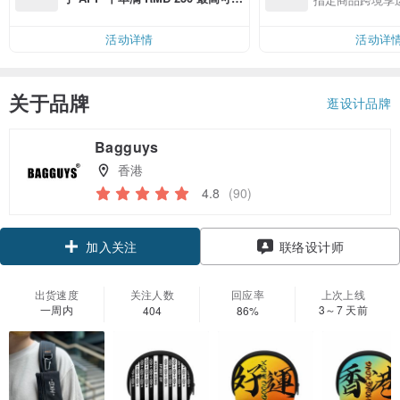
邮费 RMB 40
活动详情
活动详
关于品牌
逛设计品牌
Bagguys
香港
4.8
(90)
领优惠券
联络设计师
加入关注
出货速度
关注人数
回应率
上次上线
一周内
3～7 天前
404
86%