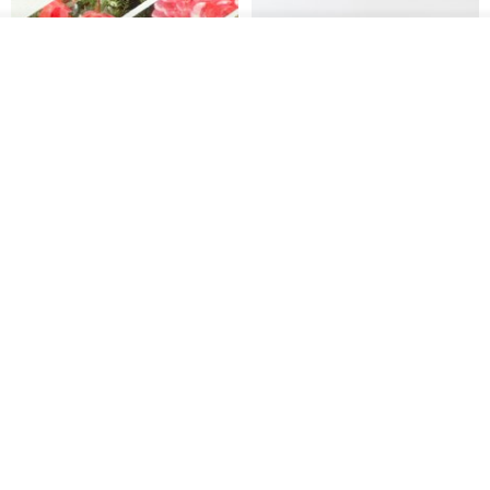
我要订制
加入收藏
了解品牌
Jardin de France 屏蔽胶带
面包屋日记 Bake Diary | PET胶
带
minuut
Hello Studio 你好工作室
RMB 39.30
RMB 78.40