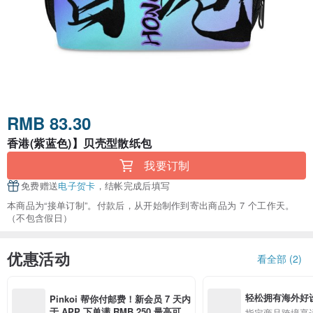
RMB 83.30
香港(紫蓝色)】贝壳型散纸包
我要订制
免费赠送
电子贺卡
，结帐完成后填写
本商品为“接单订制”。付款后，从开始制作到寄出商品为 7 个工作天。
（不包含假日）
优惠活动
看全部 (2)
轻松拥有海外好
Pinkoi 帮你付邮费！新会员 7 天内
于 APP 下单满 RMB 250 最高可折
指定商品跨境享