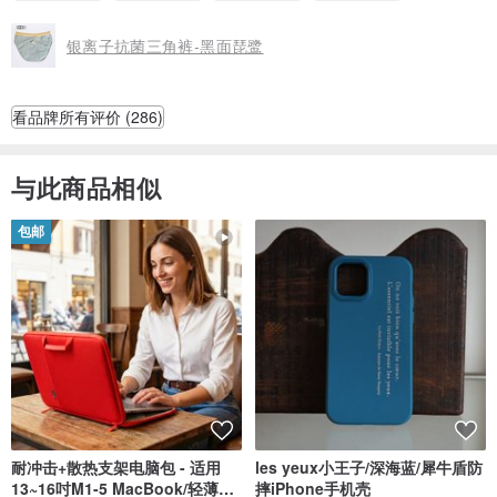
银离子抗菌三角裤-黑面琵鹭
看品牌所有评价 (286)
与此商品相似
包邮
耐冲击+散热支架电脑包 - 适用
les yeux小王子/深海蓝/犀牛盾防
13~16吋M1-5 MacBook/轻薄笔
摔iPhone手机壳