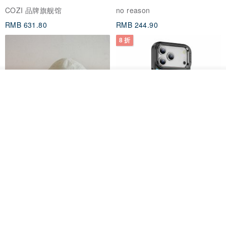
电
COZI 品牌旗舰馆
no reason
RMB 631.80
RMB 244.90
8 折
放入购物车
加入收藏
了解品牌
everything connects 防泼水帽
三丽鸥 iPhone 全系列 防摔合金
框隐形立架手机壳 - 人鱼汉顿
no reason
apbs 雅品仕 | 水晶彩钻手机壳
RMB 232.70
RMB 270.32
RMB 337.90