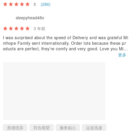
5
(286)
sleepyhead48o
3 年前
I was surprised about the speed of Delivery and was grateful Mi
nihope Family sent internationally. Order lots because these pr
oducts are perfect, they’re comfy and very good. Love you Mini
hope. Everything came in perfect and well packaged. Happy. :)
更多
质感优异
符合期望
服务贴心
运送迅速