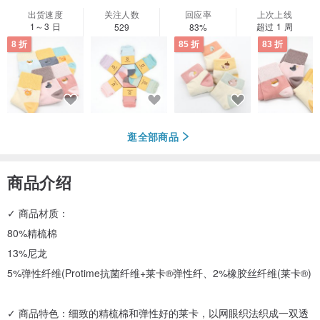
出货速度
关注人数
回应率
上次上线
1～3 日
超过 1 周
529
83%
8 折
85 折
83 折
逛全部商品
商品介绍
✓ 商品材质：
80%精梳棉
13%尼龙
5%弹性纤维(Protime抗菌纤维+莱卡®弹性纤、2%橡胶丝纤维(莱卡®)
✓ 商品特色：细致的精梳棉和弹性好的莱卡，以网眼织法织成一双透