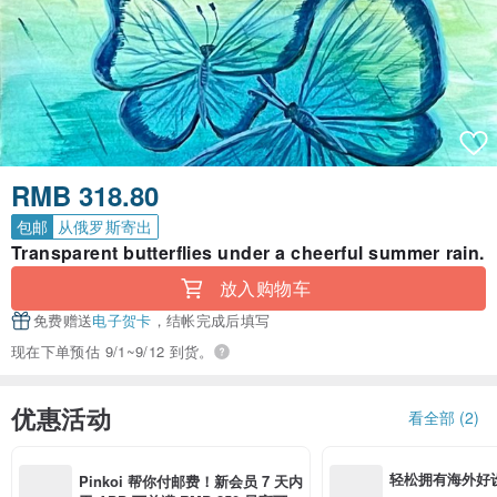
RMB 318.80
包邮
从俄罗斯寄出
Transparent butterflies under a cheerful summer rain.
放入购物车
免费赠送
电子贺卡
，结帐完成后填写
现在下单预估 9/1~9/12 到货。
优惠活动
看全部 (2)
轻松拥有海外好
Pinkoi 帮你付邮费！新会员 7 天内