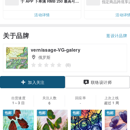
于 APP 下单满 RMB 250 最高可折
指定商品跨境享
邮费 RMB 40
活动详情
活动详
关于品牌
逛设计品牌
vernissage-VG-galery
俄罗斯
(0)
加入关注
联络设计师
出货速度
关注人数
回应率
上次上线
1～3 日
超过 1 周
6
-
包邮
包邮
包邮
包邮