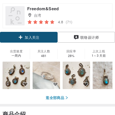
Freedom&Seed
台湾
4.8
(71)
加入关注
联络设计师
出货速度
关注人数
回应率
上次上线
一周内
1～3 天前
481
28%
逛全部商品
商品介绍