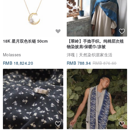
18K 星月双色长链 50cm
【翠岭】手捻手织。纯棉层次植
物染披肩/保暖巾/凉被
Molasses
洋嘎 | 天然染织居家生活
RMB 18,824.20
RMB 788.94
RMB 876.60