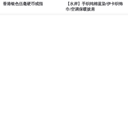
香港银色伍毫硬币戒指
【水岸】手织纯棉蓝染/伊卡织饰
巾/空调保暖披肩
Riley the jewellery
洋嘎 | 天然染织居家生活
放入购物车
RMB 396.50
RMB 729.70
加入收藏
了解品牌
包邮
9 折
木质树脂吊坠 Aurora borealis
特卖品｜麻 wool 混纺 双色长款
Glow in the Dark
草木手染披肩 靛蓝与胭脂红
HirokoJapan Hand dyed textile MOKUSA
WoodmadeWonderwood
RMB 270.36
RMB 300.40
RMB 393.60