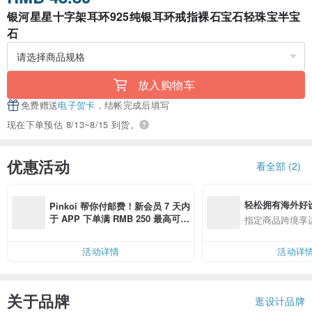
银河星星十字架耳环925纯银耳环戒指裸石宝石轻珠宝半宝
石
放入购物车
免费赠送
电子贺卡
，结帐完成后填写
现在下单预估 8/13~8/15 到货。
优惠活动
看全部 (2)
轻松拥有海外好
Pinkoi 帮你付邮费！新会员 7 天内
于 APP 下单满 RMB 250 最高可折
指定商品跨境享
邮费 RMB 40
活动详情
活动详
关于品牌
逛设计品牌