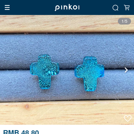
1/5
RMB 48.80