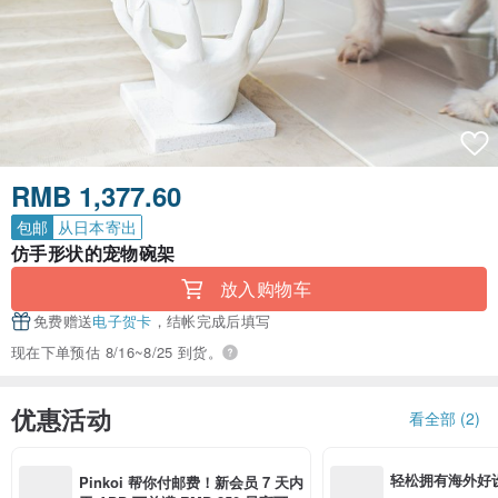
RMB 1,377.60
包邮
从日本寄出
仿手形状的宠物碗架
放入购物车
免费赠送
电子贺卡
，结帐完成后填写
现在下单预估 8/16~8/25 到货。
优惠活动
看全部 (2)
轻松拥有海外好
Pinkoi 帮你付邮费！新会员 7 天内