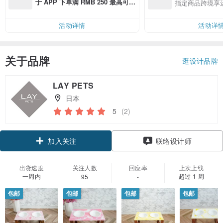
于 APP 下单满 RMB 250 最高可折
指定商品跨境享
邮费 RMB 40
活动详情
活动详
关于品牌
逛设计品牌
LAY PETS
日本
5
(2)
加入关注
联络设计师
出货速度
关注人数
回应率
上次上线
一周内
超过 1 周
95
-
包邮
包邮
包邮
包邮