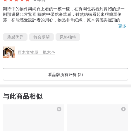
期待中的物件與網頁上看的一模一樣，在拆開包裹看到實體的那一
剎那還是非常驚喜!簡約中帶點奢華感，雖然結構看起來很簡單俐
落，卻能感受設計者的用心，物品非常細緻，原木質感與屋頂的絨
布非常搭。
更多
我們家lulu迫不及待鑽進屬於牠的house，很快進入美好的夢鄉，享
受整晚的甜蜜，看著他沉睡安靜的神態，讓我好滿足，這個屬於牠
质感优异
符合期望
风格独特
的窩讓我欣喜。喜歡
原木宠物屋 枫木色
看品牌所有评价 (2)
与此商品相似