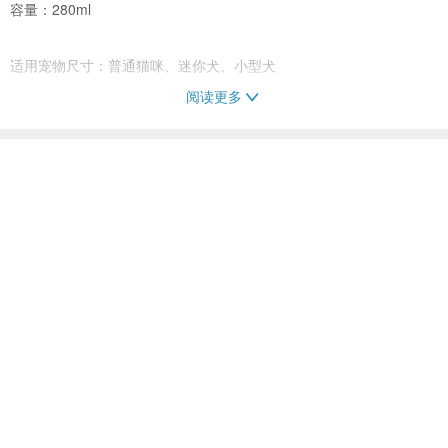
容量：280ml
适用宠物尺寸：普通猫咪、迷你犬、小型犬
阅读更多
【注意事项】
·请勿将宠物碗用力装进食器架，轻放即可。
看过此商品的人也搜索了
·由于所有产品皆为手作，尺寸误差在±5mm为正常范围。
·出于卫生考虑，产品一旦开封，概不接受退货、更换。
碗/碗架
宠物用品
·产品本身若有质量问题，请于收到货后7天内与我方联系。