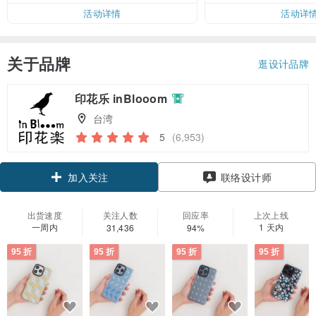
活动详情
活动详
关于品牌
逛设计品牌
印花乐 inBlooom
台湾
5
(6,953)
领优惠券
联络设计师
加入关注
出货速度
关注人数
回应率
上次上线
一周内
1 天内
31,436
94%
95 折
95 折
95 折
95 折