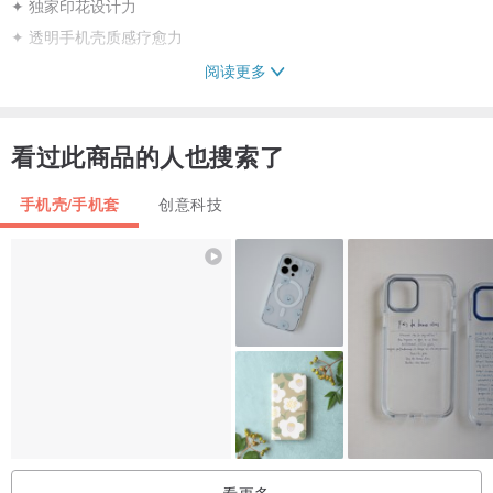
✦ 独家印花设计力
✦ 透明手机壳质感疗愈力
阅读更多
图案说明
看过此商品的人也搜索了
印花动物园/台湾黑熊与八哥
集结人气印花动物：台湾黑熊、八哥，带来专属这块土地的独特温
手机壳/手机套
创意科技
度，让每天的日常生活，都有可爱疗愈动物陪伴！
看更多