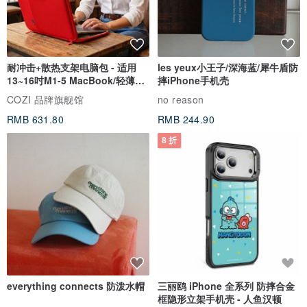
简单外观 先进技术
除了具备SGS安全和军用级保护方面的认证外，气垫保护壳的综合功
耐冲击+散热支架电脑包 - 适用
les yeux小王子/深海蓝/犀牛盾防
13~16吋M1-5 MacBook/轻薄笔
摔iPhone手机壳
能和优势，远超你的想像。
电
COZI 品牌旗舰馆
no reason
RMB 631.80
RMB 244.90
8 折
G999 Tech Pro™ 如何运作?
everything connects 防泼水帽
三丽鸥 iPhone 全系列 防摔合金
G999 Tech Pro™ 的灵感来自运动鞋的气垫结构 – 一种用于吸收反弹
框隐形立架手机壳 - 人鱼汉顿
而产生冲击的技术，并采用类似的物理原理作出撞击的保护。 第一层