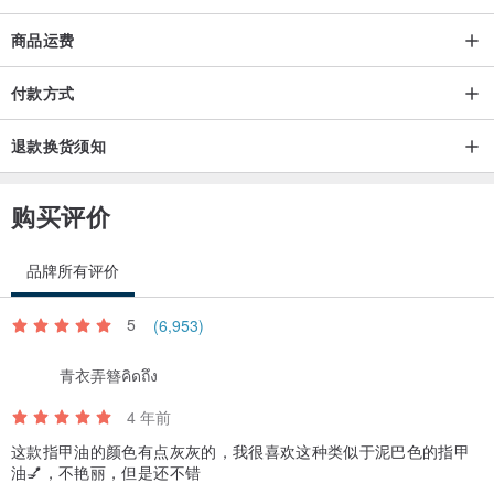
商品运费
付款方式
退款换货须知
购买评价
品牌所有评价
5
(6,953)
强力防摔保护殻
青衣弄簪คิดถึง
4 年前
气垫保护壳的外框采用防震物料 TPU，材质软Q、透明，加上 G999
这款指甲油的颜色有点灰灰的，我很喜欢这种类似于泥巴色的指甲
Tech Pro 独家专利技术而制成。
油💅，不艳丽，但是还不错