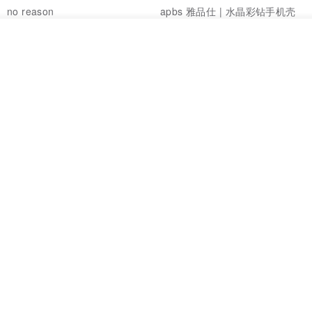
no reason
apbs 雅品仕 | 水晶彩钻手机壳
采用防摔的TPU物料，可以在手机受撞击时，吸收部分冲击 余震可以
RMB 232.70
RMB 270.32
RMB 337.90
转移到第二层分散
看其他商品
了解品牌
HERE AND THERE. 犀牛盾
la essence 台湾精品 LE-
clear 透明手机壳
9805XLSP 6-7 寸大手机包 防震
耐磨可水洗
no reason
la essence
RMB 313.50
RMB 240.00
※因接触到紫外线照射、空气或是水气产生氧化而边框变黄属正常现