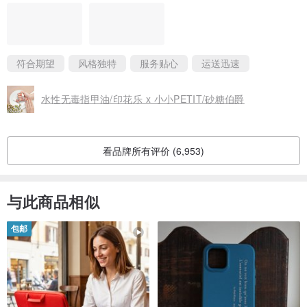
为手机提供全方位保护，具备防摔和防撞功能，耐磨、耐冲击！
符合期望
风格独特
服务贴心
运送迅速
水性无毒指甲油/印花乐 x 小小PETIT/砂糖伯爵
看品牌所有评价 (6,953)
与此商品相似
包邮