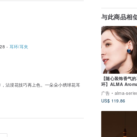
与此商品相
28 -
耳环/耳夹
【随心装饰香气的
环】ALMA Arom
作，沾浸花技巧再上色。一朵朵小绣球花耳
Pierce -DEEP-
广告
alma-serie
US$ 119.86