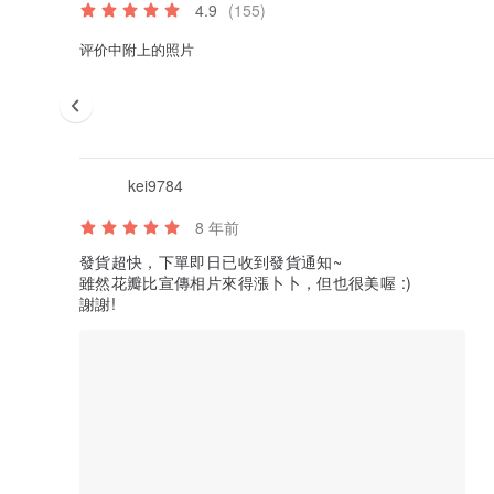
4.9
(155)
评价中附上的照片
kei9784
8 年前
發貨超快，下單即日已收到發貨通知~
雖然花瓣比宣傳相片來得漲卜卜，但也很美喔 :)
謝謝!