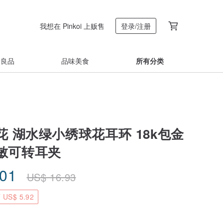
我想在 Pinkoi 上贩售
登录/注册
着良品
品味美食
所有分类
 湖水绿小绣球花耳环 18k包金
敏可转耳夹
.01
US$
16.93
US$ 5.92