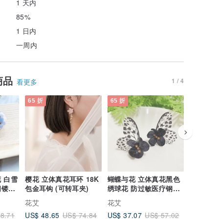
1 天内
85%
1 日内
一周内
商品
1 / 4
看更多
65 折
65 折
65 折
 白雪
樱花 立体真花耳环 18K
蝴蝶与花 立体真花黑色
二月诞生
间镂空
包金耳钩 (可转耳夹)
绣球花 防过敏医疗钢耳
球花耳环
针 (可换耳夹式
防过敏可
花艾
花艾
花艾
US$ 48.65
US$ 37.07
US$ 11.
8.71
US$ 74.84
US$ 57.02