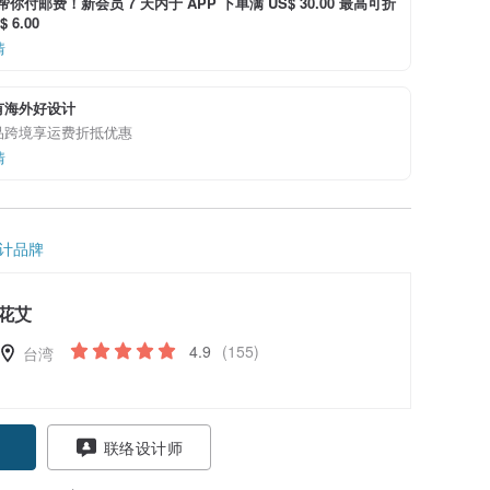
i 帮你付邮费！新会员 7 天内于 APP 下单满 US$ 30.00 最高可折
 6.00
情
有海外好设计
品跨境享运费折抵优惠
情
计品牌
花艾
4.9
(155)
台湾
联络设计师