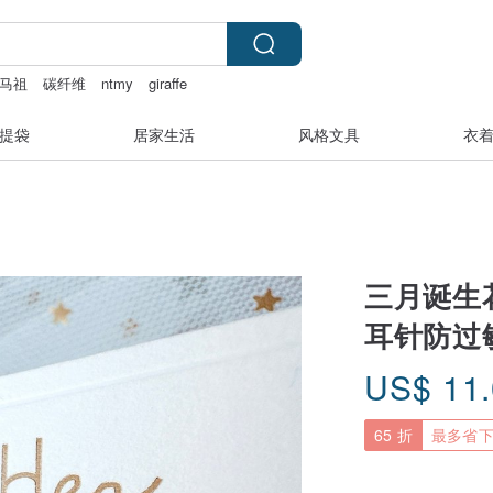
马祖
碳纤维
ntmy
giraffe
提袋
居家生活
风格文具
衣
三月诞生花
耳针防过
US$
11
65 折
最多省下 