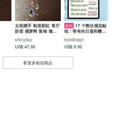
太阳捕手 制造彩虹 客厅
17 个数位规划贴
数码
卧室 捕梦网 装饰 墙壁
纸：带有向日葵和樱花
窗台挂饰 摆饰
设计的鼓励消息
shinyday
toeidesign
US$ 47.50
US$ 0.92
看更多相似商品