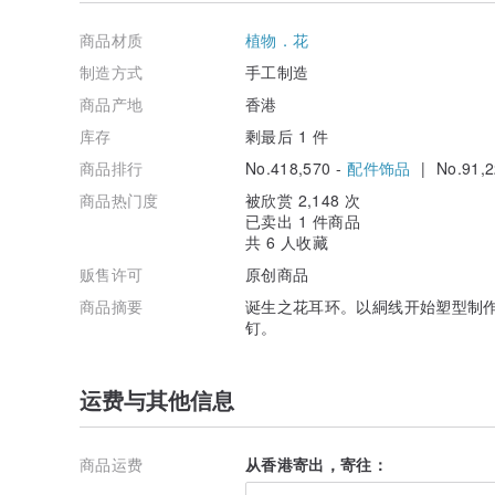
商品材质
植物．花
制造方式
手工制造
商品产地
香港
库存
剩最后 1 件
商品排行
No.418,570 -
配件饰品
| No.91,2
商品热门度
被欣赏 2,148 次
已卖出 1 件商品
共 6 人收藏
贩售许可
原创商品
商品摘要
诞生之花耳环。以絧线开始塑型制
钉。
运费与其他信息
商品运费
从香港寄出，寄往：