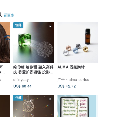
似
看更多
包邮
耳
给你糖 给你甜 融入高科
ALMA 香氛胸针
a
技 香薰扩香项链 投影项
链 客製化 相片
s
shinyday
广告
alma-series
US$ 60.44
US$ 42.72
包邮