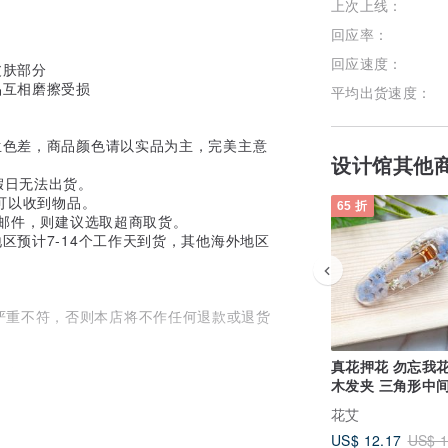
上次上线：
回应率：
回应速度：
皮肤部分
品互相磨擦受损
平均出货速度：
生色差，商品颜色请以实品为主，完美主意
设计馆其他
定假日无法出货。
您可以收到物品。
65 折
号邮件，则建议选取超商取货。
区预计7-14个工作天到货，其他海外地区
严重不符，否则本店将不作任何退款或退货
真花押花 勿忘我花
Fa for Her 花艾饰品。
木发夹 三角形中
发饰 真花发饰
花艾
US$ 12.17
US$ 1