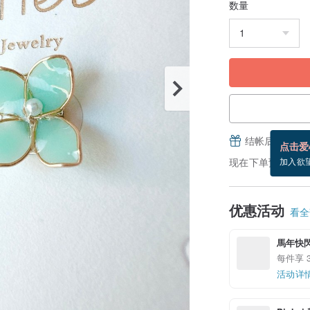
数量
结帐后填写并
点击爱
现在下单预估 9/1~
加入欲
优惠活动
看全部
馬年快
每件享 3
活动详