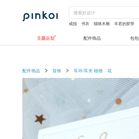
戒指
书衣
猫咪木雕
羊君的胶带
主题企划
配件饰品
包包
配件饰品
首饰
耳环/耳夹
植物．花