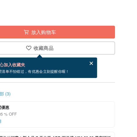
放入购物车
收藏商品
分享，免费帮你寄送电子贺卡。
电子贺卡是什么？
心加入收藏夹
9/12 到货。
望清单不怕错过，有优惠会立刻提醒你喔！
 (3)
閃優惠
5 % OFF
情