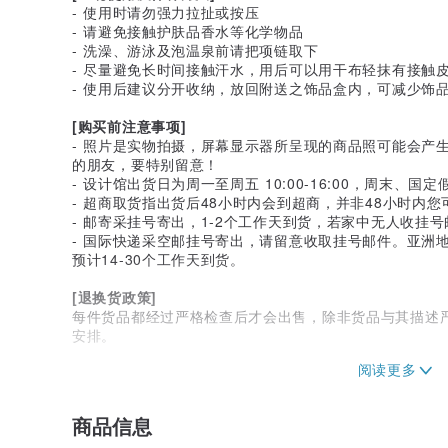
- 使用时请勿强力拉扯或按压
- 请避免接触护肤品香水等化学物品
- 洗澡、游泳及泡温泉前请把项链取下
- 尽量避免长时间接触汗水，用后可以用干布轻抹有接触
- 使用后建议分开收纳，放回附送之饰品盒内，可减少饰
[购买前注意事项]
- 照片是实物拍摄，屏幕显示器所呈现的商品照可能会产
的朋友，要特别留意！
- 设计馆出货日为周一至周五 10:00-16:00，周末、国
- 超商取货指出货后48小时内会到超商，并非48小时内
- 邮寄采挂号寄出，1-2个工作天到货，若家中无人收挂
- 国际快递采空邮挂号寄出，请留意收取挂号邮件。亚洲地
预计14-30个工作天到货。
[退换货政策]
每件货品都经过严格检查后才会出售，除非货品与其描述
安排。
更多问题请直接来信查询，我们将于第一时间回复。多谢大家欣赏
设计及产地
商品信息
香港