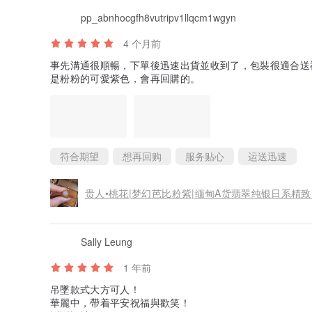
pp_abnhocgfh8vutripv1llqcm1wgyn
4 个月前
事先溝通很順暢，下單後迅速出貨並收到了，包裝很適合送
是粉粉的可愛紫色，會再回購的。
符合期望
想再回购
服务贴心
运送迅速
贵人•桃花|梦幻芭比粉紫|缅甸A货翡翠纯银日系精
Sally Leung
1 年前
吊墜款式大方可人！
華麗中，帶着平安祝福與歡笑！