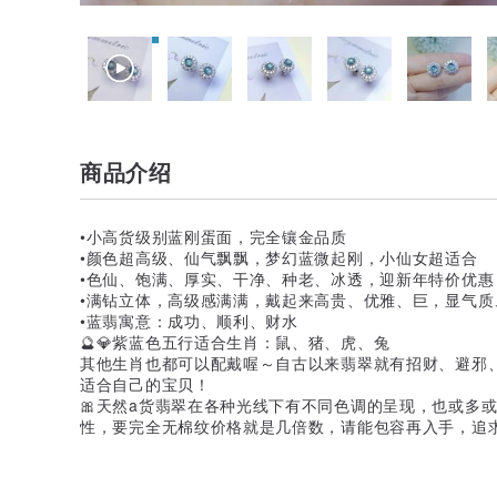
商品介绍
•小高货级别蓝刚蛋面，完全镶金品质
•颜色超高级、仙气飘飘，梦幻蓝微起刚，小仙女超适合
•色仙、饱满、厚实、干净、种老、冰透，迎新年特价优惠
•满钻立体，高级感满满，戴起来高贵、优雅、巨，显气质
•蓝翡寓意：成功、顺利、财水
🔮💎紫蓝色五行适合生肖：鼠、猪、虎、兔
其他生肖也都可以配戴喔～自古以来翡翠就有招财、避邪
适合自己的宝贝！
🎀天然a货翡翠在各种光线下有不同色调的呈现，也或多
性，要完全无棉纹价格就是几倍数，请能包容再入手，追