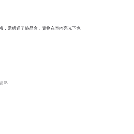
禮，還赠送了飾品盒，實物在室內亮光下也
致吊坠