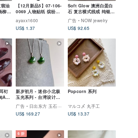
红翡油
【12月新品5】07-106-
Soft Glow 澳洲白蛋白
杨柳观
0069 人物贴纸 缤纷色
石 复古横式线戒 纯银玫
彩
瑰金 低调典雅设计
ayaxx1600
广告
NOW jewelry
US$ 1.37
US$ 92.65
耳钉
新岁初月 - 迷你小北极
Popcorn 系列
玉光系列 - 台湾设计雕
刻之翠玉项链
广告
日出东方 玉石作坊 Oriental Sunrise
マルコ〆 丸手工
US$ 169.27
US$ 13.37
6 折