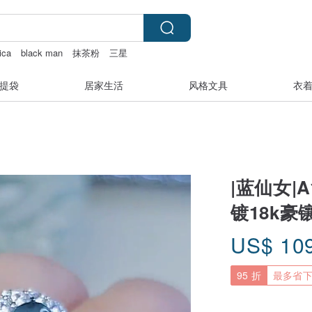
ica
black man
抹茶粉
三星
提袋
居家生活
风格文具
衣
|蓝仙女|
镀18k豪
US$
10
95 折
最多省下 