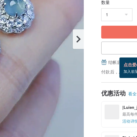
数量
结帐后填写并
点击爱
付款后，从备货到
加入欲
优惠活动
看全部
|Luie
最高每件
活动详