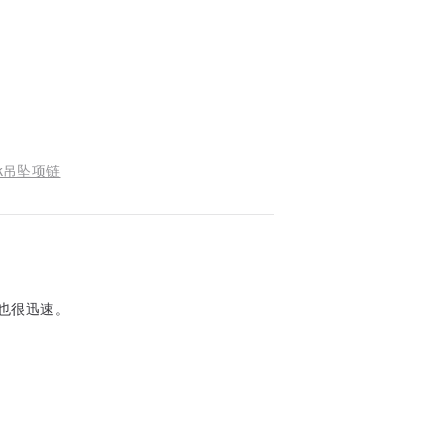
k吊坠项链
也很迅速。