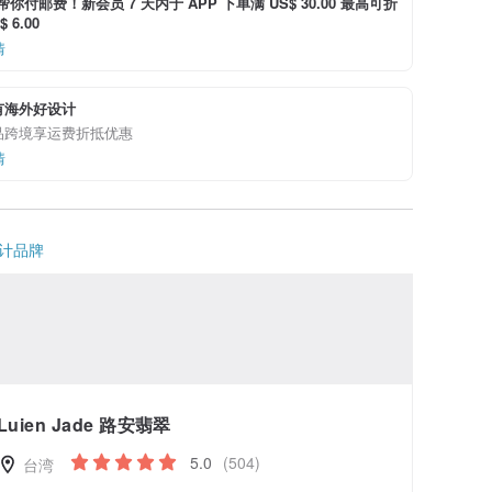
i 帮你付邮费！新会员 7 天内于 APP 下单满 US$ 30.00 最高可折
 6.00
情
有海外好设计
品跨境享运费折抵优惠
情
计品牌
Luien Jade 路安翡翠
5.0
(504)
台湾