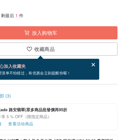
剩最后
1
件
放入购物车
收藏商品
分享，免费帮你寄送电子贺卡。
电子贺卡是什么？
心加入收藏夹
寄出商品为 2 个工作天。（不包含假日）
望清单不怕错过，有优惠会立刻提醒你喔！
 (3)
n_jade 路安翡翠|眾多商品批發價再95折
享 5 % OFF（限指定商品）
情
查看活动商品