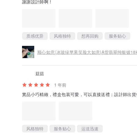
謝謝設計師啊！
质感优异
风格独特
想再回购
服务贴心
顺心如意|冰玻绿苹果笑脸大如意|A货翡翠纯银镀18
菇菇
1 年前
實品小巧精緻，禮盒包装可愛，可以直接送禮；設計師出貨
风格独特
服务贴心
运送迅速