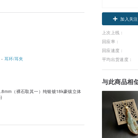
加入关注
上次上线：
回应率：
回应速度：
 -
耳环/耳夹
平均出货速度：
与此商品相
×2.8mm（裸石取其一）纯银镀18k豪镶立体
)