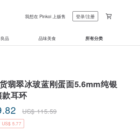
我想在 Pinkoi 上贩售
登录/注册
着良品
品味美食
所有分类
A货翡翠冰玻蓝刚蛋面5.6mm纯银
镶款耳环
9.82
US$
115.59
US$ 5.77