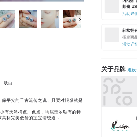
Pinko
邮费 US$
活动详
轻松拥
指定商
活动详
关于品牌
逛设
、肤白
、保平安的千古流传之说，只要对眼缘就是
或少有天然棉点、色点，均属翡翠独有的特
求高标完美低价的宝宝请绕道～