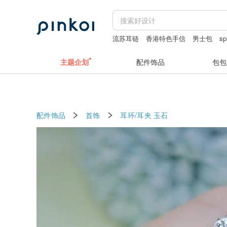
流苏耳链
香港特色手信
男士包
sp
iphone 17promax case
主题企划
配件饰品
包包
配件饰品
首饰
耳环/耳夹
玉石