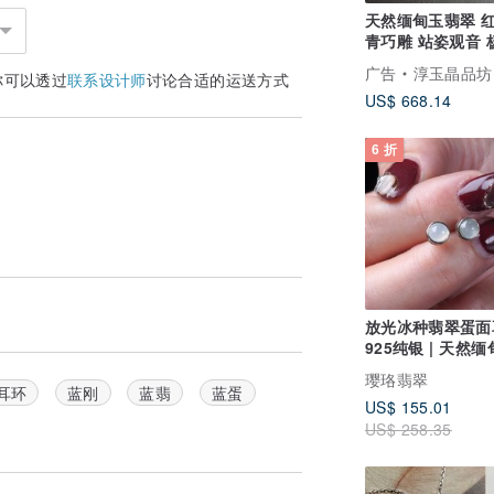
天然缅甸玉翡翠 
青巧雕 站姿观音 
音 药王观音
广告
淳玉晶品坊
你可以透过
联系设计师
讨论合适的运送方式
US$ 668.14
6 折
放光冰种翡翠蛋面
925纯银 | 天然缅甸A货
翡翠 | 送礼
璎珞翡翠
耳环
蓝刚
蓝翡
蓝蛋
US$ 155.01
US$ 258.35