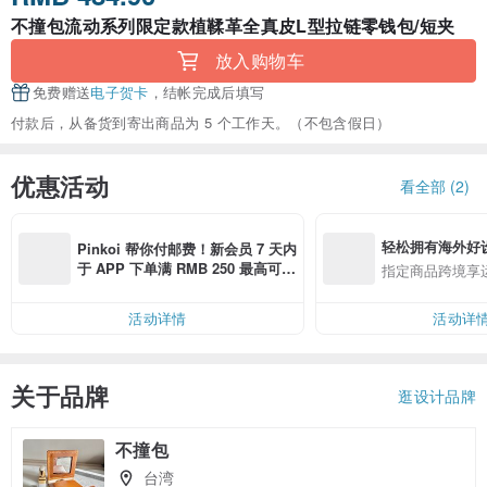
不撞包流动系列限定款植鞣革全真皮L型拉链零钱包/短夹
放入购物车
免费赠送
电子贺卡
，结帐完成后填写
付款后，从备货到寄出商品为 5 个工作天。（不包含假日）
优惠活动
看全部 (2)
轻松拥有海外好
Pinkoi 帮你付邮费！新会员 7 天内
于 APP 下单满 RMB 250 最高可折
指定商品跨境享
邮费 RMB 40
活动详情
活动详
关于品牌
逛设计品牌
不撞包
台湾