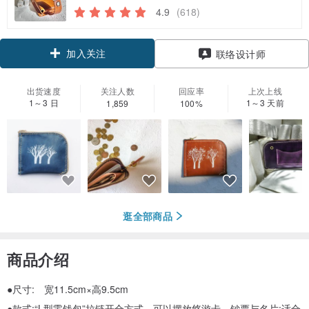
4.9
(618)
加入关注
联络设计师
出货速度
关注人数
回应率
上次上线
1～3 日
1～3 天前
1,859
100%
逛全部商品
商品介绍
●尺寸: 宽11.5cm×高9.5cm
●款式:“L型零钱包”拉链开合方式，可以摆放悠游卡、钞票与名片;适合