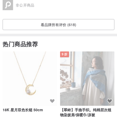
非公开商品
看品牌所有评价 (618)
热门商品推荐
9 折
18K 星月双色长链 50cm
【翠岭】手捻手织。纯棉层次植
物染披肩/保暖巾/凉被