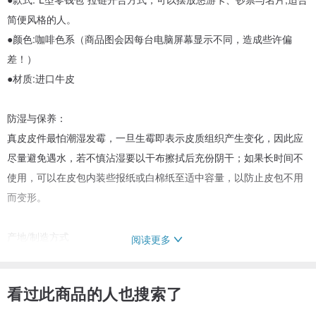
简便风格的人。
●颜色:咖啡色系（商品图会因每台电脑屏幕显示不同，造成些许偏
差！）
●材质:进口牛皮
防湿与保养：
真皮皮件最怕潮湿发霉，一旦生霉即表示皮质组织产生变化，因此应
尽量避免遇水，若不慎沾湿要以干布擦拭后充份阴干；如果长时间不
使用，可以在皮包内装些报纸或白棉纸至适中容量，以防止皮包不用
而变形。
产地/制造方式
阅读更多
●设计制造:台湾/全手工制作 ●皮革生产地:欧美地区
看过此商品的人也搜索了