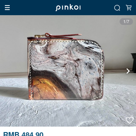
1/7
RMB 484.90