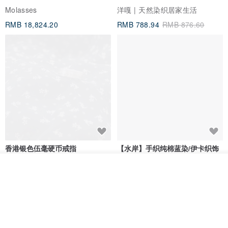
Molasses
洋嘎 | 天然染织居家生活
RMB 18,824.20
RMB 788.94
RMB 876.60
香港银色伍毫硬币戒指
【水岸】手织纯棉蓝染/伊卡织饰
巾/空调保暖披肩
放入购物车
Riley the jewellery
洋嘎 | 天然染织居家生活
加入收藏
了解品牌
RMB 396.50
RMB 729.70
包邮
9 折