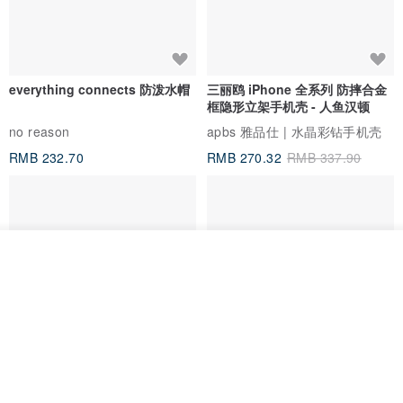
everything connects 防泼水帽
三丽鸥 iPhone 全系列 防摔合金
框隐形立架手机壳 - 人鱼汉顿
no reason
apbs 雅品仕 | 水晶彩钻手机壳
RMB 232.70
RMB 270.32
RMB 337.90
我要排队
了解品牌
HERE AND THERE. 犀牛盾
la essence 台湾精品 LE-
clear 透明手机壳
9805XLSP 6-7 寸大手机包 防震