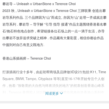
攀岩导 – Unleash x UrbanStone x Terence Choi
2023 秋 , Unleash x UrbanStone x Terence Choi 三牌联乘 创造出攀
岩导系列作品. 三个品牌因为“山”而成立, 亦因为“山”走埋一齐成就左攀
岩导系列 . 攀岩导 – 导字解 “引导 指导 接通”作品主题围绕香港着名攀
石/抱石特色地点创作 , 希望链接各位石场上的一点一滴于生活 , 亦导
出攀岩不放弃追求突破之精神 . 作品藏有大量彩蛋 , 相信你都会作品
中搵到对自己有意义既地方.
香港山系插画师 – Terence Choi
打滚插画行业十多年 , 由起初帮商场及品牌做3D设计(包括:K11, Time
Square, BMW, Tampo, Cityplaza 等等)直至16-17年开始专注个人创
作 , 抱着-”致敬畏的大自然与终将消失的地方”的初衷创造香港山峰系
列 . Terence 善用拟人法以颜色夺目的浮世绘风格创造香港山系列作
阅读更多
品 , 作品亦以中国文学作为蓝本 , 成功吸引大家眼球 , 特别系 “山友” ,
并于 2022 年举行作品展 “山”展示130幅自家作品.