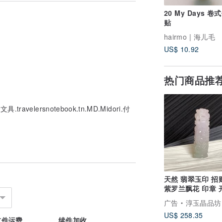
20 My Days 卷
贴
hairmo | 海儿毛
US$ 10.92
热门商品推
avelersnotebook.tn.MD.Midori.付
天然 翡翠玉印 招
紫罗兰飘花 印章 
鉴 免费开光
广告
淳玉晶品坊
US$ 258.35
首件运费
续件加收