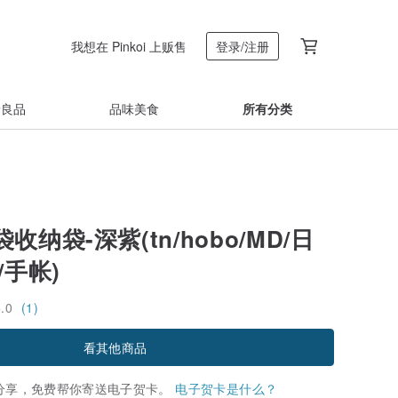
我想在 Pinkoi 上贩售
登录/注册
着良品
品味美食
所有分类
收纳袋-深紫(tn/hobo/MD/日
/手帐)
5.0
(1)
看其他商品
分享，免费帮你寄送电子贺卡。
电子贺卡是什么？