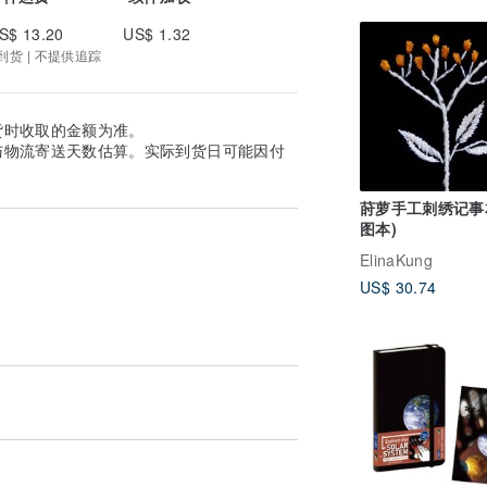
S$ 13.20
US$ 1.32
 到货 | 不提供追踪
货时收取的金额为准。
与物流寄送天数估算。实际到货日可能因付
莳萝手工刺绣记事
图本)
ElinaKung
US$ 30.74