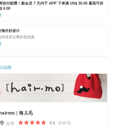
i 帮你付邮费！新会员 7 天内于 APP 下单满 US$ 30.00 最高可折
 6.00
情
有海外好设计
品跨境享运费折抵优惠
情
计品牌
hairmo | 海儿毛
5.0
(3,613)
台湾