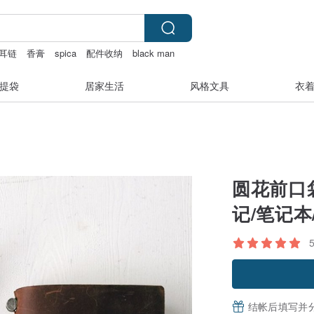
耳链
香膏
spica
配件收纳
black man
提袋
居家生活
风格文具
衣
圆花前口袋
记/笔记本
结帐后填写并