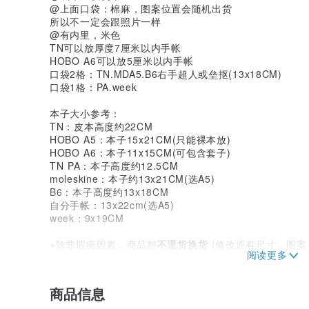
@上面口袋：棉麻，图案位置会随机出货
所以不一定会跟照片一样
@有内里，米色
TN可以放厚度7厘米以内手帐
HOBO A6可以放5厘米以内手帐
口袋2格：TN.MDA5.B6右手超人或垒抠(13x18CM)
口袋1格：PA.week
本子大小参考：
TN：皮本高度约22CM
HOBO A5：本子15x21CM(只能裸本放)
HOBO A6：本子11x15CM(可包含套子)
TN PA：本子高度约12.5CM
moleskine：本子约13x21CM(选A5)
B6：本子高度约13x18CM
自分手帐：13x22cm(选A5)
week：9x19CM
※除非瑕疵因素，商品恕
不退货换货
(修改原有尺寸，图案，配
※电脑颜色多少会有误差，商品依实际供货样式为准。
※此类商品如经拆封、使用、或拆解以致缺乏完整性，恕
商品信息