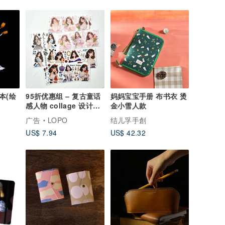
本(绘
95折优惠组 – 复古童话
妈妈宝宝手册 布书衣 烫
感人物 collage 设计贴
金小雪人款
纸组
广告
LOPO
结儿孚手創
US$ 7.94
US$ 42.32