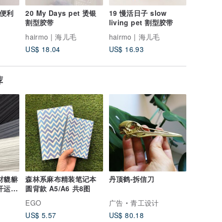
式便利
20 My Days pet 烫银
19 慢活日子 slow
20 手帐
割型胶带
living pet 割型胶带
hairmo | 海儿毛
hairmo | 海儿毛
hairmo
US$ 18.04
US$ 16.93
US$ 3.3
荐
财貔貅
森林系麻布精装笔记本
丹顶鹤-拆信刀
开运印
圆背款 A5/A6 共8图
EGO
广告
青工设计
US$ 5.57
US$ 80.18