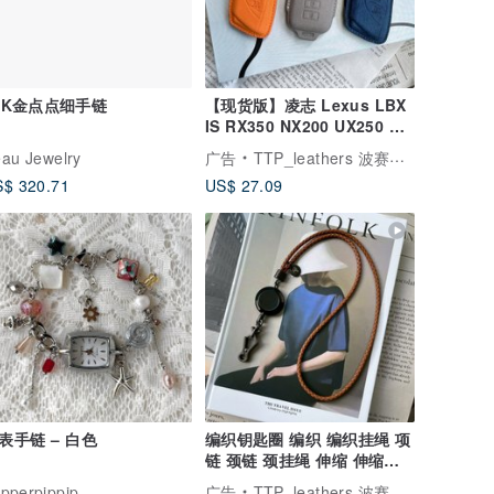
4K金点点细手链
【现货版】凌志 Lexus LBX
IS RX350 NX200 UX250 汽
车钥匙皮套
au Jewelry
广告
TTP_leathers 波赛顿手工皮件
$ 320.71
US$ 27.09
表手链 – 白色
编织钥匙圈 编织 编织挂绳 项
链 颈链 颈挂绳 伸缩 伸缩挂
绳 颈绳
pperpippip
广告
TTP_leathers 波赛顿手工皮件