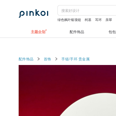
绿色枫叶银项链
柯基
耳环
亲翠
主题企划
配件饰品
包包
配件饰品
首饰
手链/手环
贵金属