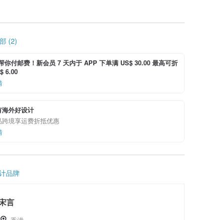
 (2)
i 帮你付邮费！新会员 7 天内于 APP 下单满 US$ 30.00 最高可折
 6.00
情
有海外好设计
品跨境享运费折抵优惠
情
计品牌
宋言
香港