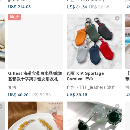
古董饰品
US$ 214.03
US
US$ 81.54
US$ 92.65
88 折
镯
Giftest 海蓝宝蓝白水晶/航游
起亚 KIA Sportage
【
基督教十字架手链女朋友礼物
Carnival EV9
带
品B10
Sportswagon 钥匙套 钥匙
环
礼悟
广告
TTP_leathers 波赛顿手工皮件
包
US$ 35.19
US
US$ 46.26
US$ 52.56