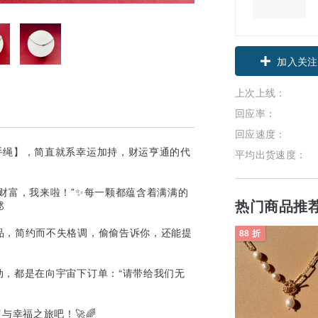
加入关注
上次上线：
回应率：
回应速度：
手绳】，简直就系幸运加持，财运亨通的代
平均出货速度：
“财富，我来啦！”✨每一颗都蕴含着满满的
热门商品推

品，简约而不失格调，偷偷告诉你，还能提
88 折
动，都是在向宇宙下订单：“请带给我们无
与幸福之旅吧！🚀🌈