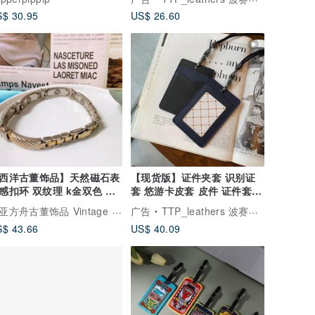
$ 30.95
US$ 26.60
西洋古董饰品】天然磁石表
【现货版】证件夹套 识别证
感扣环 双纹理 k金双色 手
套 悠游卡皮套 皮件 证件套
手链
生日礼物
挪亚方舟古董饰品 Vintage Jewelry
广告
TTP_leathers 波赛顿手工皮件
$ 43.66
US$ 40.09