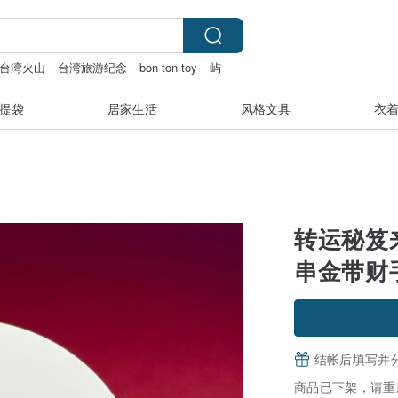
台湾火山
台湾旅游纪念
bon ton toy
屿
提袋
居家生活
风格文具
衣
转运秘笈
串金带财
结帐后填写并
商品已下架，请重