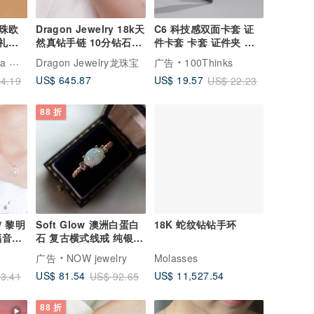
珠欧
Dragon Jewelry 18k天
C6 科技感双面卡套 证
日礼物
然真钻手链 10分钻石3
件卡套 卡套 证件夹 伸
颗共0.30ct
缩卡套
轻珠宝
Dragon Jewelry龙珠宝
广告
100Thinks
US$ 645.87
US$ 19.57
4.19
US$ 22.23
88 折
/ 黎明
Soft Glow 澳洲白蛋白
18K 蛇纹钻钻手环
福音手
石 复古横式线戒 纯银玫
瑰金 低调典雅设计
广告
NOW jewelry
Molasses
US$ 11,527.54
US$ 81.54
3.41
US$ 92.65
88 折