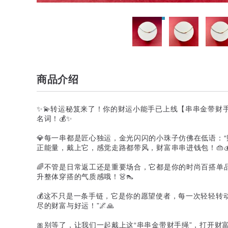
商品介绍
✨💫转运秘笈来了！你的财运小能手已上线【串串金带财
名词！💰✨
💎每一串都是匠心独运，金光闪闪的小珠子仿佛在低语：
正能量，戴上它，感觉走路都带风，财富串串进钱包！👜
🌈不管是日常返工还是重要场合，它都是你的时尚百搭单
升整体穿搭的气质感哦！👗👠
💰这不只是一条手链，它是你的愿望使者，每一次轻轻转
尽的财富与好运！”🌌🙏
🎀别等了，让我们一起戴上这“串串金带财手绳”，打开财富