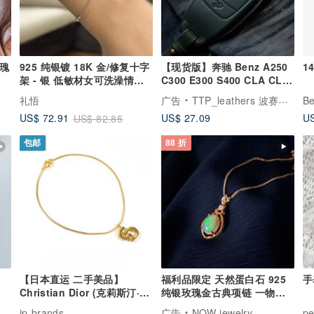
玫瑰
925 纯银镀 18K 金/修复十字
【现货版】奔驰 Benz A250
1
架 - 银 低敏材女可洗澡情人
C300 E300 S400 CLA CLS
节礼物手链 B47
汽车钥匙皮套
礼悟
广告
TTP_leathers 波赛顿手工皮件
Be
US$ 27.09
US
US$ 72.91
US$ 82.85
包邮
88 折
【日本直运 二手美品】
福利品限定 天然蛋白石 925
手
Christian Dior (克莉斯汀·迪
纯银玫瑰金古典项链 一物一
奥) 手链 CD Logo 金属 镀金
途 礼物
jp-brands
广告
NOW jewelry
pe