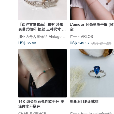
【西洋古董饰品】稀有 沙银
L'amour 月亮星辰手链 (
表带式扣环 掐丝 三种尺寸 手
金)
环手链
挪亚方舟古董饰品 Vintage Jewelry
广告
ARLOS
US$ 65.93
US$ 149.97
US$ 214.23
14K 绿尖晶石弹性软手环 洗
坦桑石18K金戒指
澡碰水不褪色
CHARIS GRACE
广告
Hee jewelry合一轻珠宝