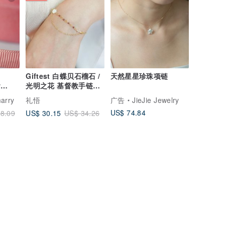
Giftest 白蝶贝石榴石 /
天然星星珍珠项链
w
光明之花 基督教手链十
er925
字架礼物圣经B23
arry
礼悟
广告
JieJie Jewelry
.
US$ 74.84
US$ 30.15
8.09
US$ 34.26