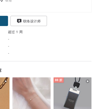
联络设计师
超过 1 周
-
-
-
荐
88 折