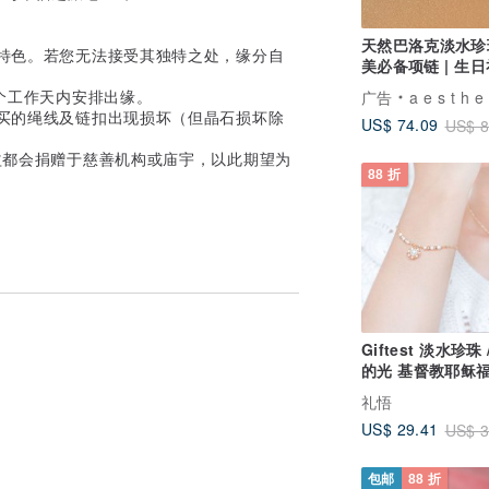
天然巴洛克淡水珍
具特色。若您无法接受其独特之处，缘分自
美必备项链 | 生
夏季穿搭
0个工作天内安排出缘。
广告
a e s t h e a 手作
购买的绳线及链扣出现损坏（但晶石损坏除
US$ 74.09
US$ 8
收益都会捐赠于慈善机构或庙宇，以此期望为
88 折
Giftest 淡水珍珠 
的光 基督教耶稣
链手链珍珠B7
礼悟
US$ 29.41
US$ 3
包邮
88 折