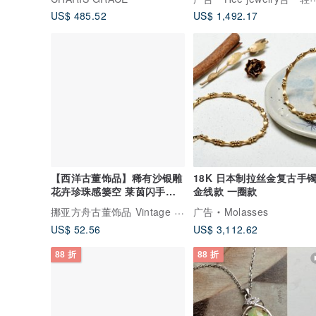
US$ 485.52
US$ 1,492.17
【西洋古董饰品】稀有沙银雕
18K 日本制拉丝金复古手
花卉珍珠感篓空 莱茵闪手链
金线款 一圈款
手环
挪亚方舟古董饰品 Vintage Jewelry
广告
Molasses
US$ 52.56
US$ 3,112.62
88 折
88 折