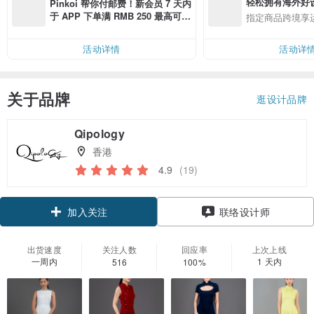
轻松拥有海外好
Pinkoi 帮你付邮费！新会员 7 天内
于 APP 下单满 RMB 250 最高可折
指定商品跨境享
邮费 RMB 40
活动详情
活动详
关于品牌
逛设计品牌
Qipology
香港
4.9
(19)
加入关注
联络设计师
出货速度
关注人数
回应率
上次上线
一周内
1 天内
516
100%