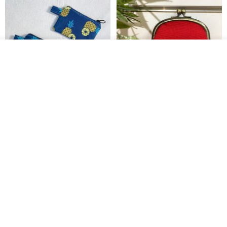
放入购物车
加入收藏
了解品牌
现货凤梨旺来系列零钱包小钱包
【心实袋】Drema口金包/零钱包-
热情红
木华子 M U H U A
KOPER
RMB 61.30
RMB 129.10
RMB 146.70