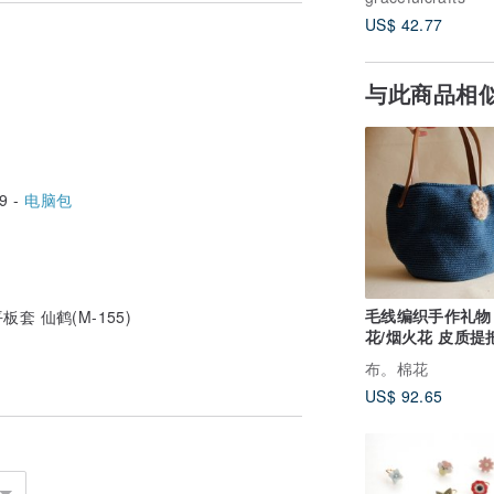
US$ 42.77
与此商品相
9 -
电脑包
毛线编织手作礼物
套 仙鹤(M-155)
花/烟火花 皮质提
蓝台湾苎麻手编包
布。棉花
US$ 92.65