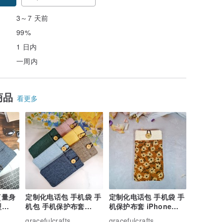
3～7 天前
99%
1 日内
一周内
商品
看更多
定制化电话包 手机袋 手
定制化电话包 手机袋 手
定制化电
型
机包 手机保护布套
机保护布套 iPhone
机保护布套
ray)
(PB2505) 6色
Samsung 小花 26-
Samsun
gracefulcrafts
gracefulcrafts
gracefulc