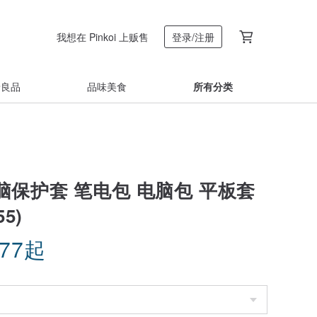
我想在 Pinkoi 上贩售
登录/注册
着良品
品味美食
所有分类
脑保护套 笔电包 电脑包 平板套
5)
.77
起