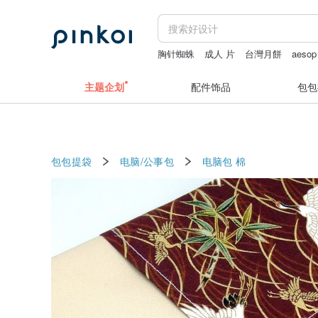
胸针蜘蛛
成人 片
台灣月餅
aesop
daddy and the muscle academy
竹编
主题企划
配件饰品
包包
包包提袋
电脑/公事包
电脑包
棉