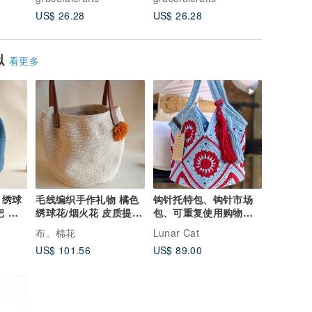
P002
P001
US$ 26.28
US$ 26.28
US$ 26.
似
看更多
 绣球
毛线编织手作礼物 橘色
钩针托特包、钩针市场
把 深
绣球花/烟火花 皮质提把
包、可重复使用购物
白色棉麻手编包
袋、海滩包（钩针编
布。棉花
Lunar Cat
织）
US$ 101.56
US$ 89.00