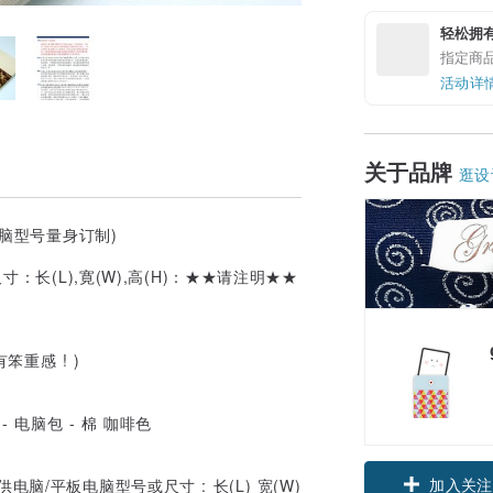
轻松拥
指定商
活动详
关于品牌
逛设
脑型号量身订制)
：长(L),寛(W),高(H)：★★请注明★★
重感 ! )
加入关注
/平板电脑型号或尺寸 : 长(L) 宽(W)