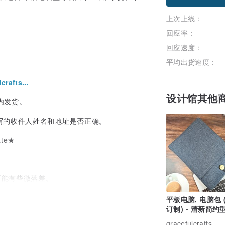
上次上线：
回应率：
回应速度：
平均出货速度：
crafts...
设计馆其他
天内发货。
写的收件人姓名和地址是否正确。
ate★
可能有些微落差。
平板电脑, 电脑包 (量身
订制) - 清新简约
(Mac2501-Blue g
gracefulcrafts