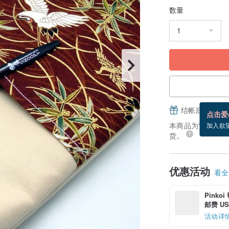
数量
结帐后填写并
点击爱
本商品为“接单订制”
加入欲
货。
优惠活动
看全部
Pinko
邮费 US$
活动详