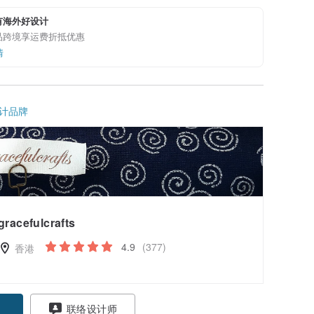
有海外好设计
品跨境享运费折抵优惠
情
计品牌
gracefulcrafts
4.9
(377)
香港
联络设计师