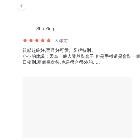
Shu Ying
8 年前
質感超級好,而且好可愛。又很特別。
小小的建議：因為一般人雖然裝套子,但是手機還是會裝一個透明
日收到,塞個幾次後,也是很合很ok的.
謝謝設計師,一定會再回購的.感謝.