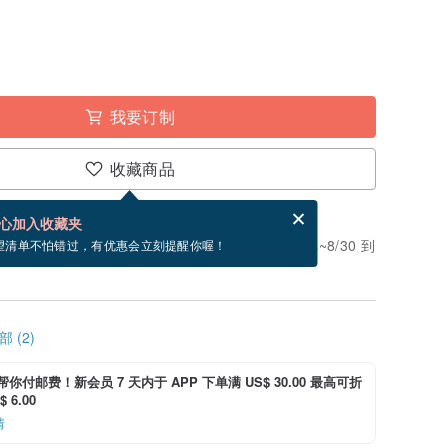
我要订制
收藏商品
分享，免费帮你寄送电子贺卡。
电子贺卡是什么？
心加入收藏夹
。付款后需 5 个工作天制作。现在下单预估 8/24~8/30 到
望清单不怕错过，有优惠会立刻提醒你喔！
 (2)
i 帮你付邮费！新会员 7 天内于 APP 下单满 US$ 30.00 最高可折
 6.00
情