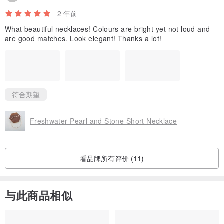
2 年前
What beautiful necklaces! Colours are bright yet not loud and
are good matches. Look elegant! Thanks a lot!
符合期望
Freshwater Pearl and Stone Short Necklace
看品牌所有评价 (11)
与此商品相似