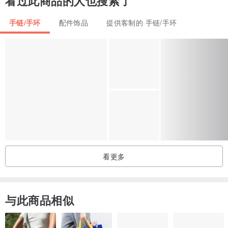
看过此商品的人也搜索了
在极地恶劣环境而生，像是受尽苦难，却因温差风化而露出地面给人
发现的玛瑙，原石的外表，有住每一但不同的纹理和色彩。
手链/手环
配件饰品
提供客制的 手链/手环
当你觉得迷失寂单，看一下他。只要你没有放弃欣赏自己的好，终有
一天其他人也会看得到。
从心而行，你会更清晰找到适合的路。
天然作物世上没有一样的一个, 喜欢就带它回家吧!!
【产地】
看更多
香港
【原料】
与此商品相似
天然玛瑙