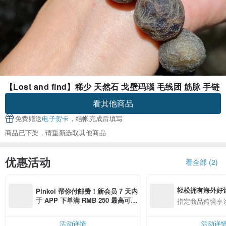
【Lost and find】稀少 天然石 戈壁玛瑙 毛线团 筋脉 手链
看其他商品
免费赠送
电子贺卡
，结帐完成后填写
商品已下架，请重新选取其他商品
优惠活动
看全部 (2)
轻松拥有海外好
Pinkoi 帮你付邮费！新会员 7 天内
于 APP 下单满 RMB 250 最高可折
指定商品跨境享
邮费 RMB 40
活动详情
活动详