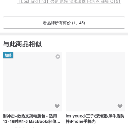
【Lost and find】强光 彩粉 淡水珍珠 巴洛克 颈项 OT51
看品牌所有评价 (1,145)
与此商品相似
包邮
耐冲击+散热支架电脑包 - 适用
les yeux小王子/深海蓝/犀牛盾防
13~16吋M1-5 MacBook/轻薄笔
摔iPhone手机壳
电