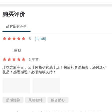
一份主仆模糊的关系。
购买评价
【设计师】
Bear Wan (香港), 一个喜欢收藏特别天然宝石的人。
品牌所有评价
产地/制造方式
香港
5
(1,145)
lin Bi
3 年前
珍珠光彩夺目，设计风格少女感十足！包装礼盒🎁精美，还付送小
礼品！感恩感恩！必须继续支持！
质感优异
风格独特
服务贴心