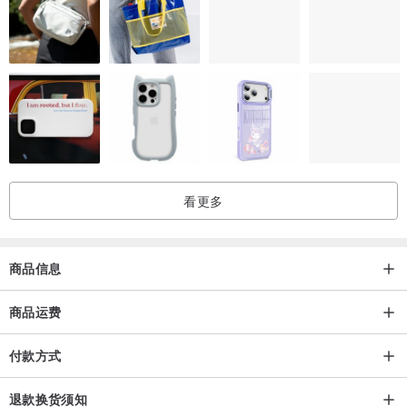
【尺寸】
约18cm(需要改大小也是同价，请联系设计师)
【注意事项】
宝石类也是天然的，必然不可能每一个也完全一样，而且偶有缺陷，
当然店主也会尽量说明。完美主义的朋友在购买前要先三思呢！
看更多
/关于Lost and find/
商品信息
【品牌简介】
Lost and find, 一个故事性的时装及饰品品牌。
商品运费
品牌中每件作品有自己一个”遗失”与”寻找”的故事。我们希望透过轻松
付款方式
有趣的手法引导用家思考和探索生活中遗忘了的小记忆，过程中他们
不再单纯地是主人的身份，而是和我们的作品有住一份互相的绊羁，
退款换货须知