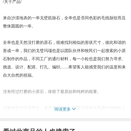
/关于产品/
来自沙漠地表的一串戈壁筋脉石，全串也是否同色彩的毛线脉纹而且
整体圆圆的一串。
全串也是天然没打磨的原石，很难找到相似的形状尺寸，彼此和谐的
形成一串，我们的戈璧玛瑙也是以团队伙伴和牧民们一起搜索的小原
石制作的作品，不同工厂的通行材料，每一小粒也是我们努力寻求、
挑选、设计、配搭、打孔、编织……希望客人能感受我们的温度和来
自大自然的祝福。
没有经过打磨的小原石，保留了最原始和纯粹的能量。
在极地恶劣环境而生，像是受尽苦难，却因温差风化而露出地面给人
阅读更多
发现的玛瑙，原石的外表，有住每一但不同的纹理和色彩。