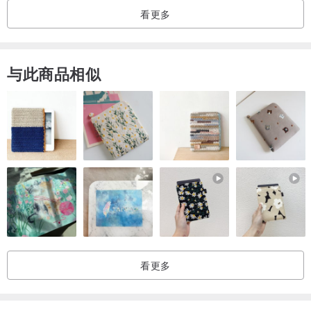
看更多
衣服信息~
【材质】：羊毛混纺（厚度偏厚)
与此商品相似
【内里】：有/日本制毛料（羊毛成份高）
【弹性】：无
【口袋】：有
【透明度】：无
【尺寸】：F
【肩宽】：35cm
【胸围】： 44cm
【领宽】：23cm
【领深】：10cm
【袖口宽】：22cm
看更多
【下摆宽】：48cm
【衣长】：48cm