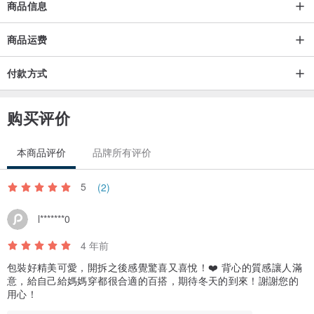
麻豆身高：165cm /45kg/肩宽35cm
商品信息
商品运费
注：有任何尺寸、材质、长度问题，都欢迎私讯跟设计师讨论!!
付款方式
注意事项：
如需调整尺寸，须酌收新台币100～300元不等的费用，(长度,胸围,肩
购买评价
宽,腰围,…..视调整的幅度大小而定, 可以私讯您的需求与设计师讨
论.^^
本商品评价
品牌所有评价
也可以直接下单订购,表示已经了解商品页面上的商品信息，订单收到
后就会将商品直接为您寄出。
5
(2)
l*******0
洗涤信息
[Comme forêt ]的衣着皆采用天然素材，建议干洗或单独手洗（勿浸
4 年前
泡）。如需机洗，请将衣物包裹洗衣袋放入洗衣机洗涤，洗后自然晾
包裝好精美可愛，開拆之後感覺驚喜又喜悅！❤️ 背心的質感讓人滿
干即可。建议您，深色和浅色衣物请分开清洗，并请勿使用漂白剂。
意，給自己給媽媽穿都很合適的百搭，期待冬天的到來！謝謝您的
用心！
天然亚麻材质洗涤后绉折为正常现象，洗涤后轻轻抚平晾干，之后以