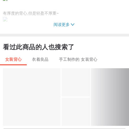
有厚度的背心,但是轻盈不厚重~
阅读更多
学院风基本单品好搭配~
看过此商品的人也搜索了
质感极佳/具保暖度/容易搭配的小背心~
女装背心
衣着良品
手工制作的 女装背心
商品不含别针~