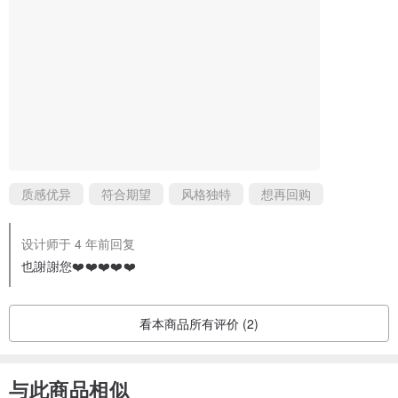
高温熨烫。即可恢复平整。
关于Comme forêt
我们以自然清新风格服饰做为起点，原创设计款式、打版、用两台家
用裁缝车进行打样、修改，时而委托熟悉裁缝的前辈阿姨代工车制，
仅以非常少量的方式在台北本地生产，希望找回少量手作服的美好，
设计舒适优雅的好衣，就如同为自己/家人/朋友做衣服的初心，只做自
己也会想要穿的衣着。
质感优异
符合期望
风格独特
想再回购
产地/制造方式
设计师于 4 年前回复
产地/台湾 手工制作
也謝謝您❤️❤️❤️❤️❤️
Made in Taiwan
看本商品所有评价 (2)
与此商品相似