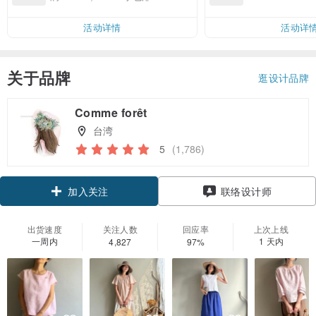
邮费 RMB 40
活动详情
活动详
关于品牌
逛设计品牌
Comme forêt
台湾
5
(1,786)
领优惠券
联络设计师
加入关注
出货速度
关注人数
回应率
上次上线
一周内
1 天内
4,827
97%