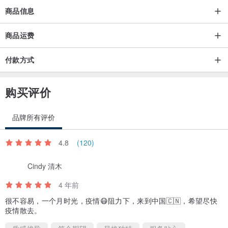
・旭日狛狐
商品信息
・破魔矢蝾螈
・三花猫的狮子舞乐
商品运费
・投扇兴天狐
付款方式
・捣麻糬兔
・红不倒翁
购买评价
・青不倒翁
・招福猫
品牌所有评价
・皇帝企鹅
・红风铃狐
4.8
(120)
・蓝风铃狐
・夜间读书会 金刚星
Cindy 清木
・夜间读书会 糖花星绀箒星
4 年前
・夜间读书会 羽根星
很不容易，一个月时光，疫情😷阻力下，来到中国🇨🇳，希望尽快
・文豪狐 原稿纸
疫情散去。
・文豪猫 原稿纸