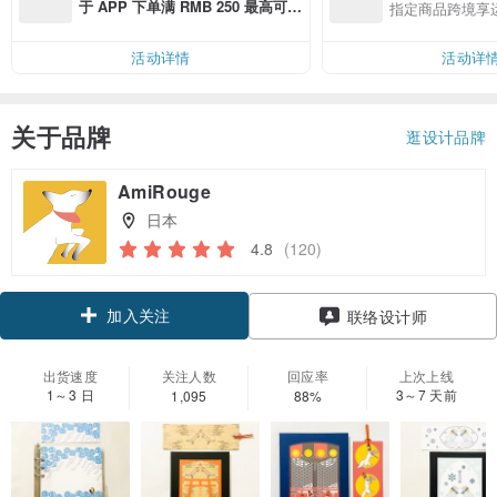
于 APP 下单满 RMB 250 最高可折
指定商品跨境享
邮费 RMB 40
活动详情
活动详
关于品牌
逛设计品牌
AmiRouge
日本
4.8
(120)
加入关注
联络设计师
出货速度
关注人数
回应率
上次上线
1～3 日
3～7 天前
1,095
88%