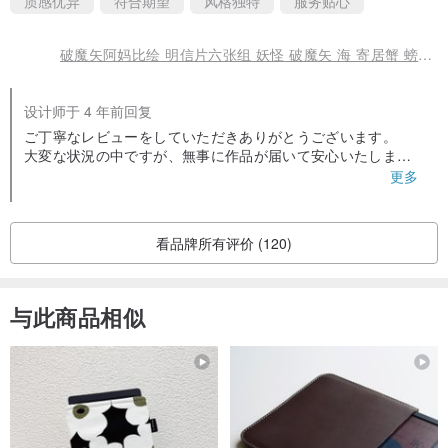
质感优异
符合期望
风格独特
服务贴心
・文豪兔 原稿纸
・文豪熊 原稿纸
破魔矢阿妈比绘 明信片六张组 妖怪 破魔矢 海 寄居蟹 螃蟹 海星 章鱼
・文豪雀 原稿纸
・文豪目白 原稿纸
设计师于 4 年前回复
・文豪鹤 原稿纸
ご丁寧なレビューをしていただきありがとうございます。
・文豪狸 原稿纸
大変な状況の中ですが、無事に作品が届いて安心いたしまし
た！
更多
この感染流行の状況が一刻も早く良くなるように願っていま
す。
またご縁がありましたらどうぞよろしくお願いいたします。
看品牌所有评价 (120)
与此商品相似