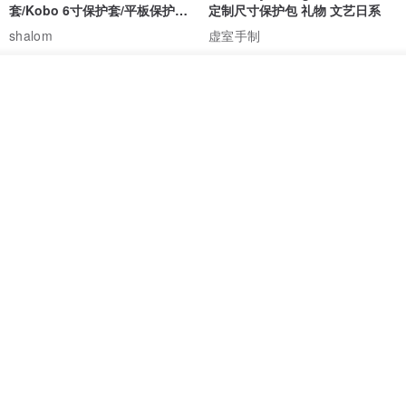
套/Kobo 6寸保护套/平板保护套/
定制尺寸保护包 礼物 文艺日系
阅读器套
shalom
虚室手制
RMB 100.40
RMB 20.00
我要排队
加入收藏
了解品牌
刺绣森林 轻便防水 kobo 电子书
电子书保护套/电子书平板
保护套 客制化礼物 平板电脑包
套/Kobo 6 寸保护套/平板保护套/
阅读器套
虚室手制
shalom
RMB 20.00
RMB 100.40