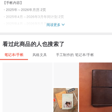
【手帐内容】
・2025年～2026年月历 2页
・2025年4月～2026年3月年间计划 2页
・2025年4月～2026年5月月间计划
阅读更多
・备忘录 10页
・健康纪录、赠礼纪录、年龄对照表、电话一览、密码列表等
看过此商品的人也搜索了
・共计48页
笔记本/手帐
风格文具
手工制作的 笔记本/手帐
手帐尺寸
B6
约128×181mm
封面插画尺寸
260×185mm
手帐本体：纸
插画封面：牛皮纸