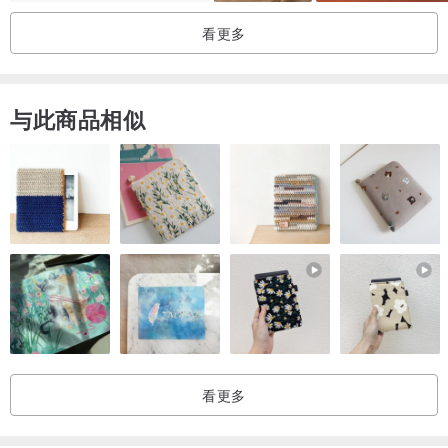
透明书套：聚氯乙烯
看更多
书签尺寸
约50×148mm
与此商品相似
※更换插画封面时，请温柔操作，勿过度用力。
※恕不接受因使用期间遗失、损坏等原因之退货，敬请见谅。
☆2025年各式风格的日程手帐现正贩售中。
・神主巳
・风神雷神猫又
・狐狸的童谣
・黑九尾的狐火
・狛狐与穗波
看更多
・狐狸嫁女
・御札狐