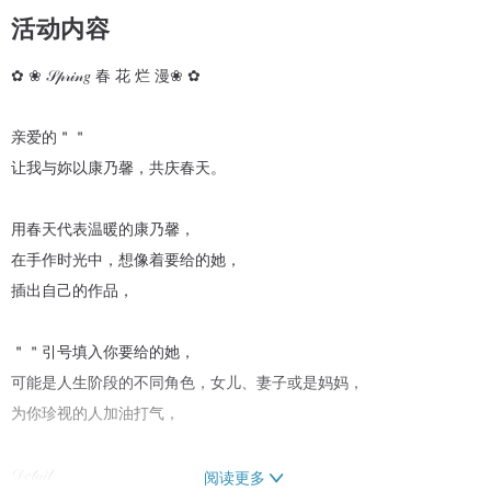
活动内容
✿ ❀ 𝒮𝓅𝓇𝒾𝓃𝑔 春 花 烂 漫❀ ✿
亲爱的＂＂
让我与妳以康乃馨，共庆春天。
用春天代表温暖的康乃馨，
在手作时光中，想像着要给的她，
插出自己的作品，
＂＂引号填入你要给的她，
可能是人生阶段的不同角色，女儿、妻子或是妈妈，
为你珍视的人加油打气，
𝒟𝑒𝓉𝒶𝒾𝓁⁣⁣
阅读更多