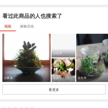
❀⁣
看过此商品的人也搜索了
使用竹编花篮当花器，⁣
将自由线条的干燥雪柳、永生蔷薇与康乃馨，⁣
植栽
体验活动
黄色、粉色、橘色，春天花园的美好，⁣
融入到花篮中，⁣
制作时，也让自己的心意一起放入，⁣
台北市
希望收到的人只要放在桌上，⁣
就会感受到季节的脉动。⁣
❀⁣
云林县
台北市
台北市
看更多
❁⁣