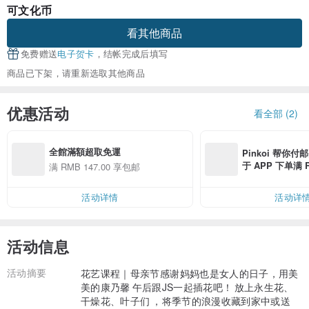
可文化币
看其他商品
免费赠送
电子贺卡
，结帐完成后填写
商品已下架，请重新选取其他商品
优惠活动
看全部 (2)
全館滿額超取免運
Pinkoi 帮你付
于 APP 下单满 
满 RMB 147.00 享包邮
邮费 RMB 40
活动详情
活动详
活动信息
活动摘要
花艺课程｜母亲节感谢妈妈也是女人的日子，用美
美的康乃馨⁣⁣⁣⁣⁣⁣⁣⁣午后跟JS一起插花吧！⁣⁣⁣⁣⁣⁣放上永生花、
干燥花、叶子们⁣⁣⁣⁣⁣⁣⁣⁣，将季节的浪漫收藏到家中或送