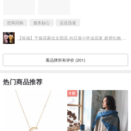
◎作品创意实作：现场有不同花材，可自由搭配，创作出自己的作
品。
◎满满的仪式感回忆：现场会帮学员拍实作照片与成品照片，放社区
想再回购
服务贴心
运送迅速
晒照。
【祝福】干燥花索拉太阳花 向日葵小毕业花束 谢师礼物 / 共5款
ღ有额外须包班需求，欢迎两周前私讯蕬板娘⁣⁣⁣⁣⁣⁣⁣⁣
4人（含4人）以上即可依照您的日期包班唷！
平假日时段皆是13:30-16:30
看品牌所有评价 (201)
❤️特别优惠：⁣⁣⁣⁣⁣⁣⁣⁣
热门商品推荐
ღ 早鸟~4/14前 享 9折 优惠⁣⁣⁣⁣⁣⁣⁣⁣
ღ 两人同行 享 9折 优惠⁣⁣⁣⁣⁣⁣⁣⁣
9 折
ღ 凡参与课程将累积LINE集点卡之后可折价⁣⁣⁣⁣⁣
【永生花/干燥花 都是真花唷！】
采用日本品牌的永生花制作而成，