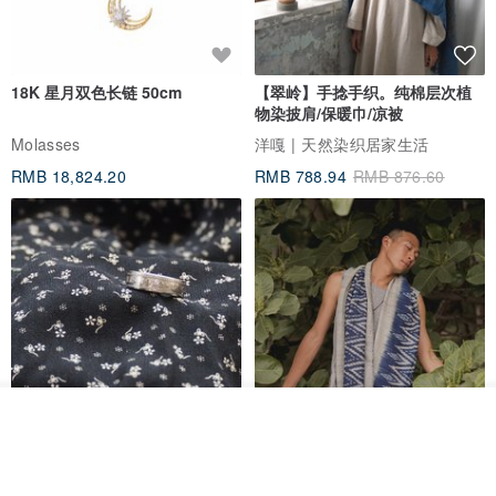
花观赏期依环境1-3年以上不等，之后会随着岁月慢慢褪色。
18K 星月双色长链 50cm
【翠岭】手捻手织。纯棉层次植
物染披肩/保暖巾/凉被
ღ【春季】康乃馨全系列 手作时光：1人就可报名疗愈时光ღ
Molasses
洋嘎 | 天然染织居家生活
典雅母亲节相框花 挂饰
RMB 18,824.20
RMB 788.94
RMB 876.60
www.pinkoi.com/product/d4jecvgQ
优雅母亲节花篮 桌花
www.pinkoi.com/product/t4DUcMfZ
｜课程师资介绍｜
✨花艺师 蕬板娘 Jie 婕昀
✱ 冉冉婚纱摄影工作室 配合花艺师
✱ 昔兹影像摄影工作室 配合花艺师
看其他商品
✱ 光宝科技股份有限公司 配合厂商
加入收藏
了解品牌
香港银色伍毫硬币戒指
【水岸】手织纯棉蓝染/伊卡织饰
✱ 台中 审计新村 文创市集展售
巾/空调保暖披肩
✱ 日本花艺师ORNE证照 进修中