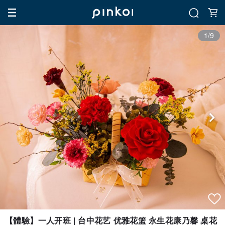
1/9
【體驗】一人开班 | 台中花艺 优雅花篮 永生花康乃馨 桌花