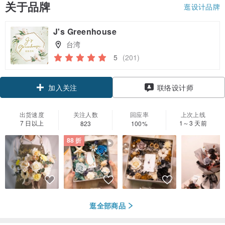
关于品牌
逛设计品牌
J's Greenhouse
台湾
5
(201)
领优惠券
联络设计师
加入关注
出货速度
关注人数
回应率
上次上线
7 日以上
1～3 天前
823
100%
88 折
逛全部商品