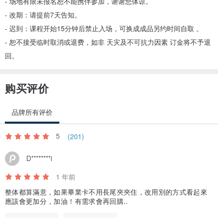
- 场地有限未报名恕不能携伴参加，谢谢您体谅。
｜课程信息｜小班制 5人， 1人即可！不用等满员开班
- 改期：请提前7天告知。
- 迟到：课程开始15分钟后禁止入场，可换成成品另约时间自取 。
尺寸：高约27 x 宽约39 x 深21 cm
- 恕不接受临时取消或退费，如非 天灾及不可抗力因素 订金将不予退
时数：2.5小时-3小时
回。
（依照个人进度不同，建议别赶时间唷！）
购买评价
◎贴心提醒：提袋尺寸：宽30 x 长30 x 高40 cm
（请注意是否能带走 ！也可以让老师帮你依距离专车外送到府）
品牌所有评价
您会学到/得到什么呢？
5
(201)
D********i
1 年前
◎结构设计介绍：花篮花结构详细介绍 与 剖析。
整体都算滿意，如果畢業卡不用長尾夾夾住，改用別的方式看起來
◎花材与工具介绍及应用：将花艺师常用的工具一一介绍，并告知常
應該會更加分，加油！有需求會再回購..
用用法。