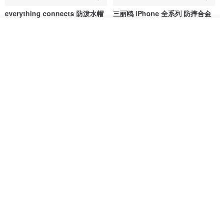
放入购物车
everything connects 防泼水帽
三丽鸥 iPhone 全系列 防摔合金
加入收藏
了解品牌
框隐形立架手机壳 - 人鱼汉顿
no reason
apbs 雅品仕 | 水晶彩钻手机壳
RMB 232.70
RMB 270.32
RMB 337.90
HERE AND THERE. 犀牛盾
la essence 台湾精品 LE-
clear 透明手机壳
9805XLSP 6-7 寸大手机包 防震
耐磨可水洗
no reason
la essence