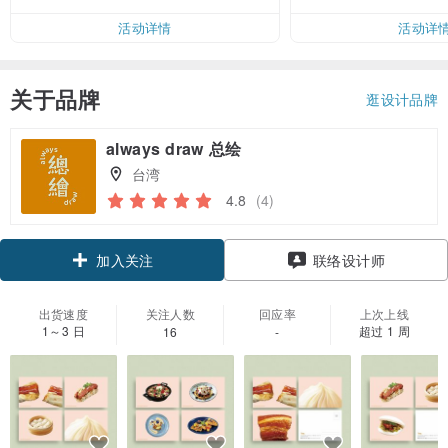
活动详情
活动详
关于品牌
逛设计品牌
always draw 总绘
台湾
4.8
(4)
加入关注
联络设计师
出货速度
关注人数
回应率
上次上线
1～3 日
超过 1 周
16
-