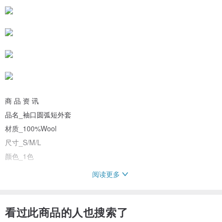
商 品 资 讯
品名_袖口圆弧短外套
材质_100%Wool
尺寸_S/M/L
颜色_1色
阅读更多
▫模特儿163cm/45kg，穿着尺寸为M号，着装感舒适
看过此商品的人也搜索了
商 品 简 介