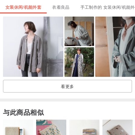
▫皮革拼接质感毛料，袖口巧思造型设计
女装休闲/机能外套
衣着良品
手工制作的 女装休闲/机能
▫版型修身，拉长比例
注 意 事 项
▫每台电脑皆有些许色差，商品颜色以实物为准
保 养 须 知
▫建议干洗或手洗，自然晾干
▫请勿长久浸泡、机器脱水或烘干
看更多
与此商品相似