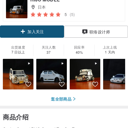
日本
5
(5)
加入关注
联络设计师
出货速度
关注人数
回应率
上次上线
7 日以上
1 天内
37
40%
逛全部商品
商品介绍