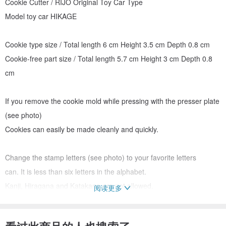
Cookie Cutter / RIJO Original Toy Car Type
Model toy car HIKAGE
Cookie type size / Total length 6 cm Height 3.5 cm Depth 0.8 cm
Cookie-free part size / Total length 5.7 cm Height 3 cm Depth 0.8
cm
If you remove the cookie mold while pressing with the presser plate
(see photo)
Cookies can easily be made cleanly and quickly.
Change the stamp letters (see photo) to your favorite letters
can. It is less than six letters in the alphabet.
Kanji, Hiragana and Katakana are not allowed.
阅读更多
Production method / 3D CAD design, 3D print modeling.