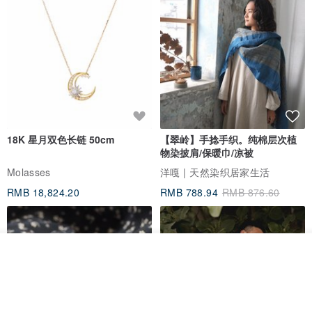
18K 星月双色长链 50cm
【翠岭】手捻手织。纯棉层次植
物染披肩/保暖巾/凉被
Molasses
洋嘎 | 天然染织居家生活
RMB 18,824.20
RMB 788.94
RMB 876.60
看其他商品
了解品牌