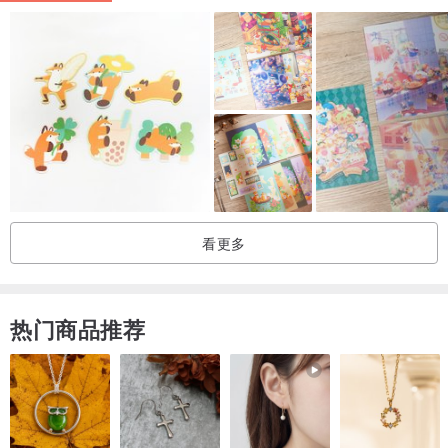
母亲卡：
www.pinkoi.com/store/dddesign?tag=%...
父亲卡：
www.pinkoi.com/store/dddesign?tag=%...
动物卡：
www.pinkoi.com/store/dddesign?tag=%...
人物卡：
www.pinkoi.com/store/dddesign?tag=%...
贴钻卡：
www.pinkoi.com/store/dddesign?tag=%...
毕业卡：
www.pinkoi.com/store/dddesign?tag=%...
教师卡：
www.pinkoi.com/store/dddesign?tag=%...
夜光卡：
www.pinkoi.com/store/dddesign?tag=%...
看更多
摇摇卡：
www.pinkoi.com/store/dddesign?tag=%...
婚礼贺卡：
www.pinkoi.com/store/dddesign?tag=%...
钥匙圈：
www.pinkoi.com/store/dddesign?tag=%...
热门商品推荐
明信片：
www.pinkoi.com/store/dddesign?tag=%...