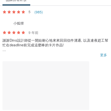
5
(985)
小狐狸
9 年前
謝謝Dino設計師從一開始耐心地來來回回信件溝通, 以及連夜趕工幫
忙在deadline前完成這麼棒的卡片作品!
手工 + 客製化的卡片, 除了獨特這兩個字, 實在想不出用什麼詞來形
更多
容了! 收到成品實在太滿意太開心了!