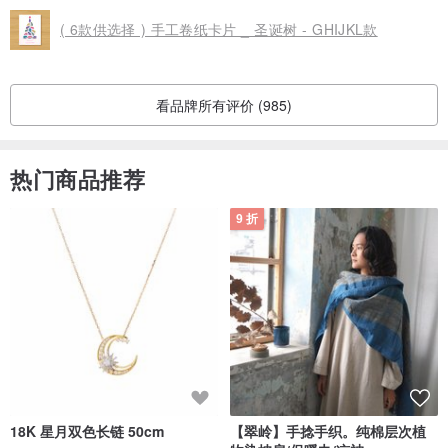
( 6款供选择 ) 手工卷纸卡片 _ 圣诞树 - GHIJKL款
看品牌所有评价 (985)
热门商品推荐
9 折
18K 星月双色长链 50cm
【翠岭】手捻手织。纯棉层次植