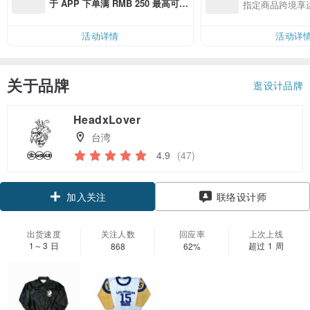
于 APP 下单满 RMB 250 最高可折
指定商品跨境享
邮费 RMB 40
活动详情
活动详
关于品牌
逛设计品牌
HeadxLover
台湾
4.9
(47)
加入关注
联络设计师
出货速度
关注人数
回应率
上次上线
1～3 日
超过 1 周
868
62%