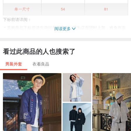
单一尺寸
54
81
下标前请详阅：
＊直购商品下标前请先询问有无库存，因为店面同时上架，难免有临
阅读更多
时未下架的情况，敬请见谅！
看过此商品的人也搜索了
＊本店贩售古着商品，乃具年代历史使用痕迹之商品货物，下标前若
有任何疑问欢迎私信了解，确认后无法因非瑕疵因素而退换货
男装外套
衣着良品
＊商品因电脑或是手机会有些微的色差问题，因色差问题，经双方同
意后仅能以“换货”方式，若对商品较为要求完美，请勿下标喔。
实体店面：台北市大安区赤峰街77巷6号
营业时间：15:00-21:00