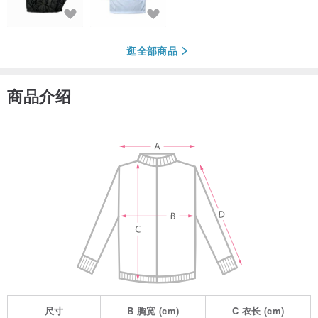
逛全部商品
商品介绍
尺寸
B
胸宽
(cm)
C
衣长
(cm)