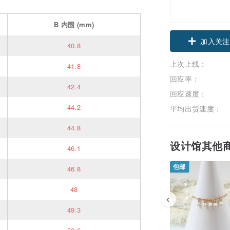
B
内围
(mm)
加入关注
40.8
上次上线：
41.8
回应率：
42.4
回应速度：
44.2
平均出货速度：
44.8
设计馆其他
46.1
包邮
46.8
48
49.3