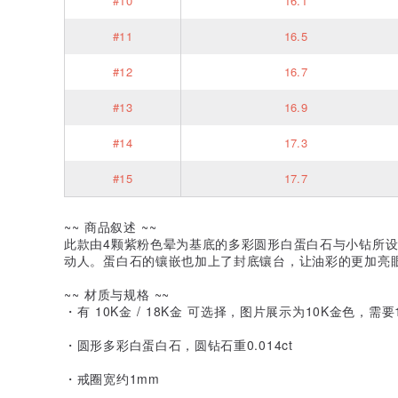
#10
16.1
#11
16.5
#12
16.7
#13
16.9
#14
17.3
#15
17.7
~~ 商品叙述 ~~
此款由4颗紫粉色晕为基底的多彩圆形白蛋白石与小钻所
动人。蛋白石的镶嵌也加上了封底镶台，让油彩的更加亮
~~ 材质与规格 ~~
・有 10K金 / 18K金 可选择，图片展示为10K金色，需
・圆形多彩白蛋白石，圆钻石重0.014ct
・戒圈宽约1mm