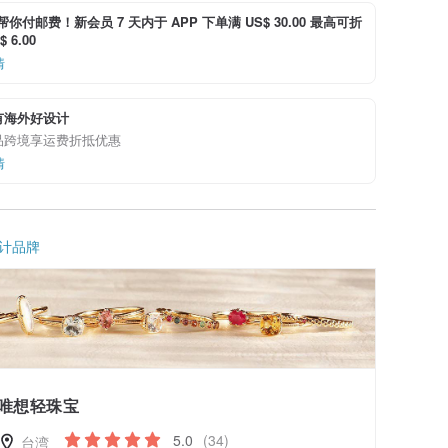
i 帮你付邮费！新会员 7 天内于 APP 下单满 US$ 30.00 最高可折
 6.00
情
有海外好设计
品跨境享运费折抵优惠
情
计品牌
唯想轻珠宝
5.0
(34)
台湾