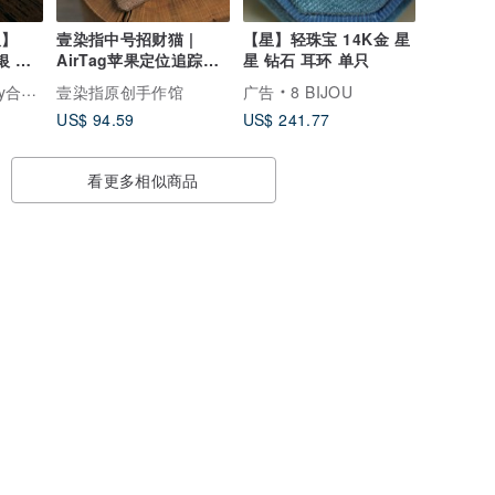
久】
壹染指中号招财猫 |
【星】轻珠宝 14K金 星
5银 钻
AirTag苹果定位追踪器
星 钻石 耳环 单只
保护套 | 感应门禁套
一轻珠宝
壹染指原创手作馆
广告
8 BIJOU
US$ 94.59
US$ 241.77
看更多相似商品