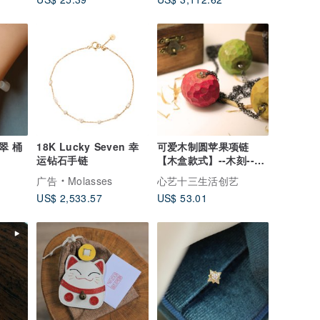
翠 桶
18K Lucky Seven 幸
可爱木制圆苹果项链
运钻石手链
【木盒款式】--木刻--纯
手工--手作(可挑色)
广告
Molasses
心艺十三生活创艺
US$ 2,533.57
US$ 53.01