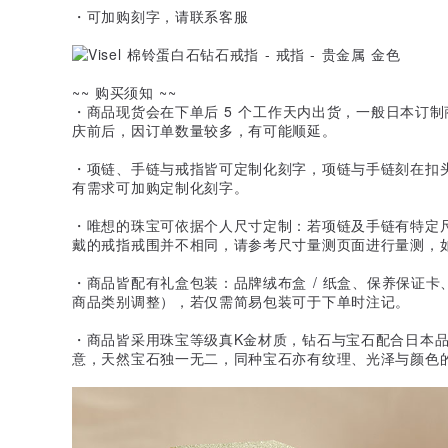
・可加购刻字，请联系客服
~~ 购买须知 ~~
・商品现货会在下单后 5 个工作天内出货，一般日本订制
庆前后，因订单数量较多，有可能顺延。
・项链、手链与戒指皆可定制化刻字，项链与手链刻在扣
有需求可加购定制化刻字。
・唯想的珠宝可依据个人尺寸定制：若项链及手链有特定
戴的戒指戒围并不相同，请参考尺寸量测页面进行量测，
・商品皆配有礼盒包装：品牌绒布盒 / 纸盒、保养保证
商品类别调整），若仅需简易包装可于下单时注记。
・商品皆采用珠宝等级真K金材质，钻石与宝石配合日本
意，天然宝石独一无二，同种宝石亦有纹理、光泽与颜色