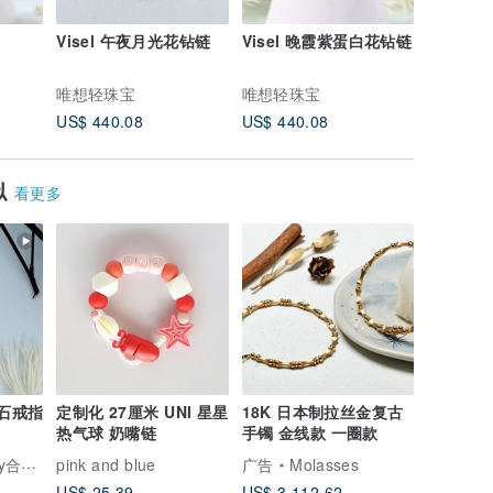
Visel 午夜月光花钻链
Visel 晚霞紫蛋白花钻链
Visel
唯想轻珠宝
唯想轻珠宝
唯想轻珠
US$ 440.08
US$ 440.08
US$ 239
似
看更多
钻石戒指
定制化 27厘米 UNI 星星
18K 日本制拉丝金复古
热气球 奶嘴链
手镯 金线款 一圈款
一轻珠宝
pink and blue
广告
Molasses
US$ 25.39
US$ 3,112.62