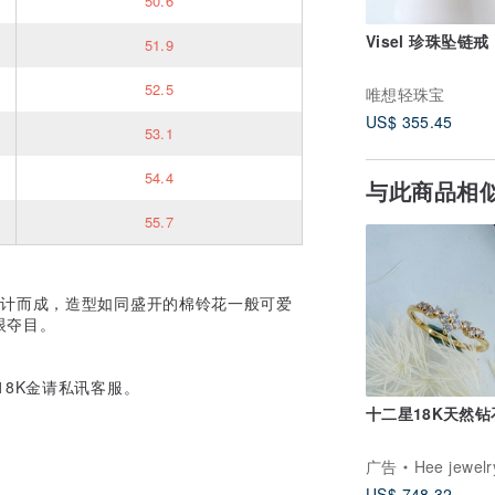
50.6
Visel 珍珠坠链戒
51.9
52.5
唯想轻珠宝
US$ 355.45
53.1
54.4
与此商品相
55.7
设计而成，造型如同盛开的棉铃花一般可爱
眼夺目。
要18K金请私讯客服。
十二星18K天然
广告
Hee jewelry合
US$ 748.32