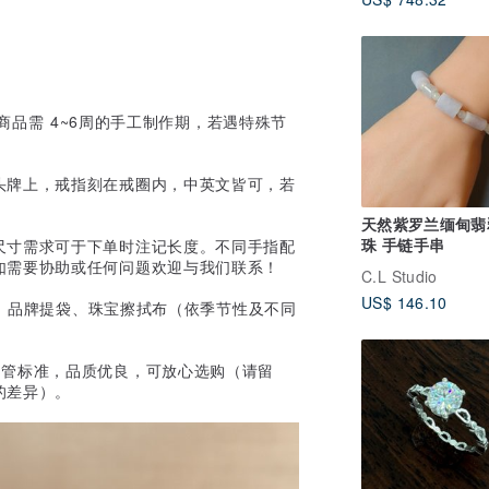
商品需 4~6周的手工制作期，若遇特殊节
头牌上，戒指刻在戒圈内，中英文皆可，若
天然紫罗兰缅甸翡
珠 手链手串
尺寸需求可于下单时注记长度。不同手指配
如需要协助或任何问题欢迎与我们联系！
C.L Studio
US$ 146.10
卡、品牌提袋、珠宝擦拭布（依季节性及不同
品管标准，品质优良，可放心选购（请留
的差异）。