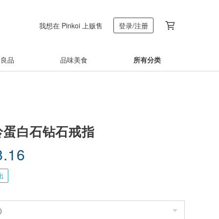
我想在 Pinkoi 上贩售
登录/注册
着良品
品味美食
所有分类
 棉铃蛋白石钻石戒指
8.16
出