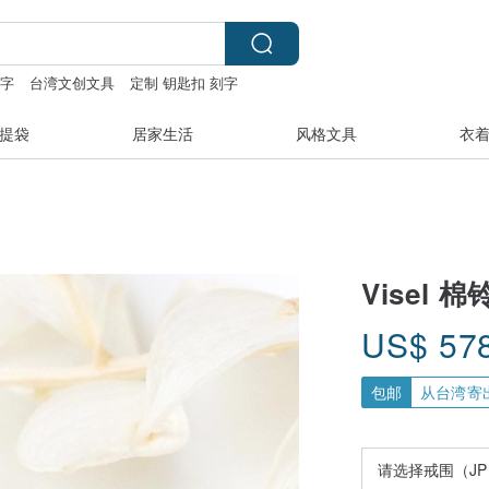
刻字
台湾文创文具
定制 钥匙扣 刻字
提袋
居家生活
风格文具
衣
Visel
US$
57
包邮
从台湾寄