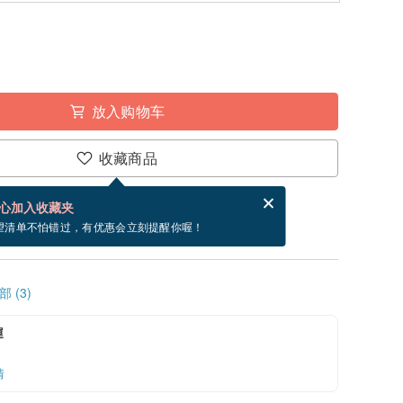
放入购物车
收藏商品
分享，免费帮你寄送电子贺卡。
电子贺卡是什么？
心加入收藏夹
寄出商品为 5 个工作天。（不包含假日）
望清单不怕错过，有优惠会立刻提醒你喔！
 (3)
運
情