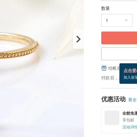
数量
结帐后填写并
点击爱
付款后，从备货到
加入欲
优惠活动
看全部
全館免
享包邮
活动详