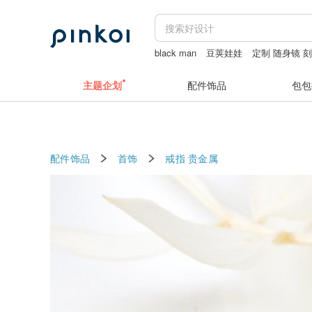
black man
豆荚娃娃
定制 随身镜 
iphone 17promax case
三星
男士包
主题企划
配件饰品
包包
配件饰品
首饰
戒指
贵金属