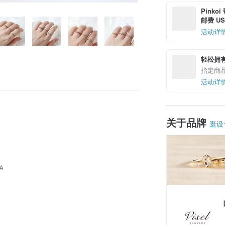
Pinko
邮费 US$
活动详
轻松拥
指定商
活动详
关于品牌
逛设