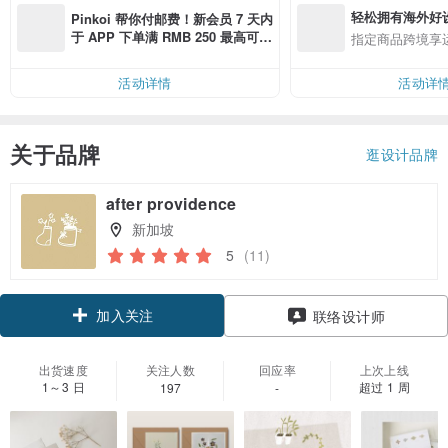
轻松拥有海外好
Pinkoi 帮你付邮费！新会员 7 天内
于 APP 下单满 RMB 250 最高可折
指定商品跨境享
邮费 RMB 40
活动详情
活动详
关于品牌
逛设计品牌
after providence
新加坡
5
(11)
加入关注
联络设计师
出货速度
关注人数
回应率
上次上线
1～3 日
超过 1 周
197
-