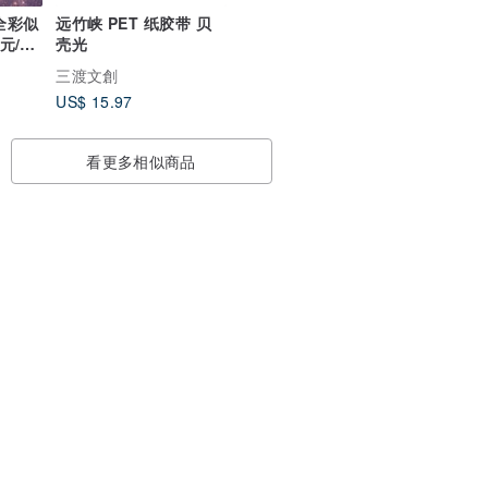
全彩似
远竹峡 PET 纸胶带 贝
壳光
元/共
三渡文創
US$ 15.97
看更多相似商品