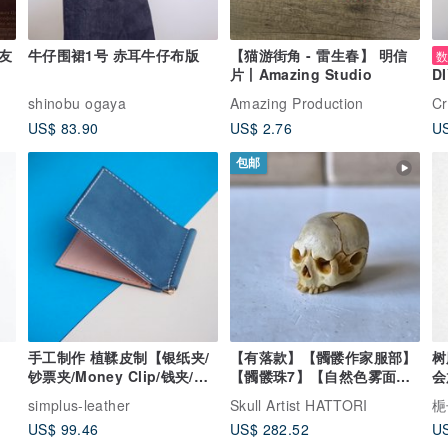
挚友
牛仔围裙1号 赤耳牛仔布版
【猫游街角 - 雷生春】 明信
片丨Amazing Studio
DI
Pa
shinobu ogaya
Amazing Production
Cr
d
US$ 83.90
US$ 2.76
US
包邮
手工制作 植鞣皮制【银纸夹/
【有落款】【髑髅作家服部】
树
钞票夹/Money Clip/钱夹/钱
【髑髅珠7】【自然色雾面处
会
包
理】髑髅、骷髅、骸骨、
e
simplus-leather
Skull Artist HATTORI
梔
Skull、根付 netsuke 等
US$ 99.46
US$ 282.52
US