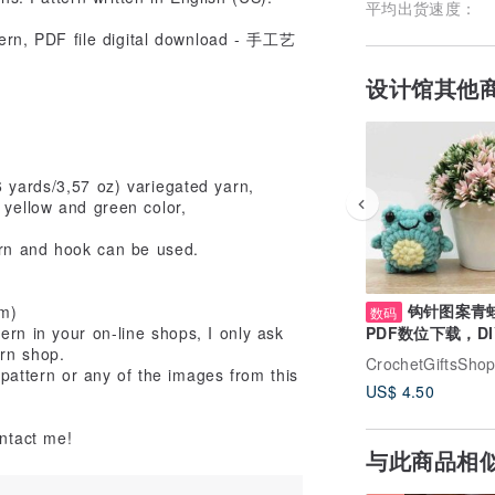
平均出货速度：
设计馆其他
 yards/3,57 oz) variegated yarn,
 yellow and green color,
arn and hook can be used.
钩针图案青
cm)
数码
PDF数位下载，DI
rn in your on-line shops, I only ask
Amigurumi图案
ern shop.
CrochetGiftsSho
s pattern or any of the images from this
US$ 4.50
ontact me!
与此商品相