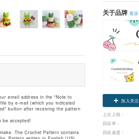
关于品牌
逛设
your email address in the "Note to
加入关注
file by e-mail (which you indicated
ed" button after receiving the pattern
上次上线：
an be accepted!
回应率：
 make. The Crochet Pattern contains
回应速度：
s. Pattern written in English (US).