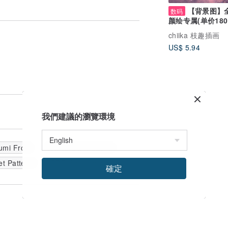
【背景图】
数码
颜绘专属(单价180
16款可选择)
chiika 枝趣插画
US$ 5.94
我們建議的瀏覽環境
umi Frog
Amigurumi Pattern
t Pattern
PDF digital download
確定