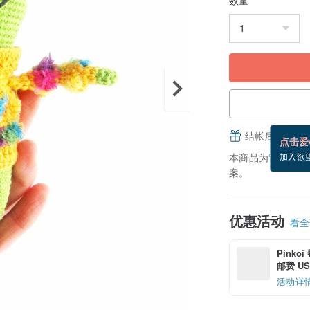
结帐后填写并
点击爱
本商品为“接单订
加入欲
案。
优惠活动
看全部
Pinko
邮费 US$
活动详