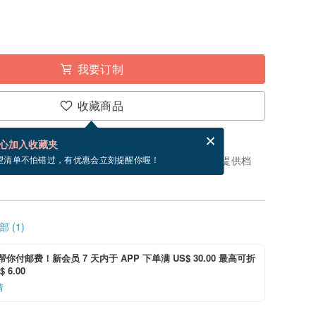
我要订制
收藏商品
分享，免费帮你寄送电子贺卡。
电子贺卡是什么？
心加入收藏夹
制”。付款后需制作 1 个工作天（不包含假日）才会提供档
望清单不怕错过，有优惠会立刻提醒你喔！
 (1)
i 帮你付邮费！新会员 7 天内于 APP 下单满 US$ 30.00 最高可折
 6.00
情