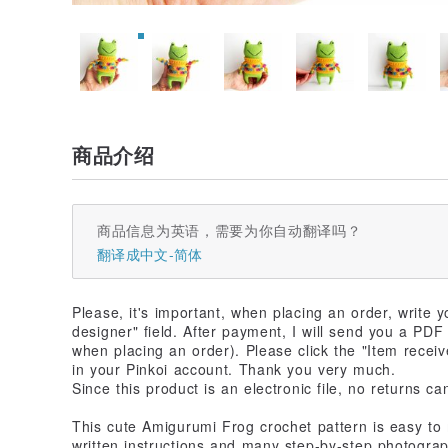
商品介绍
商品信息为英语，需要为你自动翻译吗？
翻译成中文-简体
Please, it's important, when placing an order, write 
designer" field. After payment, I will send you a PDF 
when placing an order). Please click the "Item receiv
in your Pinkoi account. Thank you very much.
Since this product is an electronic file, no returns c
This cute Amigurumi Frog crochet pattern is easy to
written instructions and many step-by-step photograph