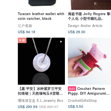
Tuscan leather wallet with
海盗书签 Jolly Rogers 
coin catcher, black
个人化 小型书籍礼品。
江户美袋
Design Atelier Article
US$ 94.18
US$ 29.00
6 折
【愿·平安】冰种紫罗兰平安
Crochet Pattern
数码
扣项链 | 天然缅甸玉A货翡翠
Piggy. DIY Amigurumi
| 送礼
Crochet Pattern, PDF fil
璎珞珠宝盒 E.L.Jewelry Box
CrochetGiftsShop
digital download
US$ 5.50
US$ 293.99
US$ 489.97