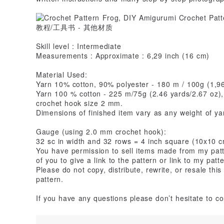
Skill level : Intermediate
Measurements : Approximate : 6,29 inch (16 cm)
Material Used:
Yarn 10% cotton, 90% polyester - 180 m / 100g (1,96
Yarn 100 % cotton - 225 m/75g (2.46 yards/2.67 oz),
crochet hook size 2 mm.
Dimensions of finished item vary as any weight of y
Gauge (using 2.0 mm crochet hook):
32 sc in width and 32 rows = 4 inch square (10x10 
You have permission to sell items made from my patte
of you to give a link to the pattern or link to my patt
Please do not copy, distribute, rewrite, or resale thi
pattern.
If you have any questions please don’t hesitate to c