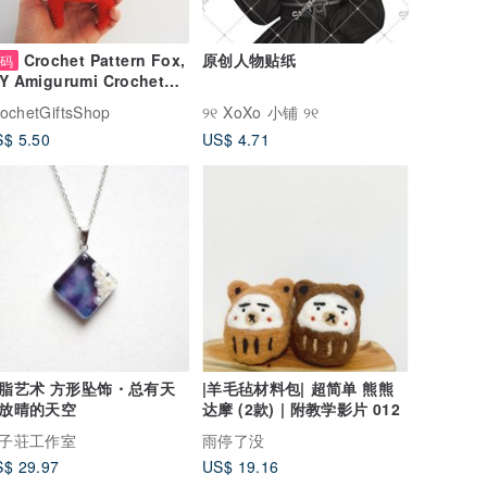
Crochet Pattern Fox,
原创人物贴纸
数码
Y Amigurumi Crochet
ttern, PDF file digital
ochetGiftsShop
୨୧ XoXo 小铺 ୨୧
ownload
$ 5.50
US$ 4.71
脂艺术 方形坠饰・总有天
|羊毛毡材料包| 超简单 熊熊
放晴的天空
达摩 (2款) | 附教学影片 012
子荘工作室
雨停了没
$ 29.97
US$ 19.16