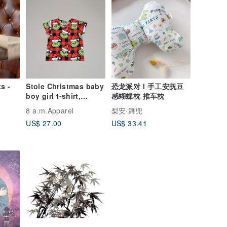
s -
Stole Christmas baby
恐龙派对 l 手工安抚豆
boy girl t-shirt,
感蝴蝶枕 推车枕
Holiday baby
8 a.m.Apparel
梨安·舞兜
clothes, Christmas
US$ 27.00
US$ 33.41
baby gift