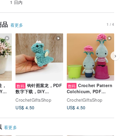
1 日内
商品
1 / 4
看更多
蛙，
钩针图案龙，PDF
Crochet Pattern
Set
数码
数码
数码
Y
数字下载，DIY
Colchicum, PDF
Crochet 
Amigurumi图案
Digital Download, DIY
Christm
p
CrochetGiftsShop
CrochetGiftsShop
CrochetG
Amigurumi Flower
Ornamen
US$ 4.50
US$ 4.50
US$ 12.
pattern
Instant
似
看更多