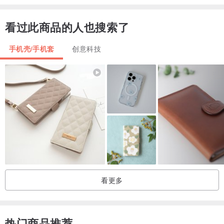
【兼容型号】
看过此商品的人也搜索了
iPhone6/6s
iPhone7/8/SE
手机壳/手机套
创意科技
iPhone6plus/6splus/7plus/8plus
iPhoneX/Xs
iPhoneXR
iPhoneXs Max
iPhone 11
iPhone 11 Pro
iPhone11 ProMax
iPhone12mini
iPhone12
看更多
iPhone 12 Pro
iPhone12ProMax
iPhone13mini
热门商品推荐