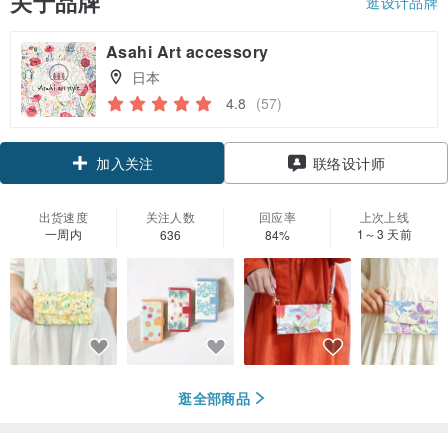
关于品牌
逛设计品牌
Asahi Art accessory
日本
4.8
(57)
领优惠券
联络设计师
加入关注
出货速度
关注人数
回应率
上次上线
一周内
1～3 天前
636
84%
逛全部商品