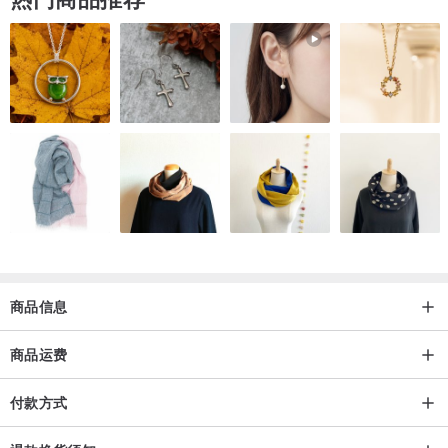
iPhone13
iPhone 13 Pro
iPhone13ProMax
iPhone14
iPhone 14 Pro
iPhone 14 Pro Max
iPhone14Plus
iPhone15
iPhone15pro
iPhone15proMAX
iPhone15Plus
商品信息
iPhone16
iPhone16pro
商品运费
iPhone16proMAX
iPhone16Plus
付款方式