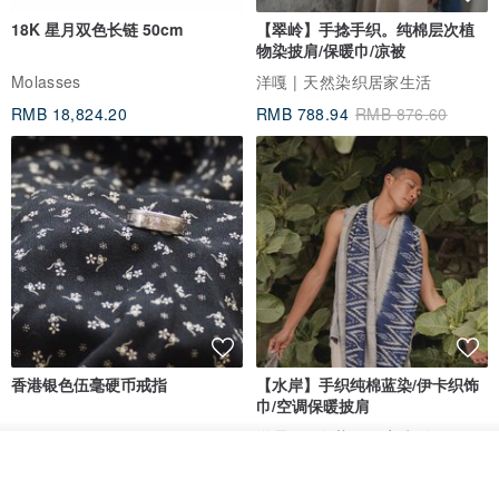
18K 星月双色长链 50cm
【翠岭】手捻手织。纯棉层次植
物染披肩/保暖巾/凉被
Molasses
洋嘎 | 天然染织居家生活
RMB 18,824.20
RMB 788.94
RMB 876.60
香港银色伍毫硬币戒指
【水岸】手织纯棉蓝染/伊卡织饰
巾/空调保暖披肩
Riley the jewellery
洋嘎 | 天然染织居家生活
我要订制
RMB 396.50
RMB 729.70
加入收藏
了解品牌