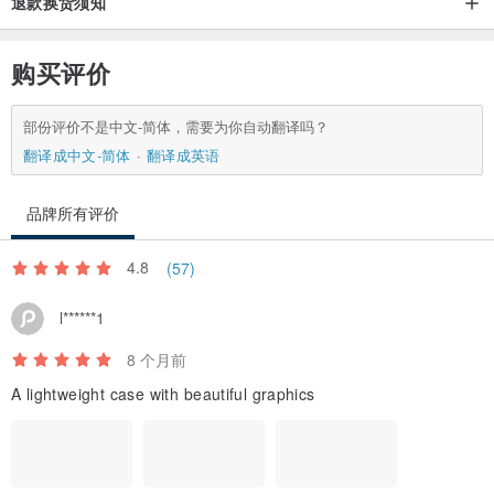
-------------
退款换货须知
*请在评论部分写下您的模型名称，以避免任何错误。
*由于商品将在收到订单后生产，因此可能需要一些时间才能发货。
购买评价
如果您很着急，请小心。
-------------
部份评价不是中文-简体，需要为你自动翻译吗？
翻译成中文-简体
翻译成英语
具有精细纹理和鞣制皮革外观的皮套。
品牌所有评价
附有可放置 IC 卡的侧袋
4.8
(57)
PU皮革（人造皮革）
UV喷墨打印
l******1
紧固件为内置磁铁类型
8 个月前
A lightweight case with beautiful graphics
非常适合当礼物🎁
------------
礼品包装(+300)
jp.pinkoi.com/product/VDR7WHZd/?ope...