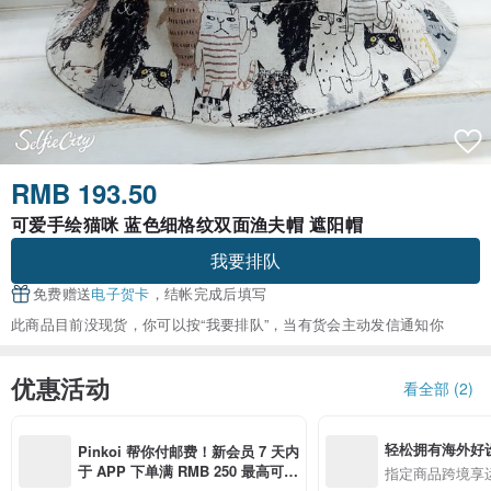
RMB 193.50
可爱手绘猫咪 蓝色细格纹双面渔夫帽 遮阳帽
我要排队
免费赠送
电子贺卡
，结帐完成后填写
此商品目前没现货，你可以按“我要排队”，当有货会主动发信通知你
优惠活动
看全部 (2)
轻松拥有海外好
Pinkoi 帮你付邮费！新会员 7 天内
于 APP 下单满 RMB 250 最高可折
指定商品跨境享
邮费 RMB 40