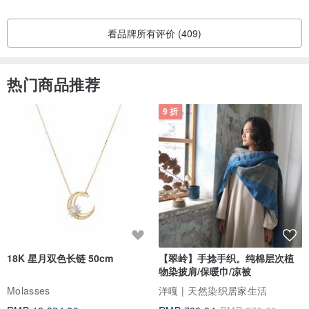
关税金额会在商品入关时，由当地海关计算金额，并以海关计算金额
为准，
看品牌所有评价 (409)
因此无法事先提供预估金额，再请知悉。
更进一步的细节规定，建议可以与收件地区海关询问，以便得到更完
热门商品推荐
整的详细回复。
pinkoi.zendesk.com/hc/zh-tw/article...
9 折
・此商品为日本邮政ePacket方式寄送。
ePacket海外运送时间通常为 7-14 天（取决于国家/地区）
目前由于疫情的关系会有延误的状况、敬请见谅！
如果您赶时间的话、请与我们联系
可以叧加运费、我们会以DHL寄送、运送时间通常为 3-5天。
18K 星月双色长链 50cm
【翠岭】手捻手织。纯棉层次植
・关于退货：
物染披肩/保暖巾/凉被
如果您在收到商品后 7 天内联系我们，我们将接受退货。
Molasses
洋嘎 | 天然染织居家生活
（定做与预约的商品不能退货！）