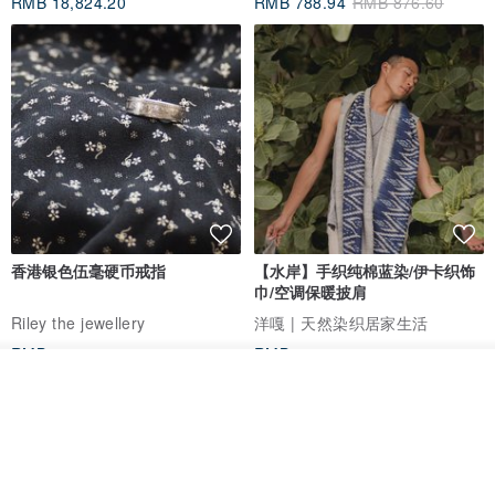
RMB 18,824.20
RMB 788.94
RMB 876.60
退回的物品必须保持与您收到时相同的状态，原包装和标签。
1. 如果商品有瑕疵，我们将全额退款，包括往返运费。
2.如果商品颜色或尺寸不符合客户的期望，并非瑕疵商品，
退款我们只会退款商品金额，手续费跟往返运费由客人负担。
3. 我们将在物品返回后进行退款。
香港银色伍毫硬币戒指
【水岸】手织纯棉蓝染/伊卡织饰
巾/空调保暖披肩
Riley the jewellery
洋嘎 | 天然染织居家生活
RMB 396.50
RMB 729.70
看其他商品
包邮
9 折
了解品牌