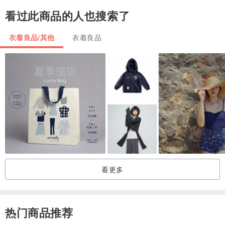
看过此商品的人也搜索了
【腰封】尺寸：长约400cm，宽约11cm，材质：100%聚酯纤维
衣着良品/其他
衣着良品
【腰封的穿法】
请参考我们的youtube影片
看更多
热门商品推荐