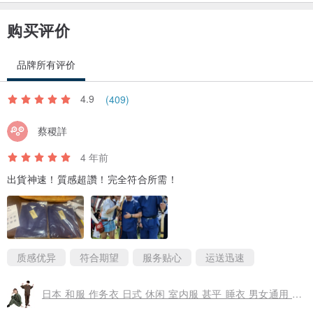
・ 由于显示器设置，颜色可能与实际产品可能有略有不同的情况，请
购买评价
见谅。
品牌所有评价
・本网站上的产品同时在多个商店出售。
因此，当您从该站下订单时，该订单的商品可能在其他商店销售一
4.9
(409)
空，没有货。
在这种情况下，请更改颜色或款式。
蔡稷詳
建议您在订购前与我们联系以确认库存。
4 年前
对于库存管理，我们尝试尽可能时时地进行更新，但请见谅也有短缺
出貨神速！質感超讚！完全符合所需！
的情况。
・进口关税、税款和费用不包含在商品价格或运费中。
商品从海外发货，经过海关时有一定机率海关会依规定对货物进行抽
质感优异
符合期望
服务贴心
运送迅速
检或收取税金，
届时物流业者或海关会向收件人发出缴税通知，相关税金与费用由收
日本 和服 作务衣 日式 休闲 室内服 甚平 睡衣 男女通用 成套组
件方负担。