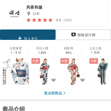
风香和服
日本
4.9
(409)
领优惠券
联络设计师
加入关注
出货速度
关注人数
回应率
上次上线
1～3 日
1 天内
1,835
99%
8 折
8 折
8 折
逛全部商品
商品介绍