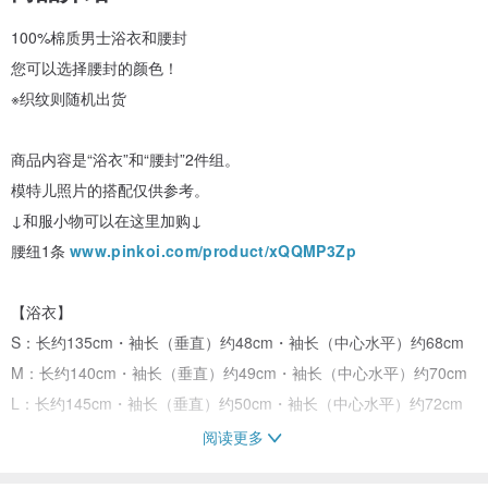
100%棉质男士浴衣和腰封
您可以选择腰封的颜色！
※织纹则随机出货
商品内容是“浴衣”和“腰封”2件组。
模特儿照片的搭配仅供参考。
↓和服小物可以在这里加购↓
腰纽1条
www.pinkoi.com/product/xQQMP3Zp
【浴衣】
S：长约135cm・袖长（垂直）约48cm・袖长（中心水平）约68cm
M：长约140cm・袖长（垂直）约49cm・袖长（中心水平）约70cm
L：长约145cm・袖长（垂直）约50cm・袖长（中心水平）约72cm
阅读更多
材质：100% 棉