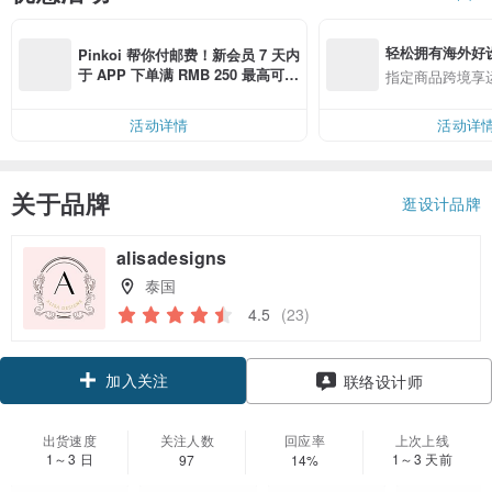
轻松拥有海外好
Pinkoi 帮你付邮费！新会员 7 天内
于 APP 下单满 RMB 250 最高可折
指定商品跨境享
邮费 RMB 40
活动详情
活动详
关于品牌
逛设计品牌
alisadesigns
泰国
4.5
(23)
加入关注
联络设计师
出货速度
关注人数
回应率
上次上线
1～3 日
1～3 天前
97
14%