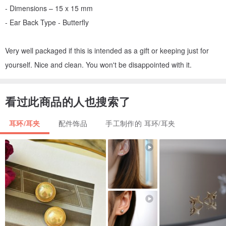
- Dimensions – 15 x 15 mm
- Ear Back Type - Butterfly
Very well packaged if this is intended as a gift or keeping just for
yourself. Nice and clean. You won't be disappointed with it.
看过此商品的人也搜索了
耳环/耳夹
配件饰品
手工制作的 耳环/耳夹