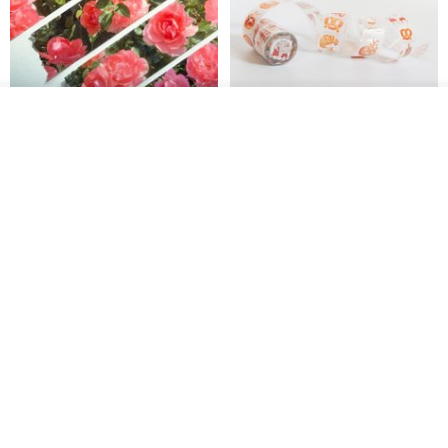
放入购物车
加入收藏
了解品牌
Jardin de France 屏蔽胶带
面包屋日记 Bake Diary | PET胶
带
minuut
Hello Studio 你好工作室
RMB 39.30
RMB 78.40