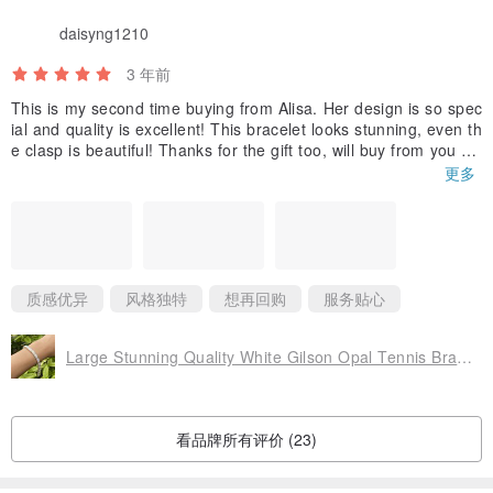
daisyng1210
3 年前
This is my second time buying from Alisa. Her design is so spec
ial and quality is excellent! This bracelet looks stunning, even th
e clasp is beautiful! Thanks for the gift too, will buy from you ag
ain!
更多
质感优异
风格独特
想再回购
服务贴心
Large Stunning Quality White Gilson Opal Tennis Bracelet 925 Sterling Silver
看品牌所有评价 (23)