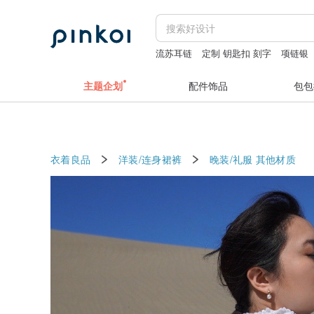
流苏耳链
定制 钥匙扣 刻字
项链银
蛇
男士包
主题企划
配件饰品
包包
衣着良品
洋装/连身裙裤
晚装/礼服
其他材质