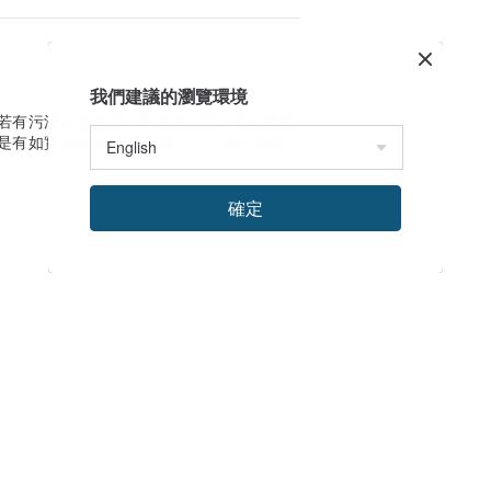
我們建議的瀏覽環境
色若有污漬或是破損，會令我在意，所以購買
是有如實告知 我會再考慮一下（背面兩處
確定