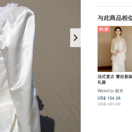
与此商品相
85 折
法式复古 蕾丝新
礼服
WakeUp 醒來
US$ 154.28
US$ 181.50