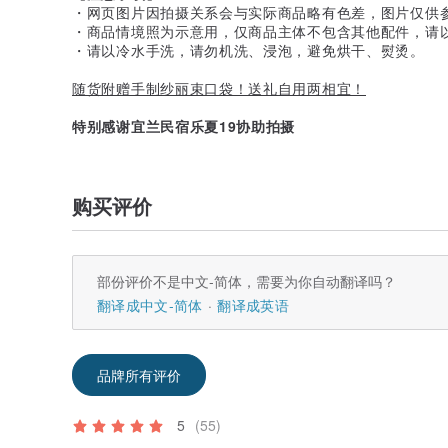
・网页图片因拍摄关系会与实际商品略有色差，图片仅供
・商品情境照为示意用，仅商品主体不包含其他配件，请
・请以冷水手洗，请勿机洗、浸泡，避免烘干、熨烫。
随货附赠手制纱丽束口袋！送礼自用两相宜！
特别感谢宜兰民宿乐夏19协助拍摄
购买评价
部份评价不是中文-简体，需要为你自动翻译吗？
翻译成中文-简体
翻译成英语
品牌所有评价
5
(55)