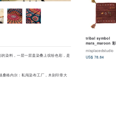
tribal symbol
mats_maroon 
古系打印度手工小
misplacedstudio
彩的染料，一层一层盖染叠上缤纷色彩，是
US$ 78.84
近郊小镇桑格内尔：私闯染布工厂，木刻印章大