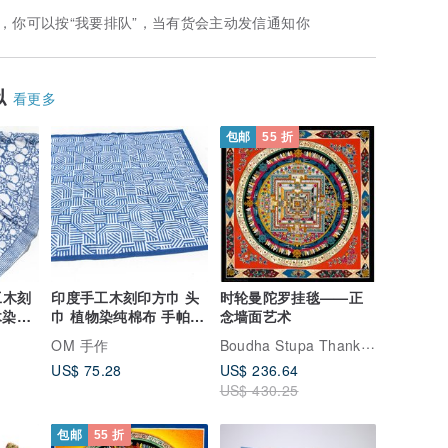
，你可以按“我要排队”，当有货会主动发信通知你
似
看更多
包邮
55 折
工木刻
印度手工木刻印方巾 头
时轮曼陀罗挂毯——正
巾 植物染纯棉布 手帕
念墙面艺术
朵
茶巾桌巾手拭巾-蓝
Boudha Stupa Thanka Centre
OM 手作
US$ 75.28
US$ 236.64
US$ 430.25
包邮
55 折