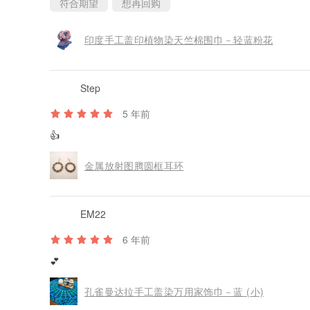
符合期望
想再回购
印度手工盖印植物染天竺棉围巾－轻蓝粉花
Step
5 年前
👍
金属放射图腾圆框耳环
EM22
6 年前
💕
孔雀曼达拉手工盖染万用家饰巾－蓝 (小)