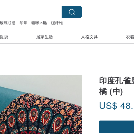
玻璃戒指
印章
猫咪木雕
碳纤维
提袋
居家生活
风格文具
衣
印度孔雀
橘 (中)
US$
48