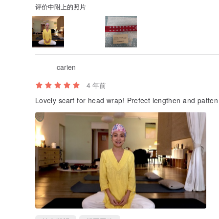
评价中附上的照片
carien
4 年前
Lovely scarf for head wrap! Prefect lengthen and patten