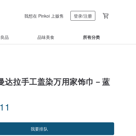
我想在 Pinkoi 上贩售
登录/注册
着良品
品味美食
所有分类
曼达拉手工盖染万用家饰巾－蓝
.11
我要排队