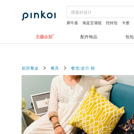
犀牛盾
海蓝宝项链
托特包
卡册
主题企划
配件饰品
包包
厨房餐桌
餐具
餐垫/桌巾
棉