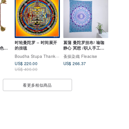
时轮曼陀罗 – 时间展开
菖蒲 曼陀罗挂布/ 瑜珈
彩色复
的挂毯
静心 冥想 /职人手工渲
毯
染 只有一件
Boudha Stupa Thanka Centre
蚤操染織 Fleacise
US$ 220.00
US$ 266.37
US$ 400.00
看更多相似商品