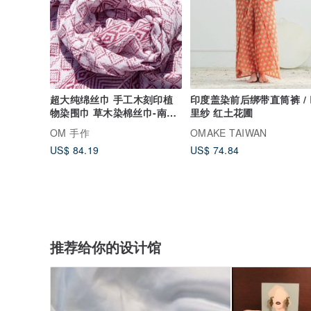
超大纯绵丝巾 手工木刻印植
印度盖染前后绑带直筒裤 / 
物染围巾 草木染棉丝巾-南美
里纱 红土花圃
洲印地安
OM 手作
OMAKE TAIWAN
US$ 84.19
US$ 74.84
推荐给你的设计馆