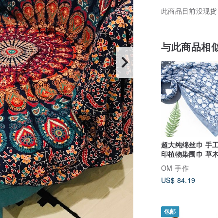
此商品目前没现货
与此商品相
超大纯绵丝巾 手
印植物染围巾 草木染棉
丝巾-欧洲白色花
OM 手作
US$ 84.19
包邮