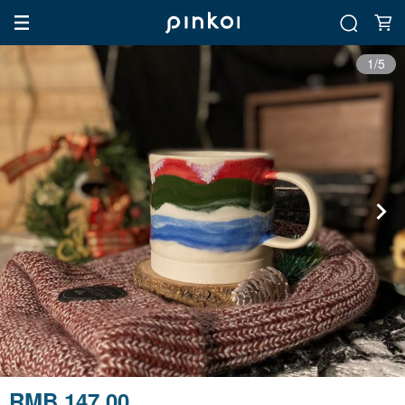
1/5
RMB 147.00