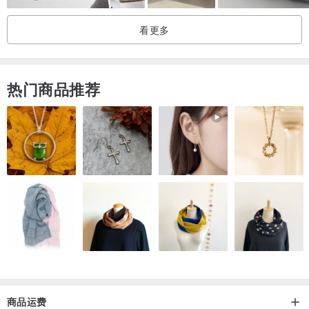
看更多
◇ 即便属于同系列商品，外型与成色效果也会有些许的不同
◇ 请勿使用烤箱或直火加热
◇ 本产品可使用电锅、烘碗机 ，但请避免使用时骤冷骤热，
热门商品推荐
避免陶瓷制品有破损情形
◇ 釉药可能存在冰裂、缩釉、气泡孔属正常现象
◇ 请用一般中性洗碗精清洗即可
◇ 清洗时误用钢刷摩擦表面，以免造成表面痕与剥落的情形
◇ 长期使用，其痕迹会被陶器吸收，表面颜色会因此有所变化
◇ 透过摄影，难以将陶器最真实的一面呈现，对商品若有任何疑问，
欢迎私
讯寻问设计师
◇ 因商品是陶制，属于易碎品，使用时请防止硬物碰撞，小心保存。
拆箱若商品有破损，请立刻拍照回传，若无及时照片恕不负责。
商品运费
〡产品说明 〡