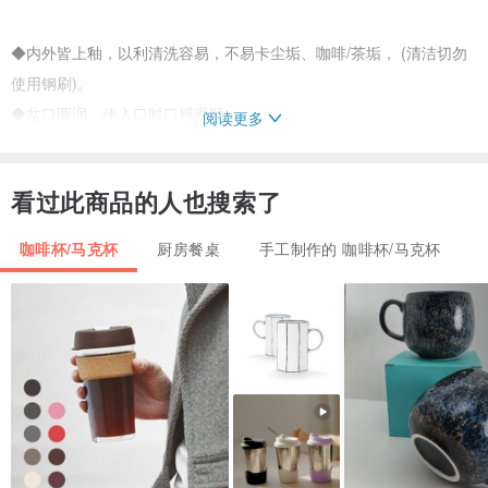
◆内外皆上釉，以利清洗容易，不易卡尘垢、咖啡/茶垢， (清洁切勿
使用钢刷)。
◆盆口圆润，使入口时口感滑顺
阅读更多
◆底部厚实，不易移位或被爱犬搬运，若底部有纹路为防滑功效，放
在毯子上不易滑动
看过此商品的人也搜索了
◆观赏性佳。
咖啡杯/马克杯
厨房餐桌
手工制作的 咖啡杯/马克杯
〡手作商品特色 〡
每件作品都是全手工制作而成，作品尺寸与釉色亦会因为不同因素产
生些微差异；商品表面会出现左右不对称及小瑕疵气泡等，虽外型些
许不工整，以及质感有着朴拙的表现，但这就是手工的温暖所在，属
手作商品特色。
〡注意事项 〡