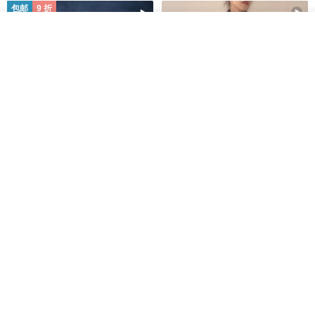
包邮
9 折
我要排队
了解品牌
木质树脂吊坠 Aurora borealis
特卖品｜麻 wool 混纺 双色长款
Glow in the Dark
草木手染披肩 靛蓝与胭脂红
HirokoJapan Hand dyed textile MOKUSA
WoodmadeWonderwood
RMB 270.36
RMB 300.40
RMB 393.60