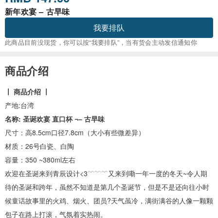
新年欢宴 – 古早味
我要排队
此商品目前没现货，你可以按“我要排队”，当有货会主动发信通知你
商品介绍
〡 商品介绍 〡
产地:台湾
名称: 圣诞欢宴 直口杯 ¬– 古早味
尺寸：高8.5cm口径7.8cm（大小有些微差异）
材质：26号白瓷、白陶
容量：350 ~380ml左右
欢迎在圣诞来到青辰设计<3﹋﹋﹋又来到嘞一年一度的冬天~令人期
待的圣诞和跨年，虽然不知道是第几个圣诞节，但是不是还向往小时
候童话故事里的火鸡、烟火、团员?天气虽冷，满街满谷的人像一颗颗
包子在路上打滚，气氛着实热闹。