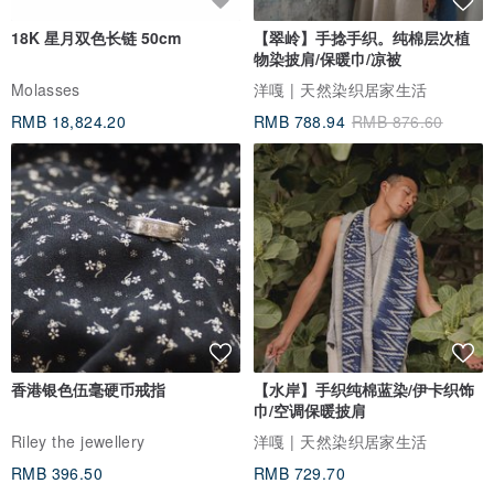
18K 星月双色长链 50cm
【翠岭】手捻手织。纯棉层次植
物染披肩/保暖巾/凉被
Molasses
洋嘎 | 天然染织居家生活
RMB 18,824.20
RMB 788.94
RMB 876.60
香港银色伍毫硬币戒指
【水岸】手织纯棉蓝染/伊卡织饰
巾/空调保暖披肩
Riley the jewellery
洋嘎 | 天然染织居家生活
RMB 396.50
RMB 729.70