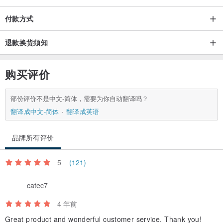
付款方式
自制原料、美国釉料
釉药不含铅，确保成品为食用安全
退款换货须知
烧制温度1100℃或以上
作品全手工制作，独一无二
购买评价
台湾制造
部份评价不是中文-简体，需要为你自动翻译吗？
instagram追踪：qingchen_design
翻译成中文-简体
翻译成英语
品牌所有评价
5
(121)
catec7
4 年前
Great product and wonderful customer service. Thank you!