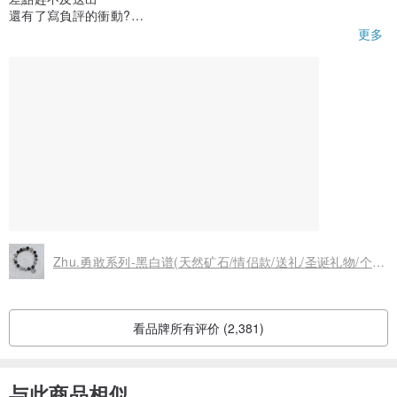
還有了寫負評的衝動?
但聯絡設計師後快速的幫我寄出
更多
還很nice的付了多的宅急便費用
手環大小剛好很喜歡 包裝也超有質感
推 ?
Zhu.勇敢系列-黑白谱(天然矿石/情侣款/送礼/圣诞礼物/个性/送她/送他)
看品牌所有评价 (2,381)
与此商品相似