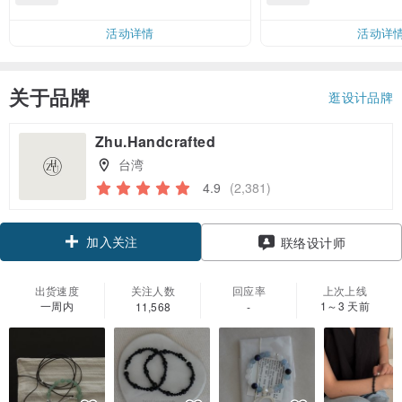
邮费 RMB 40
活动详情
活动详
关于品牌
逛设计品牌
Zhu.Handcrafted
台湾
4.9
(2,381)
加入关注
联络设计师
出货速度
关注人数
回应率
上次上线
一周内
1～3 天前
11,568
-