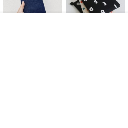
看其他商品
了解品牌
电子书保护套/电子书平板
进口布 HyRead gaze mini 6 寸
套/Kobo 6寸保护套/平板保护套/
定制尺寸保护包 礼物 文艺日系
阅读器套
shalom
虚室手制
RMB 100.40
RMB 20.00
刺绣森林 轻便防水 kobo 电子书
电子书保护套/电子书平板