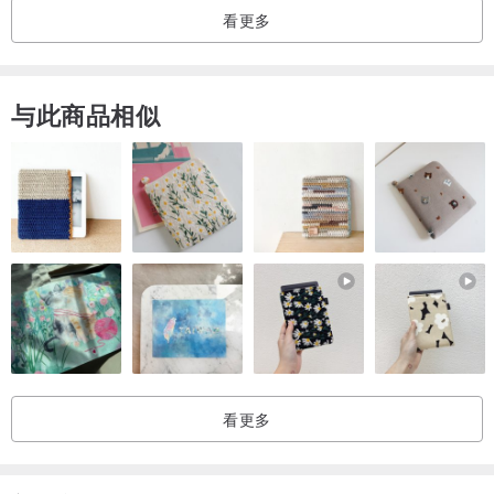
看更多
Service
与此商品相似
纯银手工商品保固期为六个月
可免费维修：戒指＆手镯形状变形、弹力绳断裂、纯银细链断裂、扣
头损坏
商品寿命取决于个人使用状况，精致细链平常配戴请小心
超过六个月维修费用请私讯报价
送礼包装请至以下网址购买
礼盒+提袋
www.pinkoi.com/product/sVnwRuwm
看更多