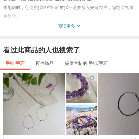
未配戴时，可使用拭银布轻轻擦拭汗渍并放入夹链袋里，隔绝空气避
免氧化。
阅读更多
About 925Silver
看过此商品的人也搜索了
为“92.5%银 + 7.5%合金”所组成，是国际公认的完美比例。
标准的925纯银一般是不会引起过敏反应的。
手链/手环
配件饰品
提供客制的 手链/手环
也能防止细菌生长，所以有些人配戴饰品会选择纯银材质才不会引起
发炎反应。
Notice
依台湾消费者保护法，
饰品（耳环、耳针、项链、戒指、手环等）
属个人卫生用品，
故无鉴赏期并基于个人卫生原则亦不受理退换货。