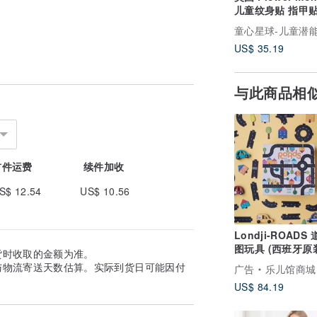
儿童纹身贴 指甲
套组
US$ 35.19
与此商品相
首件运费
续件加收
S$ 12.54
US$ 10.56
Londji-ROADS
图玩具 (西班牙原
货时收取的金额为准。
与物流寄送天数估算。实际到货日可能因付
广告
乐儿馆商城
US$ 84.19