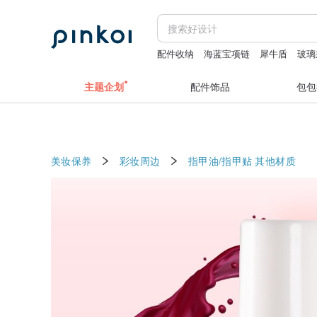
配件收纳
海蓝宝项链
犀牛盾
玻璃
ntmy
托特包
主题企划
配件饰品
包包
美妆保养
彩妆周边
指甲油/指甲贴
其他材质