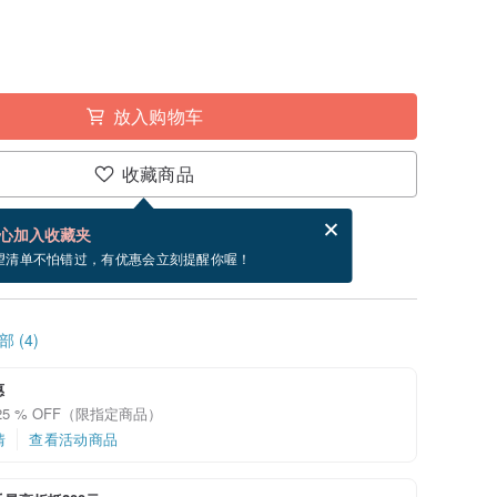
放入购物车
收藏商品
分享，免费帮你寄送电子贺卡。
电子贺卡是什么？
心加入收藏夹
~8/27 到货。
望清单不怕错过，有优惠会立刻提醒你喔！
 (4)
惠
25 % OFF（限指定商品）
情
查看活动商品