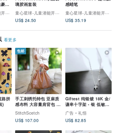
贴豪华
璃胶画套装
感蜡笔
撕式水性
珠光金钻
童心星球-儿童潜能开发品牌
童心星球-儿童潜能开发品牌
童心星球-儿童潜能开发品牌
US$ 24.50
US$ 35.19
US$ 21.
似
看更多
包邮
 道路拼
手工刺绣托特包 亚麻质
Giftest 纯银镀 18K 金/
装)
感布料 大容量肩背包 多
谦卑十字架 - 银 低敏材
口袋设计
可洗澡基督教项链 N102
StitchScetch
广告
礼悟
US$ 107.00
US$ 82.85