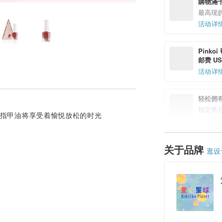
購物滿千
最高现折 
活动详
Pinko
邮费 US$
活动详
轻松拥
指定商
ys指甲油将享受着愉悦放松的时光
活动详
关于品牌
逛设