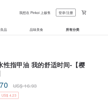
我想在 Pinkoi 上贩售
登录/注册
着良品
品味美食
所有分类
思水性指甲油 我的舒适时间-【樱
】
.70
US$
16.93
US$ 4.23