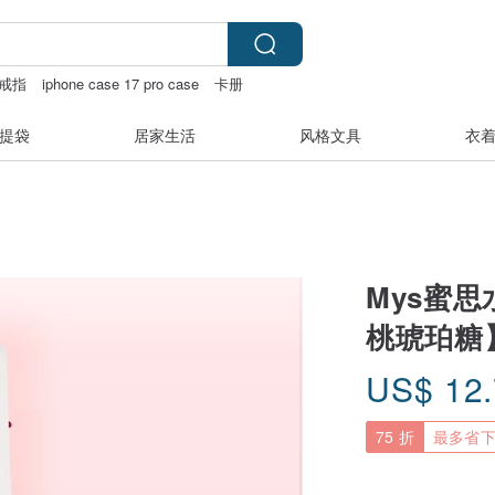
戒指
iphone case 17 pro case
卡册
提袋
居家生活
风格文具
衣
Mys蜜
桃琥珀糖
US$
12
75 折
最多省下 