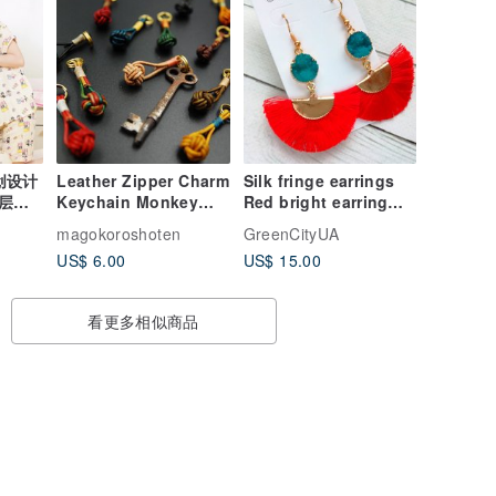
原创设计
Leather Zipper Charm
Silk fringe earrings
层纱
Keychain Monkey
Red bright earring
服睡
Knot
Hot red silk tassel
magokoroshoten
GreenCityUA
Fan tassel
US$ 6.00
US$ 15.00
看更多相似商品