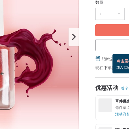
数量
结帐后填写并
点击爱
现在下单预估 8/22
加入欲
优惠活动
看全部
單件優
每件享 
活动详