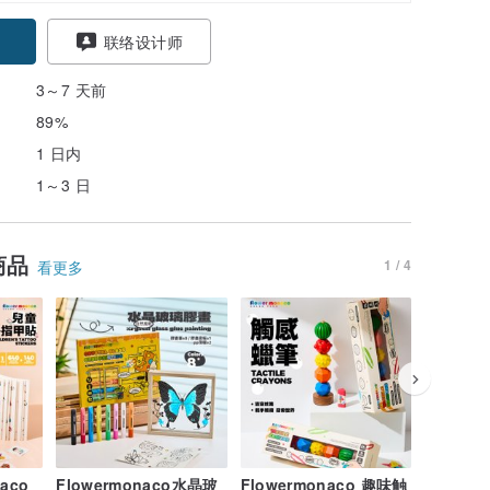
联络设计师
3～7 天前
89%
1 日内
1～3 日
商品
1 / 4
看更多
aco
Flowermonaco水晶玻
Flowermonaco 趣味触
韩国 rec