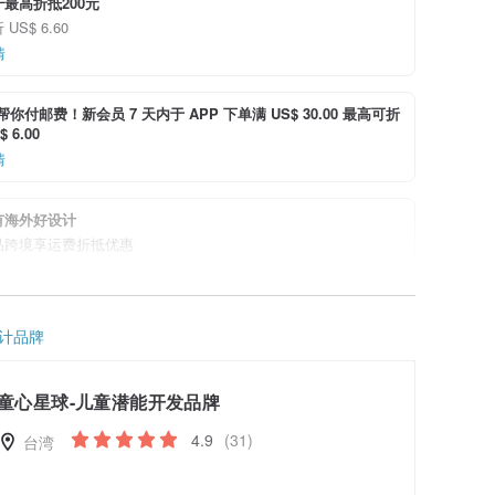
最高折抵200元
US$ 6.60
情
i 帮你付邮费！新会员 7 天内于 APP 下单满 US$ 30.00 最高可折
 6.00
情
有海外好设计
品跨境享运费折抵优惠
情
计品牌
童心星球-儿童潜能开发品牌
4.9
(31)
台湾