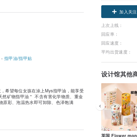
加入关注
上次上线：
回应率：
回应速度：
平均出货速度：
 -
指甲油/指甲贴
设计馆其他
之意，希望每位女孩在涂上Mys指甲油，能享受
天然矿物指甲油＂ 不含有害化学物质、重金
，矿物原彩、泡温热水即可卸除、色泽饱满
英国 Flower mon