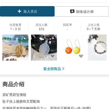
加入关注
联络设计师
出货速度
关注人数
回应率
上次上线
1～3 日
3～7 天前
573
-
逛全部商品
商品介绍
原矿黑碧玺项链
坠子挂上翅膀和叉臂配饰
此项链是本馆的畅销商品之一，而现在只剩最后一件 (如图)