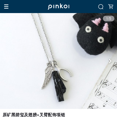
1/5
原矿黑碧玺及翅膀+叉臂配饰项链