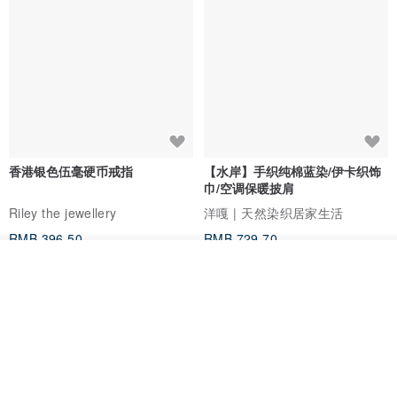
香港银色伍毫硬币戒指
【水岸】手织纯棉蓝染/伊卡织饰
巾/空调保暖披肩
Riley the jewellery
洋嘎 | 天然染织居家生活
RMB 396.50
RMB 729.70
看其他商品
包邮
9 折
了解品牌