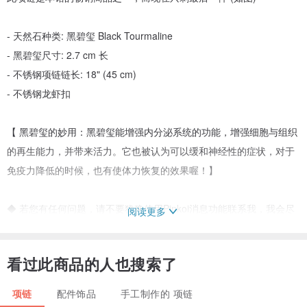
- 天然石种类: 黑碧玺 Black Tourmaline
- 黑碧玺尺寸: 2.7 cm 长
- 不锈钢项链链长: 18" (45 cm)
- 不锈钢龙虾扣
【 黑碧玺的妙用：黑碧玺能增强内分泌系统的功能，增强细胞与组织
的再生能力，并带来活力。它也被认为可以缓和神经性的症状，对于
免疫力降低的时候，也有使体力恢复的效果喔！】
◆ 若您有任何问题，请不要犹豫使用Pinkoi消息功能联系我，我会尽
阅读更多
快在24小时内给您回复
◆ 本设计馆的所有商品都会妥善的使用礼品包装完成寄出
看过此商品的人也搜索了
欢迎浏览本馆 Instagram: @treecraftdiary
项链
配件饰品
手工制作的 项链
◇ made by hand, crafted by heart