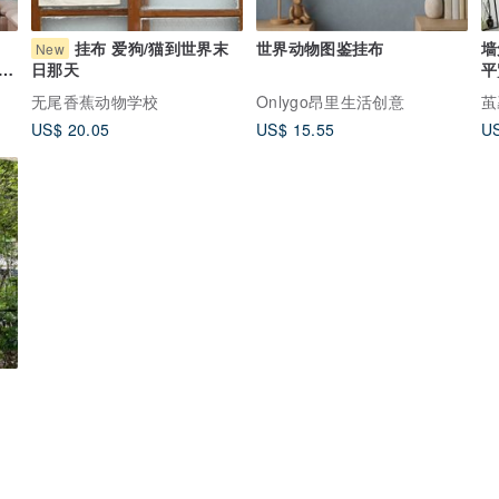
挂布 爱狗/猫到世界末
世界动物图鉴挂布
墙
New
挂
平
日那天
无尾香蕉动物学校
Onlygo昂里生活创意
茧
US$ 20.05
US$ 15.55
US