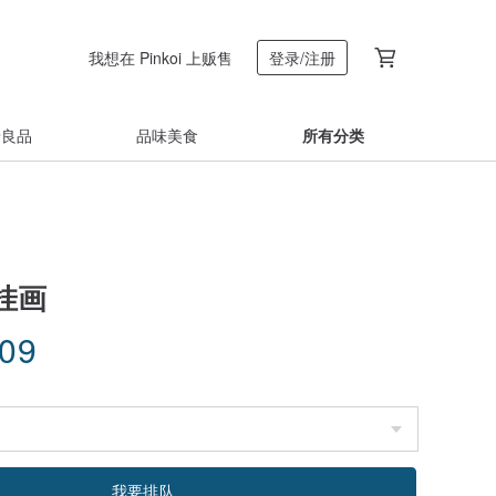
我想在 Pinkoi 上贩售
登录/注册
着良品
品味美食
所有分类
挂画
.09
我要排队