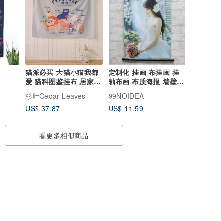
猫派必买 大猫小猫我都
定制化 挂画 布挂画 挂
爱 猫科图鉴挂布 居家
轴布画 布质海报 墙壁装
生活 布置
饰布置 订做 订制
杉叶Cedar Leaves
99NOIDEA
US$ 37.87
US$ 11.59
看更多相似商品