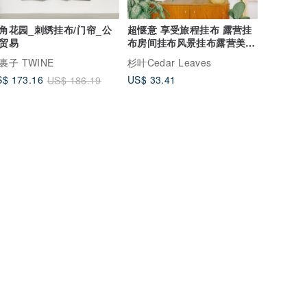
角花园_刺绣挂布/门帘_公
超惬意 享受旅程挂布 露营挂
贸易
布房间挂布风景挂布露营美学
露营美学
裹子 TWINE
杉叶Cedar Leaves
US$ 33.41
$ 173.16
US$ 186.19