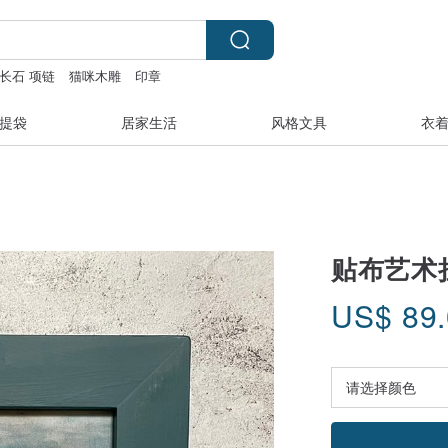
长石 项链
猫咪木雕
印章
提袋
居家生活
风格文具
衣
贴布艺术
US$
89