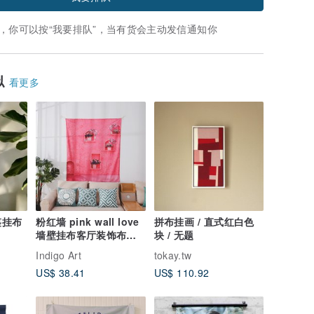
，你可以按“我要排队”，当有货会主动发信通知你
似
看更多
鉴挂布
粉红墙 pink wall love
拼布挂画 / 直式红白色
墙壁挂布客厅装饰布幔
块 / 无题
挂毯挂布
Indigo Art
tokay.tw
US$ 38.41
US$ 110.92