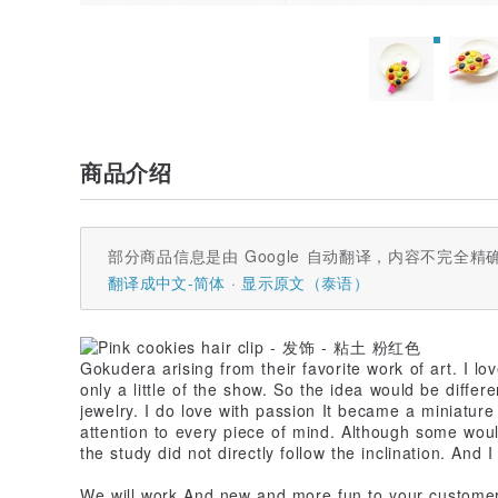
商品介绍
部分商品信息是由 Google 自动翻译，内容不完全精
翻译成中文-简体
显示原文（泰语）
Gokudera arising from their favorite work of art. I lo
only a little of the show. So the idea would be differ
jewelry. I do love with passion It became a miniatur
attention to every piece of mind. Although some woul
the study did not directly follow the inclination. And I
We will work And new and more fun to your custome