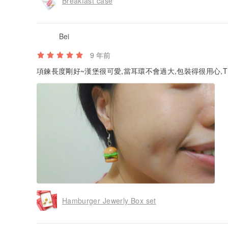
Breakfast case
Bei
9 年前
項鍊長度剛好~漢堡很可愛,當耳環不會過大,包裝得很用心,Thanks!I'm ve
Hamburger Jewerly Box set