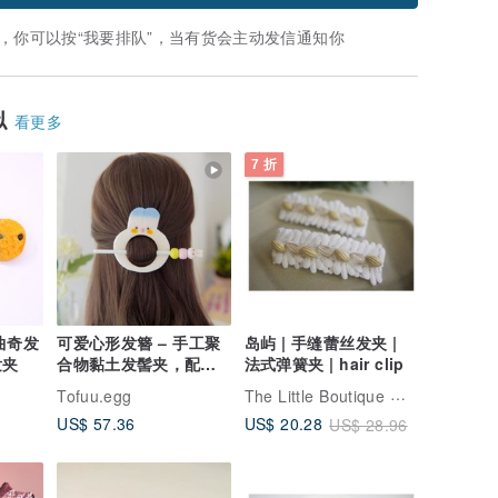
，你可以按“我要排队”，当有货会主动发信通知你
似
看更多
7 折
n 曲奇发
可爱心形发簪 – 手工聚
岛屿 | 手缝蕾丝发夹 |
发夹
合物黏土发髻夹，配草
法式弹簧夹 | hair clip
莓饼干 C
The Little Boutique 小作坊手工轻珠宝
Tofuu.egg
US$ 57.36
US$ 20.28
US$ 28.96