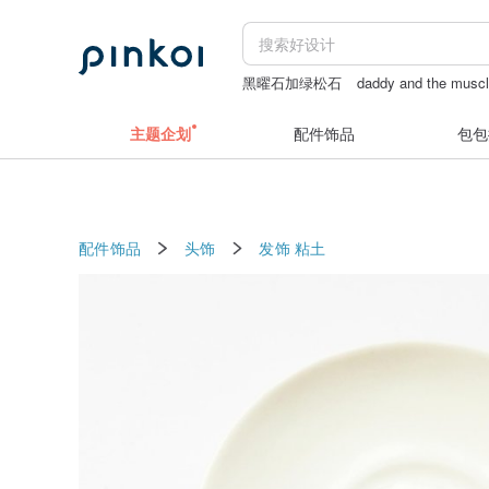
黑曜石加绿松石
daddy and the musc
成人 片
新娘配饰
主题企划
配件饰品
包包
配件饰品
头饰
发饰
粘土