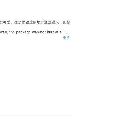
麼可愛。雖然從很遠的地方運送過來，但是
wan, the package was not hurt at all, an
 itself is cute. Thanks for the designer's
更多
nd me such a nice necklace.