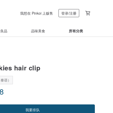
我想在 Pinkoi 上贩售
登录/注册
着良品
品味美食
所有分类
ies hair clip
：泰语）
68
我要排队