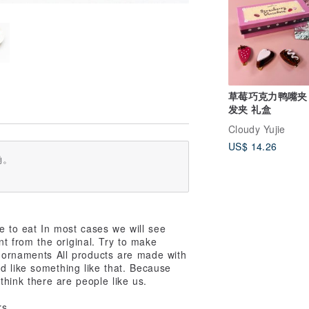
草莓巧克力鸭嘴夹
发夹 礼盒
Cloudy Yujie
US$ 14.26
确。
ve to eat In most cases we will see
ent from the original. Try to make
e ornaments All products are made with
d like something like that. Because
 think there are people like us.
rs.