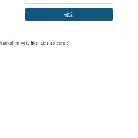
確定
ry like it,it's so cute :)