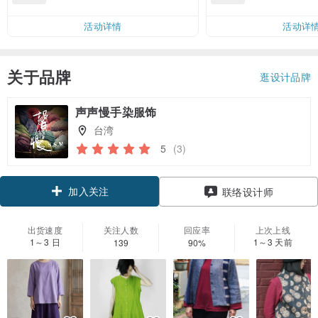
邮费 RMB 40
活动详情
活动详
关于品牌
逛设计品牌
声声慢手染服饰
台湾
5
(3)
加入关注
联络设计师
出货速度
关注人数
回应率
上次上线
1～3 日
1～3 天前
139
90%