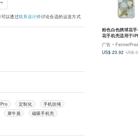
你可以透过
联系设计师
讨论合适的运送方式
粉色白色绣球花手
日) 左右寄出
花手机壳适用于iPh
16 Pro Samsung
广告
FeimeiPre
模样；镜头框会因型号不同有所不同，介意
US$ 23.92
US$ 3
色染料，因为牛仔裤的染料本身就比较容易
 Pro
定制化
手机挂绳
犀牛盾
磁吸手机壳