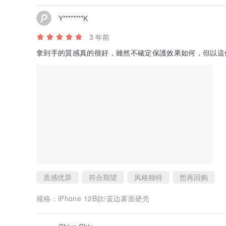
Y********K
3 年前
拿到手的質感真的很好，雖然不確定保護效果如何，但以這個
质感优异
符合期望
风格独特
想再回购
规格：
iPhone 12B款/蓝边雾面硬壳