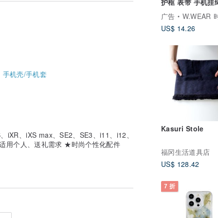
护框 表带 手机挂
广告
W.WEAR 时
US$ 14.26
-
手机壳/手机套
Kasuri Stole
S、iXR、iXS max、SE2、SE3、i11、i12、
全系列 ★适用个人、送礼需求 ★时尚个性化配件
福冈生活道具店
US$ 128.42
7 折