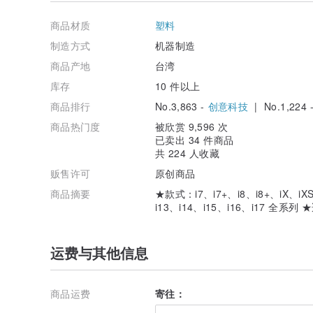
iPhone 13 Pro Max
iPhone 14
商品材质
塑料
iPhone 14 Plus
iPhone 14 Pro
制造方式
机器制造
iPhone 14 Pro Max
商品产地
台湾
iPhone 15
iPhone 15 Plus
库存
10 件以上
iPhone 15 Pro
商品排行
No.3,863 -
创意科技
| No.1,224 
iPhone 15 Pro Max
iPhone 16
商品热门度
被欣赏 9,596 次
iPhone 16 Plus
已卖出 34 件商品
iPhone 16 Pro
共 224 人收藏
iPhone 16 Pro Max
iPhone 16e
贩售许可
原创商品
iPhone 17
商品摘要
★款式：i7、i7+、i8、i8+、iX、iX
iPhone Air
i13、i14、i15、i16、i17 
iPhone 17 Pro
iPhone 17 Pro Max
iPhone 17e
运费与其他信息
材质:
PC 面板 / TPU 边框 / 铝合金按键
商品运费
寄往：
颜色 / 型式