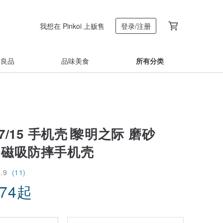
我想在 Pinkoi 上贩售
登录/注册
着良品
品味美食
所有分类
 17/15 手机壳∣黎明之际 磨砂
fe 磁吸防摔手机壳
4.9
(11)
.74
起