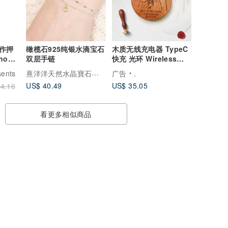
作押
橄榄石925纯银水滴宝石
木质无线充电器 TypeC
one
双层手链
快充 光环 Wireless
 S25
Charger 定制化礼物
熹洋洋天然水晶寶石銀飾
sents
广告
.
US$ 40.49
US$ 35.05
4.16
看更多相似商品