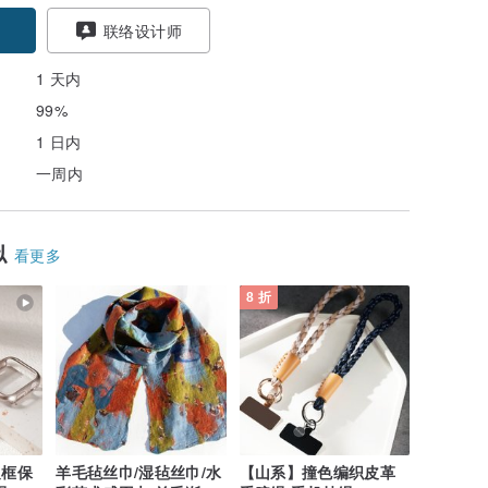
联络设计师
1 天内
99%
1 日内
一周内
似
看更多
8 折
 边框保
羊毛毡丝巾/湿毡丝巾/水
【山系】撞色编织皮革