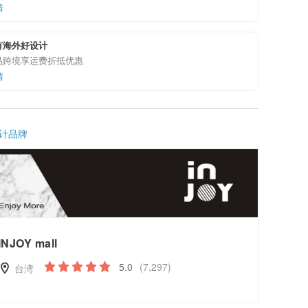
情
有海外好设计
品跨境享运费折抵优惠
情
计品牌
INJOY mall
5.0
(7,297)
台湾