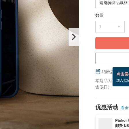
数量
结帐后填写并
点击爱
本商品为“接单订
加入欲
含假日）
优惠活动
看全部
Pinko
邮费 US$