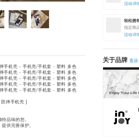
活动详
轻松拥
指定商
活动详
关于品牌
逛设
手感 防摔手机壳 ]
独特品味的您。
，提供完善保护。
领优惠券