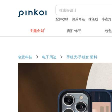
配件收纳
流苏耳链
抹茶粉
小夜灯
主题企划
配件饰品
包包
创意科技
电子周边
手机壳/手机套
塑料