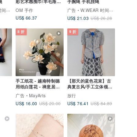
绳
彩艺术感围巾/羊毛渐层
手腕绳 手机挂绳
感丝巾-地中海夕阳
间穿搭
OM 手作
广告
W.WEAR 时间穿搭
US$ 66.37
US$ 21.03
US$ 26.28
8 折
9 折
手工纸花 - 越南特制德
【那天的蓝色花束】古
用纸白莲花 - 禅意居家
典复古风/手工立体领口
摆饰与质感送礼首选
衬衫
广告
MayArts
放行
US$ 16.00
US$ 76.41
US$ 20.00
US$ 84.89