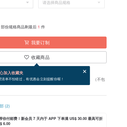
部份规格商品剩最后
1
件
我要订制
收藏商品
分享，免费帮你寄送电子贺卡。
电子贺卡是什么？
心加入收藏夹
制”。付款后，从开始制作到寄出商品为 7 个工作天。（不包
望清单不怕错过，有优惠会立刻提醒你喔！
 (2)
i 帮你付邮费！新会员 7 天内于 APP 下单满 US$ 30.00 最高可折
 6.00