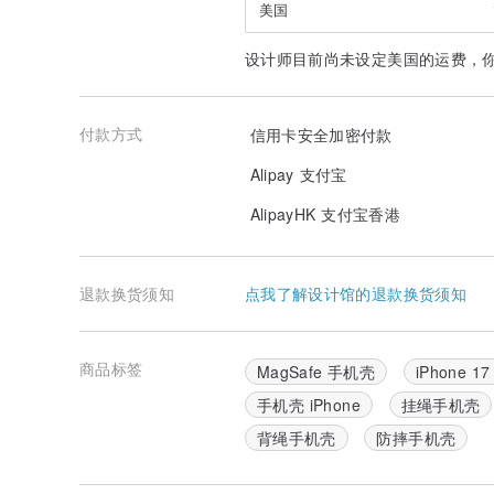
A 款/薰衣草边雾面硬壳
美国
B 款/蓝边雾面硬壳
C 款/磁吸式蓝边雾面硬壳
设计师目前尚未设定美国的运费，
制作时间:
此系列商品皆为下订后独立制作约 5-7 个工作天 (不含假
付款方式
信用卡安全加密付款
备注:
Alipay 支付宝
颜色以实品为主，但我们会尽量在商品照上呈现最真实的
者请先询问再下单订购喔 : )
AlipayHK 支付宝香港
贴心叮咛:
浅色边框手机壳需尽量避开牛仔裤口袋、包包内里等易褪
染色颜料，以延长手机壳外观颜色，谢谢。
退款换货须知
点我了解设计馆的退款换货须知
产地:Taiwan
商品货号:093003
商品标签
MagSafe 手机壳
iPhone 17
手机壳 iPhone
挂绳手机壳
背绳手机壳
防摔手机壳