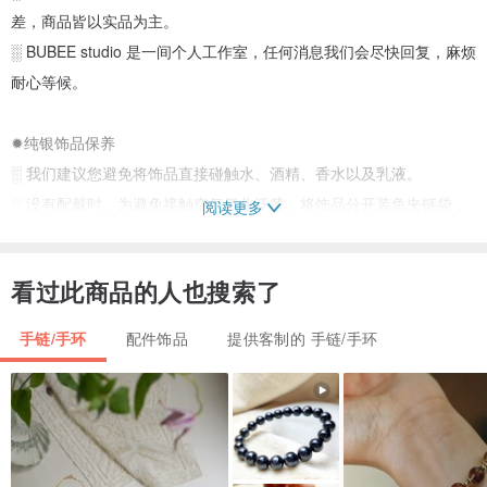
差，商品皆以实品为主。
░ BUBEE studio 是一间个人工作室，任何消息我们会尽快回复，麻烦
耐心等候。
✹纯银饰品保养
░ 我们建议您避免将饰品直接碰触水、酒精、香水以及乳液。
░ 没有配戴时，为避免接触空气氧化泛黄，将饰品分开装鱼夹链袋，
阅读更多
或是我们附赠的束口袋内保存，既可以避免氧化也避免相互摩擦造成
的刮痕。
看过此商品的人也搜索了
░ 银饰的氧化及耗损程度会因个人的工作、生活习惯以及流汗的多寡
有所差异，也会因为款式，氧化程度会略为不同。 若选择的款式较立
手链/手环
配件饰品
提供客制的 手链/手环
体，凹陷处氧化变黑属正常现象。
✹出货时间
░ 所有商品为接单订制，手工制作，商品制作时间约为 7-14 个工作