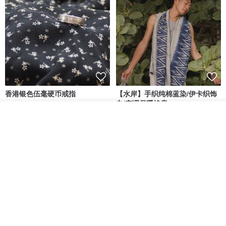
香港银色伍毫硬币戒指
【水岸】手织纯棉蓝染/伊卡织饰
巾/空调保暖披肩
看其他商品
Riley the jewellery
洋嘎 | 天然染织居家生活
了解品牌
RMB 396.50
RMB 729.70
包邮
9 折