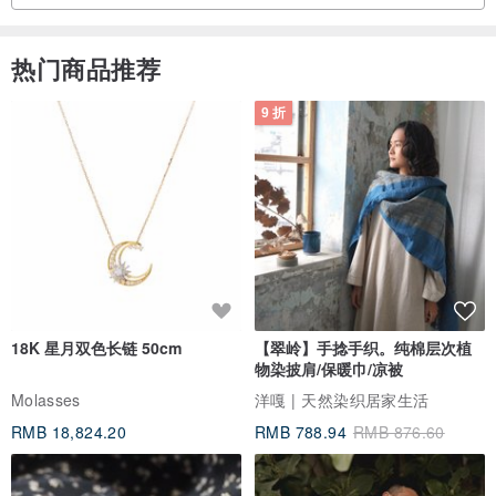
热门商品推荐
9 折
18K 星月双色长链 50cm
【翠岭】手捻手织。纯棉层次植
物染披肩/保暖巾/凉被
Molasses
洋嘎 | 天然染织居家生活
RMB 18,824.20
RMB 788.94
RMB 876.60