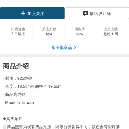
领优惠券
联络设计师
加入关注
出货速度
关注人数
回应率
上次上线
7 日以上
超过 1 周
624
30%
逛全部商品
商品介绍
· 材质：925纯银
· 长度：16.5cm可调整至 19.5cm
· 商品为纯银
· Made in Taiwan
✹购买须知
░ 商品照皆为现有成品拍摄，因每台设备得不同，颜色会有些许落