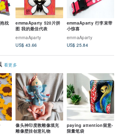
画抱枕
emmaAparty 520片拼
emmaAparty 行李束带
emmaA
图 我的最佳代表
小惊喜
水杯
emmaAparty
emmaAparty
emmaApa
US$ 43.66
US$ 25.84
US$ 12.
似
看更多
个
像头神印度教雕像填充
paying attention留意-
雕像壁挂创意礼物
限量笔袋