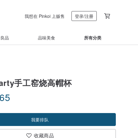
我想在 Pinkoi 上贩售
登录/注册
着良品
品味美食
所有分类
party手工窑烧高帽杯
.65
我要排队
收藏商品