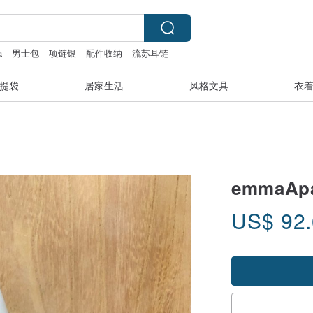
a
男士包
项链银
配件收纳
流苏耳链
提袋
居家生活
风格文具
衣
emmaA
US$
92