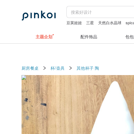
豆荚娃娃
三星
天然白水晶球
spic
主题企划
配件饰品
包包
厨房餐桌
杯/壶具
其他杯子
陶