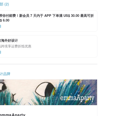
 (2)
i 帮你付邮费！新会员 7 天内于 APP 下单满 US$ 30.00 最高可折
 6.00
情
有海外好设计
品跨境享运费折抵优惠
情
计品牌
emmaAparty