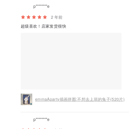
p********e
2 年前
超级喜欢！店家发货很快
emmaAparty插画拼图:不想去上班的兔子(520片)
p********e