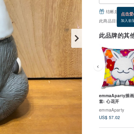
结帐后填写并
点击爱
此商品目前没现货
加入欲
此品牌的其
emmaAparty插
套: 心花开
emmaAparty
US$ 57.02