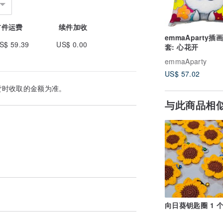
首件运费
续件加收
emmaAparty插
S$ 59.39
US$ 0.00
套: 心花开
emmaAparty
US$ 57.02
货时收取的金额为准。
与此商品相
向日葵钥匙圈 1 