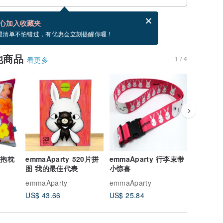
分享，免费帮你寄送电子贺卡。
电子贺卡是什么？
心加入收藏夹
，你可以按“我要排队”，当有货会主动发信通知你
望清单不怕错过，有优惠会立刻提醒你喔！
他商品
1 / 4
看更多
画抱枕
emmaAparty 520片拼
emmaAparty 行李束带
emmaA
图 我的最佳代表
小惊喜
水杯
emmaAparty
emmaAparty
emmaApa
US$ 43.66
US$ 25.84
US$ 12.